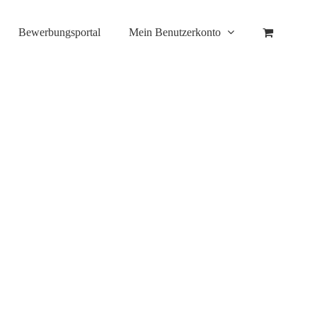
Bewerbungsportal
Mein Benutzerkonto