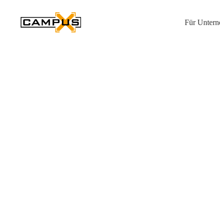
Skip
Für Unter
to
content