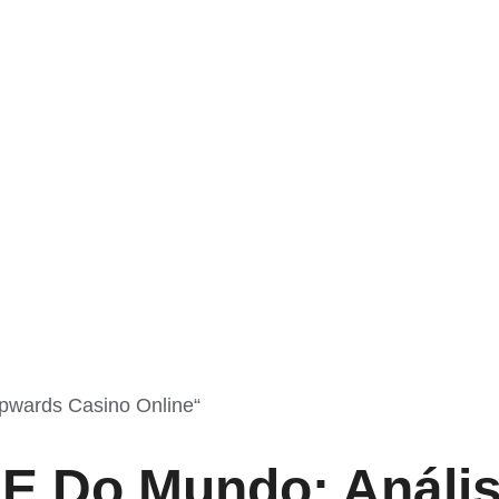
pwards Casino Online“
 E Do Mundo: Análi