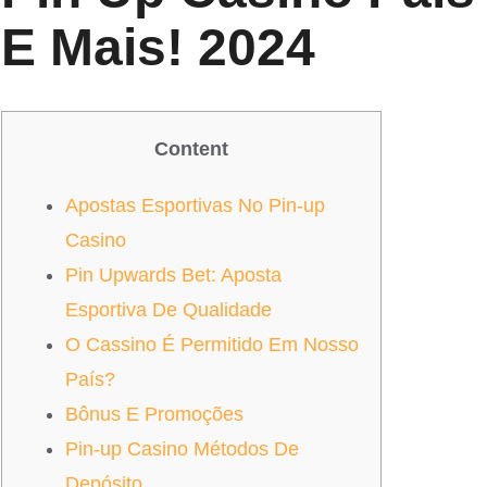
E Mais! 2024
Content
Apostas Esportivas No Pin-up
Casino
Pin Upwards Bet: Aposta
Esportiva De Qualidade
O Cassino É Permitido Em Nosso
País?
Bônus E Promoções
Pin-up Casino Métodos De
Depósito