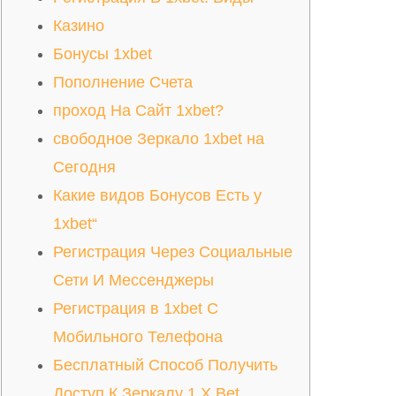
Казино
Бонусы 1xbet
Пополнение Счета
проход На Сайт 1xbet?
свободное Зеркало 1xbet на
Сегодня
Какие видов Бонусов Есть у
1xbet“
Регистрация Через Социальные
Сети И Мессенджеры
Регистрация в 1xbet С
Мобильного Телефона
Бесплатный Способ Получить
Доступ К Зеркалу 1 X Bet