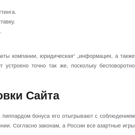
тинга.
тавку.
.
акты компании, юридическая“ „информация, а также
 устроено точно так же, поскольку бесповоротно
овки Сайта
 пиппардом бонуса его отыгрывают с соблюдением
нии. Согласно законам, а России все азартные игры