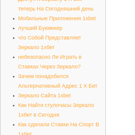
теперь На Сегодняшний день
Мобильные Приложения 1xbet
лучший Букмекер
что Собой Представляет
Зеркало 1хбет
небезопасно Ли Играть в
Ставках Через Зеркало?
Зачем понадобился
Альтернативный Адрес 1 Х Бет
Зеркало Сайта 1xbet
Как Найти стулочасы Зеркало
1хбет в Сегодня
Как сделали Ставки На Спорт В
1хбет