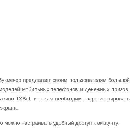
о букмекер предлагает своим пользователям большой
х моделей мобильных телефонов и денежных призов.
азино 1XBet, игрокам необходимо зарегистрировать
экрана.
 можно настраивать удобный доступ к аккаунту.