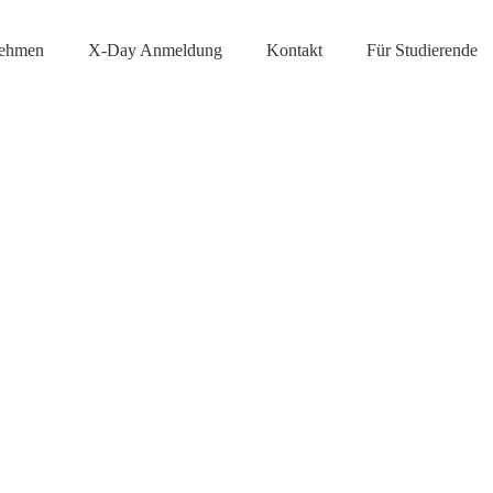
nehmen
X-Day Anmeldung
Kontakt
Für Studierende