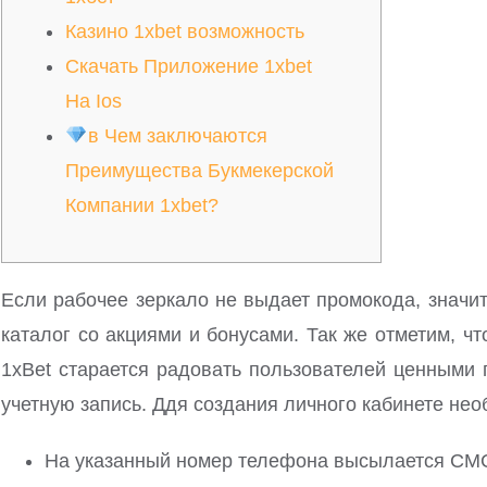
Казино 1xbet возможность
Скачать Приложение 1xbet
На Ios
в Чем заключаются
Преимущества Букмекерской
Компании 1xbet?
Если рабочее зеркало не выдает промокода, значит
каталог со акциями и бонусами. Так же отметим, 
1xBet старается радовать пользователей ценными 
учетную запись. Ддя создания личного кабинете нео
На указанный номер телефона высылается СМС, 