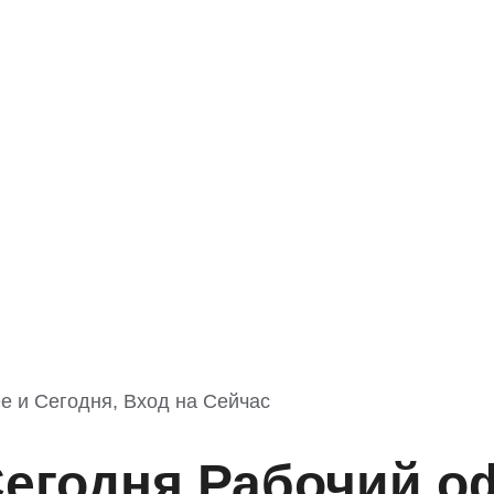
е и Сегодня, Вход на Сейчас
 Сегодня Рабочий 