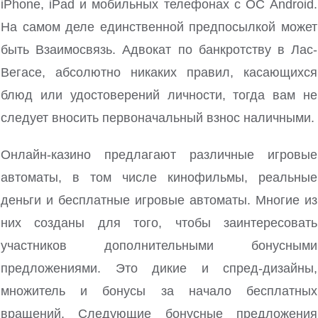
iPhone, iPad и мобильных телефонах с ОС Android.
На самом деле единственной предпосылкой может
быть Взаимосвязь. Адвокат по банкротству в Лас-
Вегасе, абсолютно никаких правил, касающихся
блюд или удостоверений личности, тогда вам не
следует вносить первоначальный взнос наличными.
Онлайн-казино предлагают различные игровые
автоматы, в том числе кинофильмы, реальные
деньги и бесплатные игровые автоматы. Многие из
них созданы для того, чтобы заинтересовать
участников дополнительными бонусными
предложениями. Это дикие и спред-дизайны,
множитель и бонусы за начало бесплатных
вращений. Следующие бонусные предложения