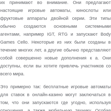
их принимают во внимание. Они предлагают
настоящие игровые автоматы, кинослоты или
фруктовые аппараты двойной серии. Эти типы
обычно создаются основными системными
агентами, например IGT, RTG и запускают Body
Games Cello. Некоторые из них были созданы в
течение многих лет, а другие обычно представляют
собой совершенно новые дополнения к a. Они
доступны, если вы хотите привлечь участников со
всего мира.
Это примерно так: бесплатные игровые автоматы
для ставок в онлайн-казино могут заключаться в
том, что они запускаются где угодно, используя
отношения, а также мобильную технику. Особая