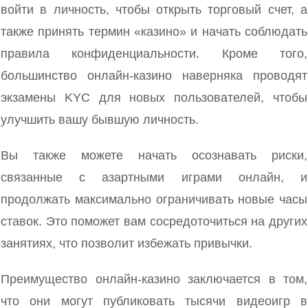
войти в личность, чтобы открыть торговый счет, а
также принять термин «казино» и начать соблюдать
правила конфиденциальности. Кроме того,
большинство онлайн-казино наверняка проводят
экзамены KYC для новых пользователей, чтобы
улучшить вашу бывшую личность.
Вы также можете начать осознавать риски,
связанные с азартными играми онлайн, и
продолжать максимально ограничивать новые часы
ставок. Это поможет вам сосредоточиться на других
занятиях, что позволит избежать привычки.
Преимущество онлайн-казино заключается в том,
что они могут публиковать тысячи видеоигр в