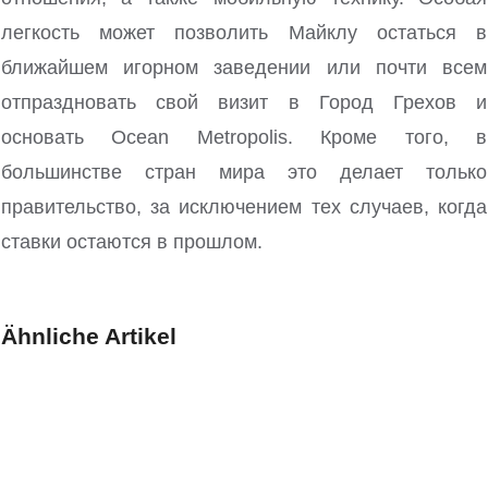
легкость может позволить Майклу остаться в
ближайшем игорном заведении или почти всем
отпраздновать свой визит в Город Грехов и
основать Ocean Metropolis. Кроме того, в
большинстве стран мира это делает только
правительство, за исключением тех случаев, когда
ставки остаются в прошлом.
Ähnliche Artikel