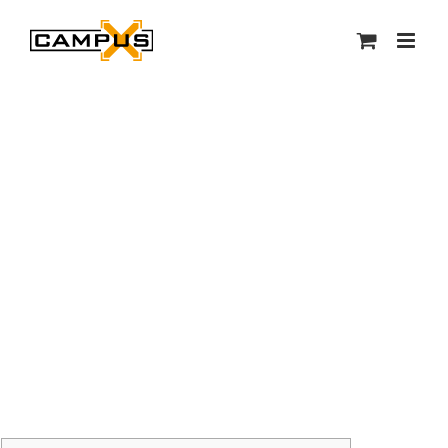
Skip
to
content