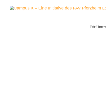
Skip
to
content
Für Unte