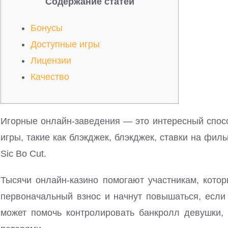
Содержание статей
Бонусы
Доступные игры
Лицензии
Качество
Игорные онлайн-заведения — это интересный спосо
игры, такие как блэкджек, блэкджек, ставки на фи
Sic Bo Cut.
Тысячи онлайн-казино помогают участникам, кото
первоначальный взнос и начнут повышаться, если
может помочь контролировать банкролл девушки, 