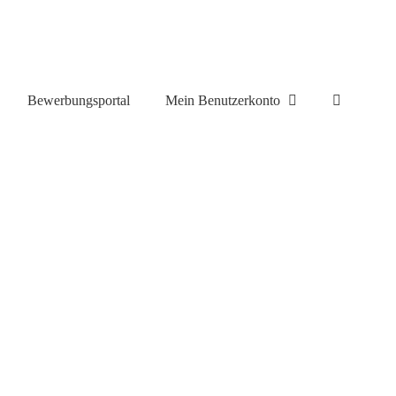
Bewerbungsportal
Mein Benutzerkonto