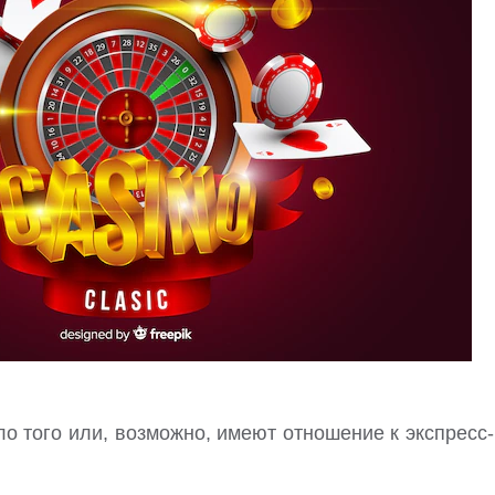
о того или, возможно, имеют отношение к экспресс-