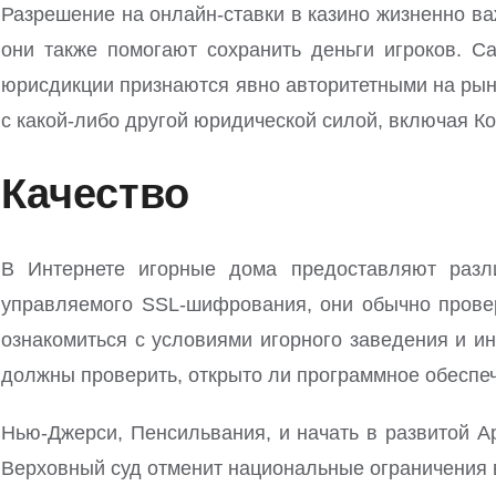
Разрешение на онлайн-ставки в казино жизненно ва
они также помогают сохранить деньги игроков. С
юрисдикции признаются явно авторитетными на рынк
с какой-либо другой юридической силой, включая К
Качество
В Интернете игорные дома предоставляют раз
управляемого SSL-шифрования, они обычно прове
ознакомиться с условиями игорного заведения и и
должны проверить, открыто ли программное обеспеч
Нью-Джерси, Пенсильвания, и начать в развитой А
Верховный суд отменит национальные ограничения 