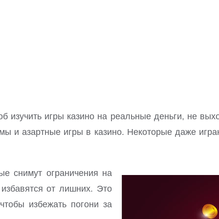
б изучить игры казино на реальные деньги, не вых
льмы и азартные игры в казино. Некоторые даже игр
рые снимут ограничения на
 избавятся от лишних.
Это
чтобы избежать погони за