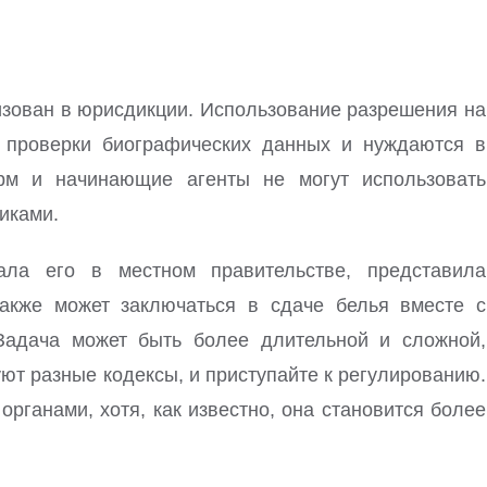
изован в юрисдикции. Использование разрешения на
 проверки биографических данных и нуждаются в
орм и начинающие агенты не могут использовать
иками.
ала его в местном правительстве, представила
акже может заключаться в сдаче белья вместе с
Задача может быть более длительной и сложной,
уют разные кодексы, и приступайте к регулированию.
ганами, хотя, как известно, она становится более