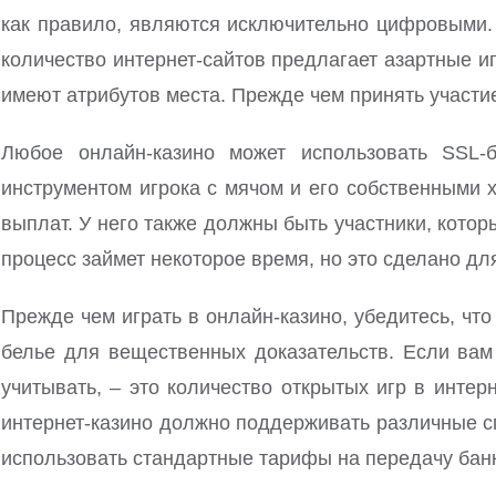
как правило, являются исключительно цифровыми. 
количество интернет-сайтов предлагает азартные и
имеют атрибутов места. Прежде чем принять участие
Любое онлайн-казино может использовать SSL-б
инструментом игрока с мячом и его собственными 
выплат. У него также должны быть участники, кото
процесс займет некоторое время, но это сделано дл
Прежде чем играть в онлайн-казино, убедитесь, чт
белье для вещественных доказательств. Если вам 
учитывать, – это количество открытых игр в инте
интернет-казино должно поддерживать различные с
использовать стандартные тарифы на передачу банк