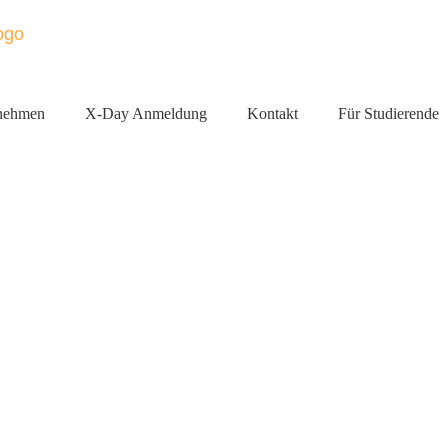
rnehmen
X-Day Anmeldung
Kontakt
Für Studierende