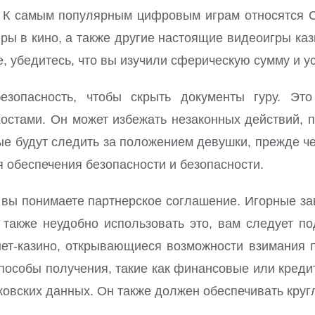
К самым популярным цифровым играм относятся Chem
гры в кино, а также другие настоящие видеоигры ка
, убедитесь, что вы изучили сферическую сумму и у
езопасность, чтобы скрыть документы гуру. Эт
хостами. Он может избежать незаконных действий,
рые будут следить за положением девушки, прежде ч
я обеспечения безопасности и безопасности.
о вы понимаете партнерское соглашение. Игорные з
также неудобно использовать это, вам следует по
рнет-казино, открывающиеся возможности взимания
пособы получения, такие как финансовые или кредит
овских данных. Он также должен обеспечивать круг