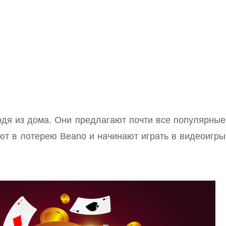
одя из дома. Они предлагают почти все популярные
ают в лотерею Beano и начинают играть в видеоигры