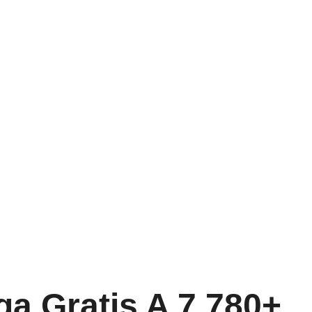
 Gratis A 7 780+