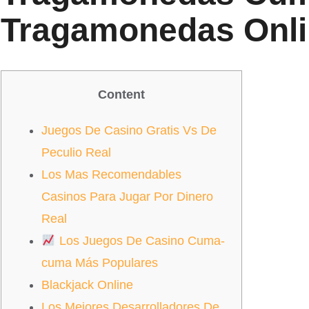
Tragamonedas Onl
Content
Juegos De Casino Gratis Vs De
Peculio Real
Los Mas Recomendables
Casinos Para Jugar Por Dinero
Real
Los Juegos De Casino Cuma-
cuma Más Populares
Blackjack Online
Los Mejores Desarrolladores De