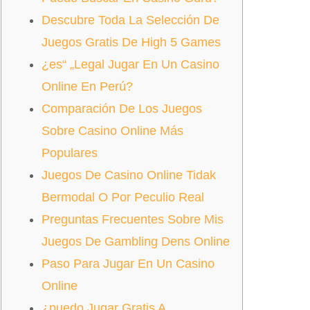
Descubre Toda La Selección De
Juegos Gratis De High 5 Games
¿es“ „Legal Jugar En Un Casino
Online En Perú?
Comparación De Los Juegos
Sobre Casino Online Más
Populares
Juegos De Casino Online Tidak
Bermodal O Por Peculio Real
Preguntas Frecuentes Sobre Mis
Juegos De Gambling Dens Online
Paso Para Jugar En Un Casino
Online
¿puedo Jugar Gratis A