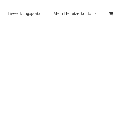
Bewerbungsportal
Mein Benutzerkonto