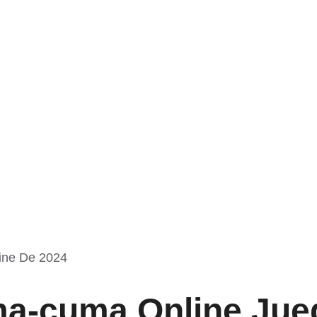
ine De 2024
-cuma Online Juega