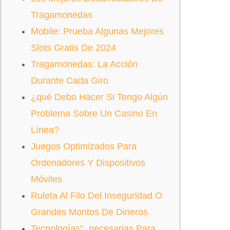
Tragamonedas
Mobile: Prueba Algunas Mejores
Slots Gratis De 2024
Tragamonedas: La Acción
Durante Cada Giro
¿qué Debo Hacer Si Tengo Algún
Problema Sobre Un Casino En
Línea?
Juegos Optimizados Para
Ordenadores Y Dispositivos
Móviles
Ruleta Al Filo Del Inseguridad O
Grandes Montos De Dineros
Tecnologías“ „necesarias Para