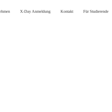
nehmen
X-Day Anmeldung
Kontakt
Für Studierende