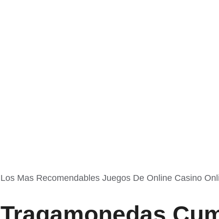
Los Mas Recomendables Juegos De Online Casino Onl
Tragamonedas Cuma