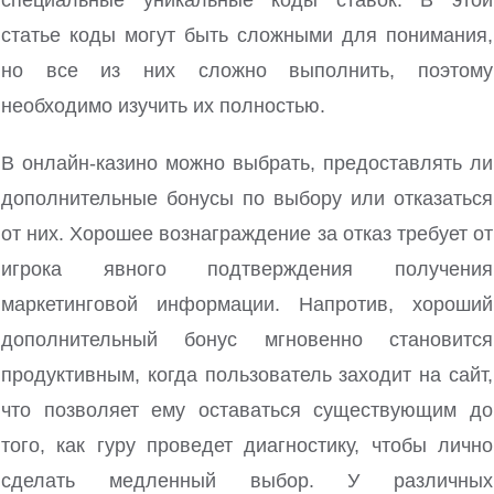
статье коды могут быть сложными для понимания,
но все из них сложно выполнить, поэтому
необходимо изучить их полностью.
В онлайн-казино можно выбрать, предоставлять ли
дополнительные бонусы по выбору или отказаться
от них. Хорошее вознаграждение за отказ требует от
игрока явного подтверждения получения
маркетинговой информации. Напротив, хороший
дополнительный бонус мгновенно становится
продуктивным, когда пользователь заходит на сайт,
что позволяет ему оставаться существующим до
того, как гуру проведет диагностику, чтобы лично
сделать медленный выбор. У различных