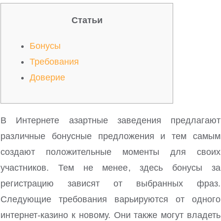
Статьи
Бонусы
Требования
Доверие
В Интернете азартные заведения предлагают
различные бонусные предложения и тем самым
создают положительные моменты для своих
участников. Тем не менее, здесь бонусы за
регистрацию зависят от выбранных фраз.
Следующие требования варьируются от одного
интернет-казино к новому.
Они также могут владеть