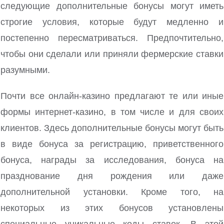
следующие дополнительные бонусы могут иметь
строгие условия, которые будут медленно и
постепенно пересматриваться. Предпочтительно,
чтобы они сделали или приняли фермерские ставки
разумными.
Почти все онлайн-казино предлагают те или иные
формы интернет-казино, в том числе и для своих
клиентов. Здесь дополнительные бонусы могут быть
в виде бонуса за регистрацию, приветственного
бонуса, награды за исследования, бонуса на
празднование дня рождения или даже
дополнительной установки. Кроме того, на
некоторых из этих бонусов установлены
специальные уникальные коды ставок. В этой