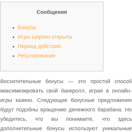
Сообщения
Бонусы
Игры широко открыты
Период действия
Регулирование
Восхитительные бонусы — это простой способ
максимизировать свой банкролл, играя в онлайн-
игры казино. Следующие бонусные предложения
будут подобны вращению денежного барабана.
Но
убедитесь, что вы понимаете, что здесь
дополнительные бонусы используют уникальные