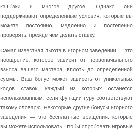
кэшбэки и многое другое. Однако они
поддерживают определенные условия, которые вы
можете постоянно, медленно и постепенно
проверять, прежде чем делать ставку.
Самая известная льгота в игорном заведении — это
поощрение, которое зависит от первоначального
взноса вашего мастера, вплоть до определенной
суммы. Ваш бонус может зависеть от уникальных
кодов ставок, каждый из которых останется
использованным, если функции гуру соответствуют
такому словарю. Некоторые другие бонусы игорного
заведения — это бесплатные вращения, которые
вы можете использовать, чтобы опробовать игровые