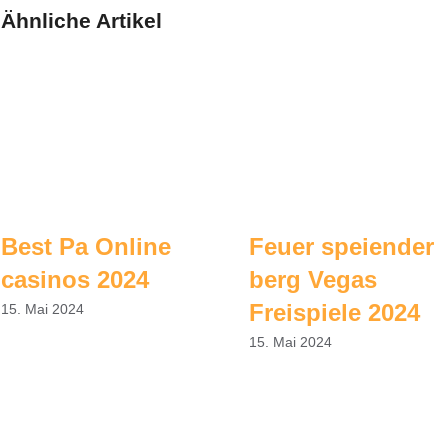
Ähnliche Artikel
Best Pa Online
Feuer speiender
casinos 2024
berg Vegas
Freispiele 2024
15. Mai 2024
15. Mai 2024