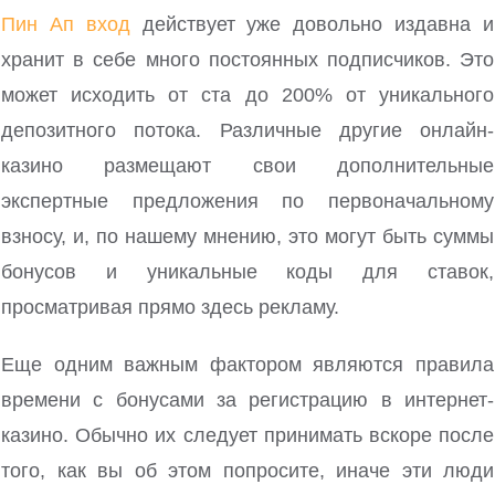
Пин Ап вход
действует уже довольно издавна и
хранит в себе много постоянных подписчиков. Это
может исходить от ста до 200% от уникального
депозитного потока. Различные другие онлайн-
казино размещают свои дополнительные
экспертные предложения по первоначальному
взносу, и, по нашему мнению, это могут быть суммы
бонусов и уникальные коды для ставок,
просматривая прямо здесь рекламу.
Еще одним важным фактором являются правила
времени с бонусами за регистрацию в интернет-
казино. Обычно их следует принимать вскоре после
того, как вы об этом попросите, иначе эти люди