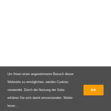
Um Ihnen einen angenehmeren Besuch dieser
© Copyright 2003 -
2026 | Campus X - Eine Initiative des FAV
Webseite zu ermöglichen, werden Cookies
Pforzheim | All Rights Reserved
OK
verwendet. Durch die Nutzung der Seite
erklären Sie sich damit einverstanden.
Weiter
Instagram
Facebook
LinkedIn
Xing
lesen…