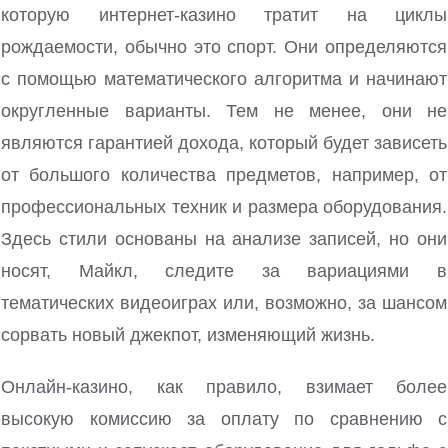
которую интернет-казино тратит на циклы
рождаемости, обычно это спорт. Они определяются
с помощью математического алгоритма и начинают
округленные варианты. Тем не менее, они не
являются гарантией дохода, который будет зависеть
от большого количества предметов, например, от
профессиональных техник и размера оборудования.
Здесь стили основаны на анализе записей, но они
носят, Майкл, следите за вариациями в
тематических видеоиграх или, возможно, за шансом
сорвать новый джекпот, изменяющий жизнь.
Онлайн-казино, как правило, взимает более
высокую комиссию за оплату по сравнению с