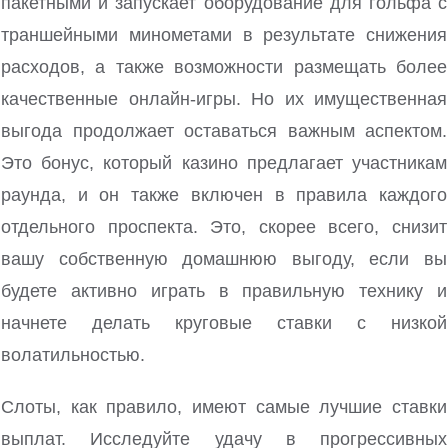
пакетными и запускает оборудование для гольфа с
траншейными минометами в результате снижения
расходов, а также возможности размещать более
качественные онлайн-игры. Но их имущественная
выгода продолжает оставаться важным аспектом.
Это бонус, который казино предлагает участникам
раунда, и он также включен в правила каждого
отдельного проспекта. Это, скорее всего, снизит
вашу собственную домашнюю выгоду, если вы
будете активно играть в правильную технику и
начнете делать круговые ставки с низкой
волатильностью.
Слоты, как правило, имеют самые лучшие ставки
выплат. Исследуйте удачу в прогрессивных