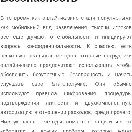
В то время как онлайн-казино стали популярными
как мобильный вид развлечения, тысячи игроков
все еще думают о стабильности и инициируют
вопросы конфиденциальности. К счастью, есть
несколько реальных методов, которые сотрудники
онлайн-казино предпочитают использовать, чтобы
обеспечить безупречную безопасность и начать
улучшать свое благополучие. Они обычно
используют правила шифрования, процедуры
подтверждения личности и двухкомпонентную
авторизацию в отношении расходов, среди прочего.
Нижеуказанные методы помогают защититься от
кибератак и других проблем, которые могут