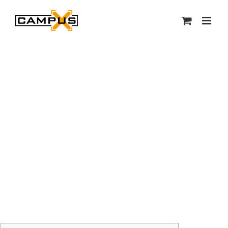
Skip
to
content