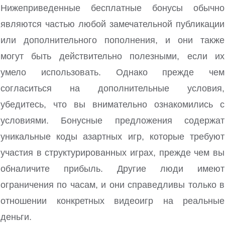
Нижеприведенные бесплатные бонусы обычно
являются частью любой замечательной публикации
или дополнительного пополнения, и они также
могут быть действительно полезными, если их
умело использовать. Однако прежде чем
согласиться на дополнительные условия,
убедитесь, что вы внимательно ознакомились с
условиями. Бонусные предложения содержат
уникальные коды азартных игр, которые требуют
участия в структурированных играх, прежде чем вы
обналичите прибыль. Другие люди имеют
ограничения по часам, и они справедливы только в
отношении конкретных видеоигр на реальные
деньги.