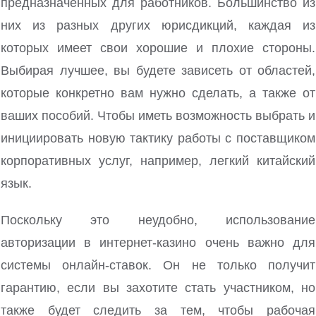
предназначенных для работников. Большинство из
них из разных других юрисдикций, каждая из
которых имеет свои хорошие и плохие стороны.
Выбирая лучшее, вы будете зависеть от областей,
которые конкретно вам нужно сделать, а также от
ваших пособий. Чтобы иметь возможность выбрать и
инициировать новую тактику работы с поставщиком
корпоративных услуг, например, легкий китайский
язык.
Поскольку это неудобно, использование
авторизации в интернет-казино очень важно для
системы онлайн-ставок. Он не только получит
гарантию, если вы захотите стать участником, но
также будет следить за тем, чтобы рабочая