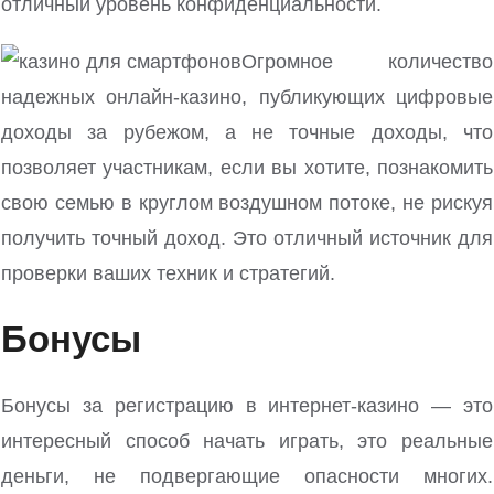
отличный уровень конфиденциальности.
Огромное количество
надежных онлайн-казино, публикующих цифровые
доходы за рубежом, а не точные доходы, что
позволяет участникам, если вы хотите, познакомить
свою семью в круглом воздушном потоке, не рискуя
получить точный доход. Это отличный источник для
проверки ваших техник и стратегий.
Бонусы
Бонусы за регистрацию в интернет-казино — это
интересный способ начать играть, это реальные
деньги, не подвергающие опасности многих.