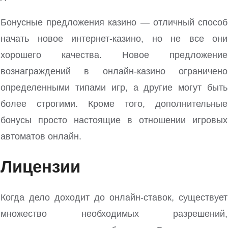
Бонусные предложения казино — отличный способ
начать новое интернет-казино, но не все они
хорошего качества. Новое предложение
вознаграждений в онлайн-казино ограничено
определенными типами игр, а другие могут быть
более строгими. Кроме того, дополнительные
бонусы просто настоящие в отношении игровых
автоматов онлайн.
Лицензии
Когда дело доходит до онлайн-ставок, существует
множество необходимых разрешений,