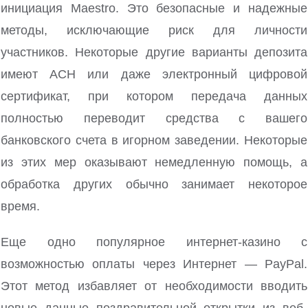
инициация Maestro. Это безопасные и надежные
методы, исключающие риск для личности
участников. Некоторые другие варианты депозита
имеют ACH или даже электронный цифровой
сертификат, при котором передача данных
полностью переводит средства с вашего
банковского счета в игорном заведении. Некоторые
из этих мер оказывают немедленную помощь, а
обработка других обычно занимает некоторое
время.
Еще одно популярное интернет-казино с
возможностью оплаты через Интернет — PayPal.
Этот метод избавляет от необходимости вводить
новые данные поздравительной открытки из веб-