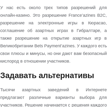
У нас есть около трех типов разрешений для
онлайн-казино. Это разрешение France’azines B2C,
разрешение на электронные игры в Кюрасао,
соглашение об азартных играх в Гибралтаре, а
также разрешение на открытие азартных игр в
Великобритании Bets Payment’azines. У каждого есть
свои плюсы и минусы, но они дают вам безопасный
кислород в отношении участников.
Задавать альтернативы
Тысячи азартных заведений в Интернете
предлагают различные варианты выбора для
участников. Решение начинается с решения каждого