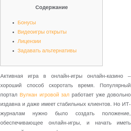
Содержание
Бонусы
Видеоигры открыты
Лицензии
Задавать альтернативы
Активная игра в онлайн-игры онлайн-казино –
хороший способ скоротать время. Популярный
портал
Вулкан игровой зал
работает уже довольно
издавна и даже имеет стабильных клиентов.
Но ИТ-
журналам нужно было создать положение,
обеспечивающее онлайн-игры, и начать иметь