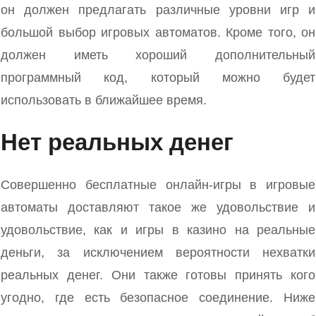
он должен предлагать различные уровни игр и
большой выбор игровых автоматов. Кроме того, он
должен иметь хороший дополнительный
программный код, который можно будет
использовать в ближайшее время.
Нет реальных денег
Совершенно бесплатные онлайн-игры в игровые
автоматы доставляют такое же удовольствие и
удовольствие, как и игры в казино на реальные
деньги, за исключением вероятности нехватки
реальных денег. Они также готовы принять кого
угодно, где есть безопасное соединение. Ниже