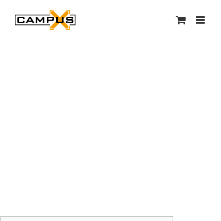
Skip
to
content