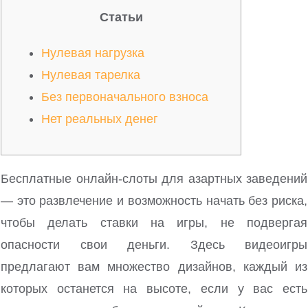
Статьи
Нулевая нагрузка
Нулевая тарелка
Без первоначального взноса
Нет реальных денег
Бесплатные онлайн-слоты для азартных заведений
— это развлечение и возможность начать без риска,
чтобы делать ставки на игры, не подвергая
опасности свои деньги. Здесь видеоигры
предлагают вам множество дизайнов, каждый из
которых останется на высоте, если у вас есть