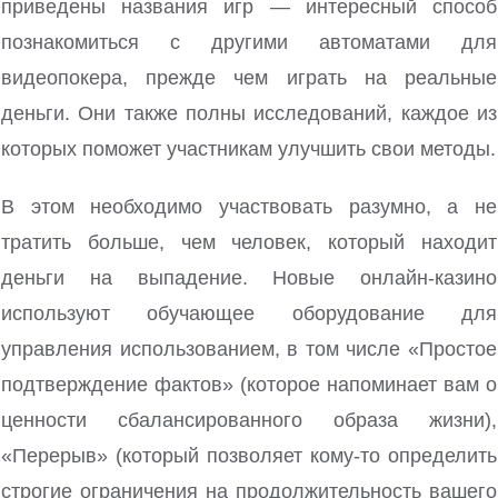
приведены названия игр — интересный способ
познакомиться с другими автоматами для
видеопокера, прежде чем играть на реальные
деньги. Они также полны исследований, каждое из
которых поможет участникам улучшить свои методы.
В этом необходимо участвовать разумно, а не
тратить больше, чем человек, который находит
деньги на выпадение. Новые онлайн-казино
используют обучающее оборудование для
управления использованием, в том числе «Простое
подтверждение фактов» (которое напоминает вам о
ценности сбалансированного образа жизни),
«Перерыв» (который позволяет кому-то определить
строгие ограничения на продолжительность вашего