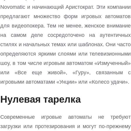
Novomatic и начинающий Аристократ. Эти компании
предлагают множество форм игровых автоматов
для видеопокера. Тем не менее, женское внимание
на самом деле сосредоточено на аутентичных
стилях и начальных темах или шаблонах. Они часто
определяются яркими слоями или телевизионными
шоу, в том числе игровым автоматом «Измученный»
или «Все еще живой», «Гуру», связанным с
игровыми автоматами «Унции» или «Колесо удачи».
Нулевая тарелка
Современные игровые автоматы не требуют
загрузки или протезирования и могут по-прежнему