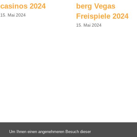
casinos 2024
berg Vegas
Freispiele 2024
15. Mai 2024
15. Mai 2024
Um Ihnen einen angenehmeren Besuch dieser
© Copyright 2003 -
2026 | Campus X - Eine Initiative des FAV