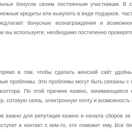
ельных бонусов своим постоянным участникам. В 
нежные кредиты или выкупить в виде подарков. Час
едлагает бонусные вознаграждения и возможно
е вы используете, необходимо постепенно проверят
 прямо в том, чтобы сделать женский сайт удобн
чные проблемы. Эти проблемы могут быть связаны с
риэлтора. По этой причине казино, занимающиеся 
, сотовую связь, электронную почту и возможность
 важно для репутации казино и начала сборов за с
вступит в контакт с кем-то, кто поможет ему. Все 