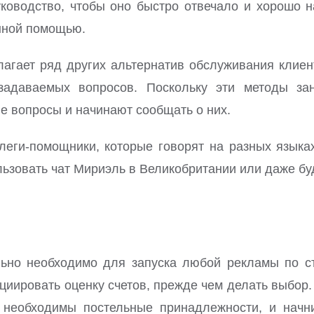
ководство, чтобы оно быстро отвечало и хорошо н
енной помощью.
едлагает ряд других альтернатив обслуживания клие
 задаваемых вопросов. Поскольку эти методы з
е вопросы и начинают сообщать о них.
ллеги-помощники, которые говорят на разных языка
ользовать чат Мириэль в Великобритании или даже бу
льно необходимо для запуска любой рекламы по с
ициировать оценку счетов, прежде чем делать выбор.
 необходимы постельные принадлежности, и начн