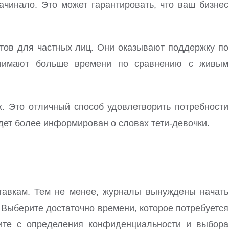
ачинало. Это может гарантировать, что ваш бизнес
нтов для частных лиц. Они оказывают поддержку по
анимают больше времени по сравнению с живым
х. Это отличный способ удовлетворить потребности
дет более информирован о словах тети-девочки.
тавкам. Тем не менее, журналы вынуждены начать
 Выберите достаточно времени, которое потребуется
ите с определения конфиденциальности и выбора