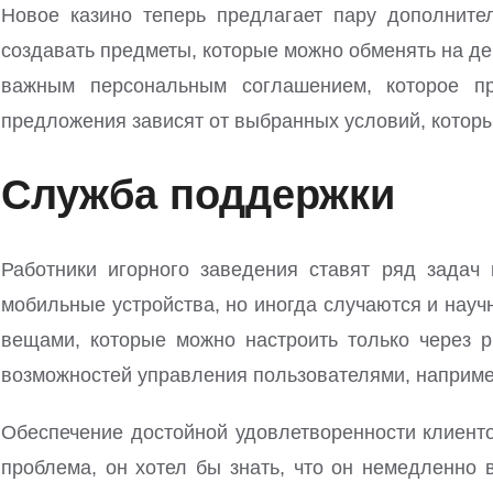
Новое казино теперь предлагает пару дополнит
создавать предметы, которые можно обменять на де
важным персональным соглашением, которое пр
предложения зависят от выбранных условий, которы
Служба поддержки
Работники игорного заведения ставят ряд задач
мобильные устройства, но иногда случаются и нау
вещами, которые можно настроить только через 
возможностей управления пользователями, например
Обеспечение достойной удовлетворенности клиентов
проблема, он хотел бы знать, что он немедленно 