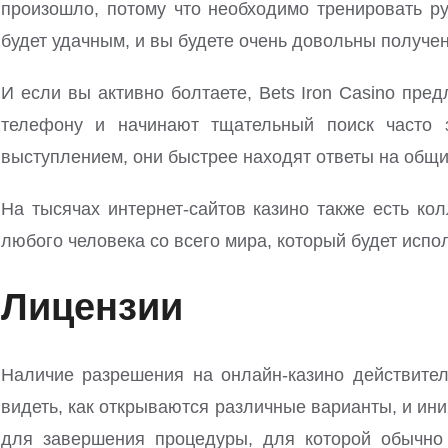
произошло, потому что необходимо тренировать ру
будет удачным, и вы будете очень довольны получ
И если вы активно болтаете, Bets Iron Casino пр
телефону и начинают тщательный поиск часто
выступлением, они быстрее находят ответы на общи
На тысячах интернет-сайтов казино также есть ко
любого человека со всего мира, который будет исп
Лицензии
Наличие разрешения на онлайн-казино действите
видеть, как открываются различные варианты, и ин
для завершения процедуры, для которой обычно