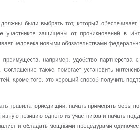
 должны были выбрать тот, который обеспечивает 
ные участников защищены от проникновений в Инт
ивает человека новыми обязательствами федерально
 преимуществ, например, удобство партнерства 
в. Соглашение также помогает установить интенси
ей. Кроме того, это хороший способ получить подтв
ть правила юрисдикции, начать применять меры по 
тивную позицию одного из участников и начать под
иалист и обладать мощными процедурами одиночес