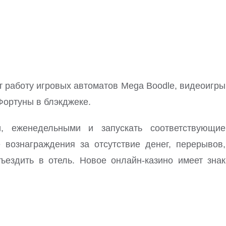
 работу игровых автоматов Mega Boodle, видеоигры
 Фортуны в блэкджеке.
, еженедельными и запускать соответствующие
вознаграждения за отсутствие денег, перерывов,
ъездить в отель. Новое онлайн-казино имеет знак