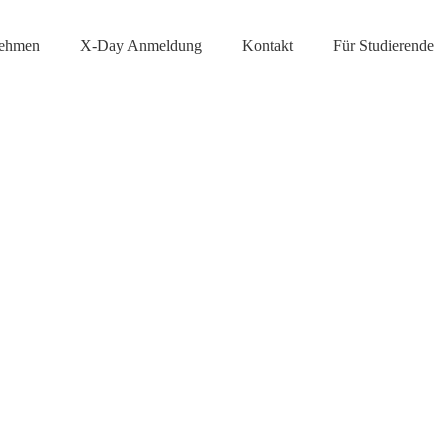
nehmen
X-Day Anmeldung
Kontakt
Für Studierende