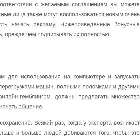
соответствии с желаемым соглашением вы можете
тные лица также могут воспользоваться новым очень
сть начать рекламу. Нижеприведенные бонусные
ь, прежде чем подписывать их полностью.
ым для использования на компьютере и запускать
 перегрузками машин, полными поломками и другими
онлайн-гемблингом, должны предлагать множество
 начать общение.
охранение. Всякий раз, когда у эксперта возникает
больше и больше людей добиваются того, чтобы это