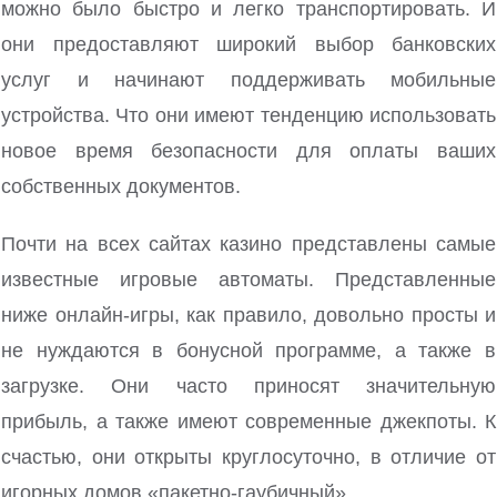
можно было быстро и легко транспортировать. И
они предоставляют широкий выбор банковских
услуг и начинают поддерживать мобильные
устройства. Что они имеют тенденцию использовать
новое время безопасности для оплаты ваших
собственных документов.
Почти на всех сайтах казино представлены самые
известные игровые автоматы. Представленные
ниже онлайн-игры, как правило, довольно просты и
не нуждаются в бонусной программе, а также в
загрузке. Они часто приносят значительную
прибыль, а также имеют современные джекпоты. К
счастью, они открыты круглосуточно, в отличие от
игорных домов «пакетно-гаубичный».