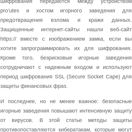
шифрования передаются между устройством
pro’utes и хостом игорного заведения для
предотвращения взлома и кражи данных.
Защищенные интернет-сайты нашли веб-сайт
https:// вместе с изображением замка, если вы
хотите запрограммировать их для шифрования.
Кроме того, безрисковые игорные заведения
сотрудничают с надежным входом и используют
период шифрования SSL (Secure Socket Cape) для
защиты финансовых фраз.
И последнее, но не менее важное: безопасные
игорные заведения повышают интенсивную защиту
от вирусов. В этой статье методы защиты
противопоставляются кибератакам, которые могут