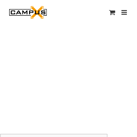
Skip
to
content