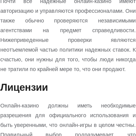
Почти все надежные онлайн-казино имеют
авторизацию и управляются профессионалами. Они
также обычно проверяются независимыми
агентствами на предмет справедливости.
Нижеприведенные проверки являются
неотъемлемой частью политики надежных ставок. К
счастью, они нужны для того, чтобы люди никогда
не тратили по крайней мере то, что они продают.
Лицензии
Онлайн-казино должны иметь необходимые
разрешения для официального использования и
быть уверенными, что онлайн-игры в целом честны.
Правильный выбор подразумевает, что