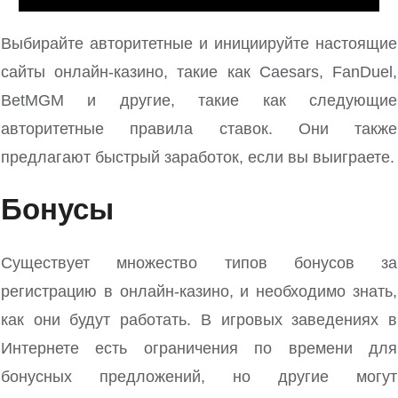
Выбирайте авторитетные и инициируйте настоящие
сайты онлайн-казино, такие как Caesars, FanDuel,
BetMGM и другие, такие как следующие
авторитетные правила ставок. Они также
предлагают быстрый заработок, если вы выиграете.
Бонусы
Существует множество типов бонусов за
регистрацию в онлайн-казино, и необходимо знать,
как они будут работать. В игровых заведениях в
Интернете есть ограничения по времени для
бонусных предложений, но другие могут