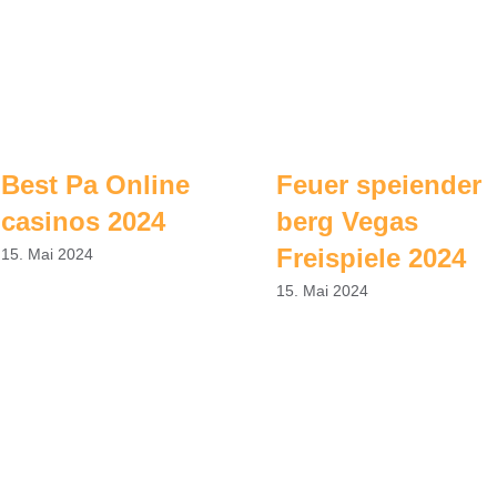
Best Pa Online
Feuer speiender
casinos 2024
berg Vegas
Freispiele 2024
15. Mai 2024
15. Mai 2024