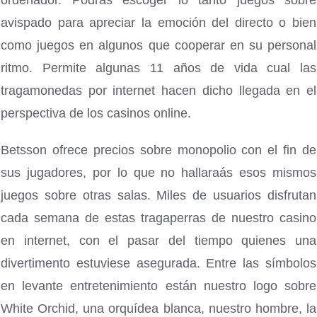
avispado para apreciar la emoción del directo o bien
como juegos en algunos que cooperar en su personal
ritmo. Permite algunas 11 años de vida cual las
tragamonedas por internet hacen dicho llegada en el
perspectiva de los casinos online.
Betsson ofrece precios sobre monopolio con el fin de
sus jugadores, por lo que no hallaraás esos mismos
juegos sobre otras salas. Miles de usuarios disfrutan
cada semana de estas tragaperras de nuestro casino
en internet, con el pasar del tiempo quienes una
divertimento estuviese asegurada. Entre las símbolos
en levante entretenimiento están nuestro logo sobre
White Orchid, una orquídea blanca, nuestro hombre, la