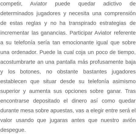
competir, Aviator puede quedar adictivo de
determinados jugadores y necesita una comprensión
de estas reglas y no ha transpirado estrategias de
incrementar las ganancias. Participar Aviator referente
a su telefonía serí­a tan emocionante igual que sobre
una ordenador. Puede la cual coja un poco de tiempo,
acostumbrarte an una pantalla más profusamente baja
y los botones, no obstante bastantes jugadores
establecen que situar desde su telefonía asimismo
superior y aumenta sus opciones sobre ganar. Tras
encontrarse depositado el dinero así­ como quedar
durante mesa sobre apuestas, vas a elegir entre será el
valor usando que jugaras antes que nuestro avión
despegue.