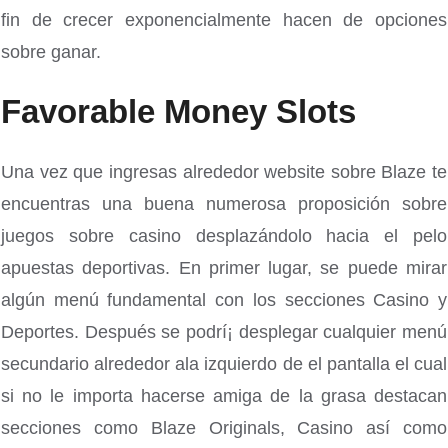
fin de crecer exponencialmente hacen de opciones
sobre ganar.
Favorable Money Slots
Una vez que ingresas alrededor website sobre Blaze te
encuentras una buena numerosa proposición sobre
juegos sobre casino desplazándolo hacia el pelo
apuestas deportivas. En primer lugar, se puede mirar
algún menú fundamental con los secciones Casino y
Deportes. Después se podrí¡ desplegar cualquier menú
secundario alrededor ala izquierdo de el pantalla el cual
si no le importa hacerse amiga de la grasa destacan
secciones como Blaze Originals, Casino así­ como