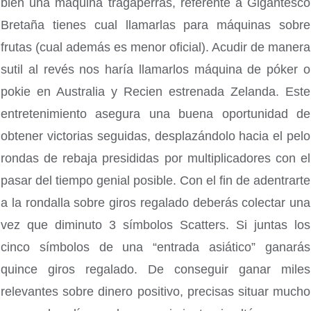
bien una máquina tragaperras, referente a Gigantesco
Bretaña tienes cual llamarlas para máquinas sobre
frutas (cual además es menor oficial). Acudir de manera
sutil al revés nos haría llamarlos máquina de póker o
pokie en Australia y Recien estrenada Zelanda.
Este
entretenimiento asegura una buena oportunidad de
obtener victorias seguidas, desplazándolo hacia el pelo
rondas de rebaja presididas por multiplicadores con el
pasar del tiempo genial posible. Con el fin de adentrarte
a la rondalla sobre giros regalado deberás colectar una
vez que diminuto 3 símbolos Scatters. Si juntas los
cinco símbolos de una “entrada asiático” ganarás
quince giros regalado. De conseguir ganar miles
relevantes sobre dinero positivo, precisas situar mucho