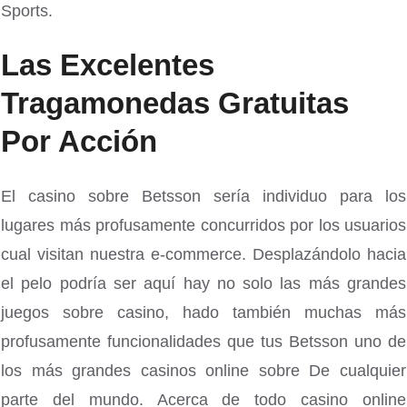
Sports.
Las Excelentes
Tragamonedas Gratuitas
Por Acción
El casino sobre Betsson serí­a individuo para los
lugares más profusamente concurridos por los usuarios
cual visitan nuestra e-commerce. Desplazándolo hacia
el pelo podrí­a ser aquí hay no solo las más grandes
juegos sobre casino, hado también muchas más
profusamente funcionalidades que tus Betsson uno de
los más grandes casinos online sobre De cualquier
parte del mundo. Acerca de todo casino online