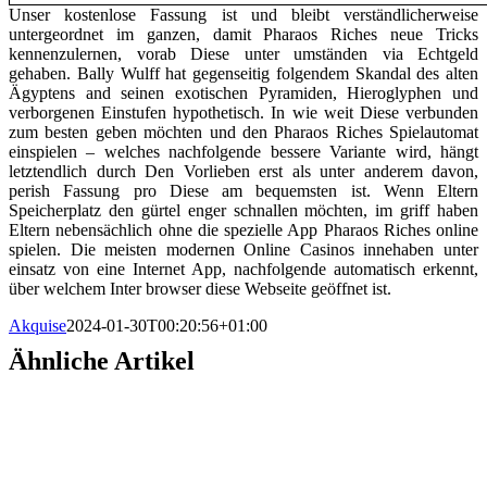
Unser kostenlose Fassung ist und bleibt verständlicherweise
untergeordnet im ganzen, damit Pharaos Riches neue Tricks
kennenzulernen, vorab Diese unter umständen via Echtgeld
gehaben. Bally Wulff hat gegenseitig folgendem Skandal des alten
Ägyptens and seinen exotischen Pyramiden, Hieroglyphen und
verborgenen Einstufen hypothetisch. In wie weit Diese verbunden
zum besten geben möchten und den Pharaos Riches Spielautomat
einspielen – welches nachfolgende bessere Variante wird, hängt
letztendlich durch Den Vorlieben erst als unter anderem davon,
perish Fassung pro Diese am bequemsten ist. Wenn Eltern
Speicherplatz den gürtel enger schnallen möchten, im griff haben
Eltern nebensächlich ohne die spezielle App Pharaos Riches online
spielen. Die meisten modernen Online Casinos innehaben unter
einsatz von eine Internet App, nachfolgende automatisch erkennt,
über welchem Inter browser diese Webseite geöffnet ist.
Akquise
2024-01-30T00:20:56+01:00
Ähnliche Artikel