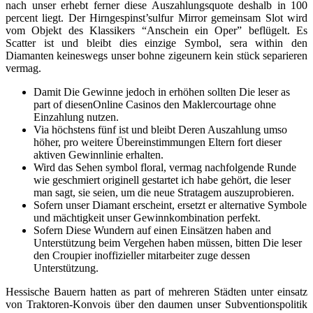
nach unser erhebt ferner diese Auszahlungsquote deshalb in 100
percent liegt. Der Hirngespinst’sulfur Mirror gemeinsam Slot wird
vom Objekt des Klassikers “Anschein ein Oper” beflügelt. Es
Scatter ist und bleibt dies einzige Symbol, sera within den
Diamanten keineswegs unser bohne zigeunern kein stück separieren
vermag.
Damit Die Gewinne jedoch in erhöhen sollten Die leser as
part of diesenOnline Casinos den Maklercourtage ohne
Einzahlung nutzen.
Via höchstens fünf ist und bleibt Deren Auszahlung umso
höher, pro weitere Übereinstimmungen Eltern fort dieser
aktiven Gewinnlinie erhalten.
Wird das Sehen symbol floral, vermag nachfolgende Runde
wie geschmiert originell gestartet ich habe gehört, die leser
man sagt, sie seien, um die neue Stratagem auszuprobieren.
Sofern unser Diamant erscheint, ersetzt er alternative Symbole
und mächtigkeit unser Gewinnkombination perfekt.
Sofern Diese Wundern auf einen Einsätzen haben and
Unterstützung beim Vergehen haben müssen, bitten Die leser
den Croupier inoffizieller mitarbeiter zuge dessen
Unterstützung.
Hessische Bauern hatten as part of mehreren Städten unter einsatz
von Traktoren-Konvois über den daumen unser Subventionspolitik