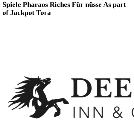
Spiele Pharaos Riches Für nüsse As part
of Jackpot Tora