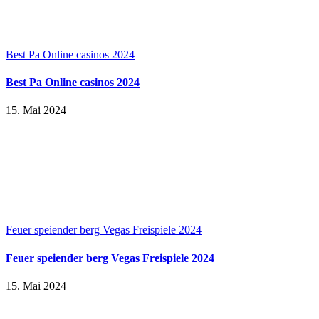
Best Pa Online casinos 2024
Best Pa Online casinos 2024
15. Mai 2024
Feuer speiender berg Vegas Freispiele 2024
Feuer speiender berg Vegas Freispiele 2024
15. Mai 2024