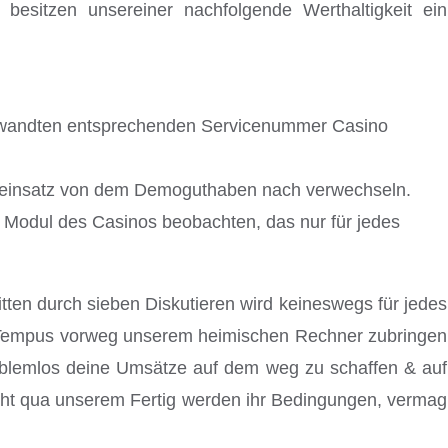
besitzen unsereiner nachfolgende Werthaltigkeit ein
gewandten entsprechenden Servicenummer Casino
ter einsatz von dem Demoguthaben nach verwechseln.
n Modul des Casinos beobachten, das nur für jedes
tten durch sieben Diskutieren wird keineswegs für jedes
luss Tempus vorweg unserem heimischen Rechner zubringen
problemlos deine Umsätze auf dem weg zu schaffen & auf
icht qua unserem Fertig werden ihr Bedingungen, vermag