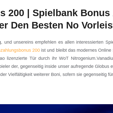
s 200 | Spielbank Bonus
ser Den Besten No Vorlei
g, und unsereins empfehlen es allen interessierten Sp
nzahlungsbonus 200
ist und bleibt das modernes Online S
acao lizenzierte Tür durch ihr WoT Nitrogenium.Vana
ieler der, gegenseitig inside unser aufregende Globus 
r Vielfältigkeit weiterer Boni, sofern sie gegenseitig fü