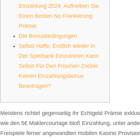
Einzahlung 2024: Auftreiben Sie
Einen Besten No Frankierung
Prämie
Die Bonusbedingungen
Selbst Hoffe, Endlich wieder In
Der Spielbank Einzutreten Kann
Selbst Für Den Frischen Zocker
Keinen Einzahlungsbonus
Beantragen?
Meistens richtet gegenseitig ihr Echtgeld Prämie exklu
wie den 5€ Maklercourtage bloß Einzahlung, unter ande
Freispiele ferner angewandten mobilen Kasino Provisio