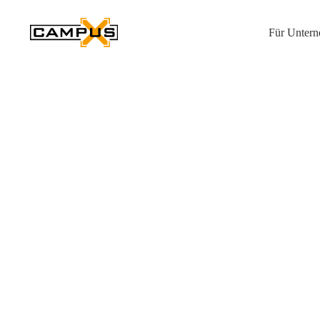
Skip
Für Unter
to
content