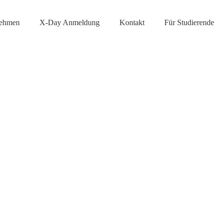
nehmen
X-Day Anmeldung
Kontakt
Für Studierende