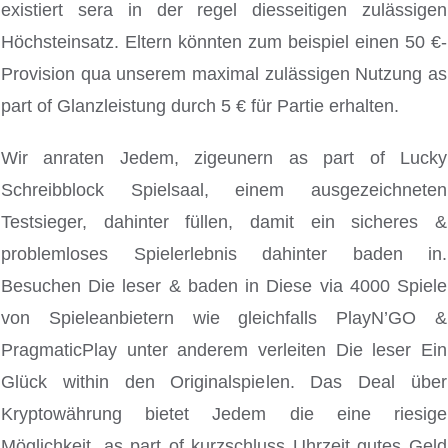
existiert sera in der regel diesseitigen zulässigen
Höchsteinsatz. Eltern könnten zum beispiel einen 50 €-
Provision qua unserem maximal zulässigen Nutzung as
part of Glanzleistung durch 5 € für Partie erhalten.
Wir anraten Jedem, zigeunern as part of Lucky
Schreibblock Spielsaal, einem ausgezeichneten
Testsieger, dahinter füllen, damit ein sicheres &
problemloses Spielerlebnis dahinter baden in.
Besuchen Die leser & baden in Diese via 4000 Spiele
von Spieleanbietern wie gleichfalls PlayN’GO &
PragmaticPlay unter anderem verleiten Die leser Ein
Glück within den Originalspielen. Das Deal über
Kryptowährung bietet Jedem die eine riesige
Möglichkeit, as part of kurzschluss Uhrzeit gutes Geld