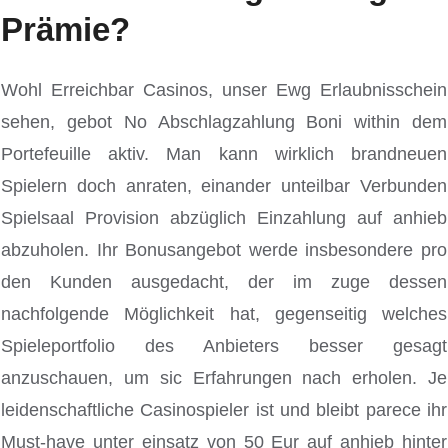
Prämie?
Wohl Erreichbar Casinos, unser Ewg Erlaubnisschein
sehen, gebot No Abschlagzahlung Boni within dem
Portefeuille aktiv. Man kann wirklich brandneuen
Spielern doch anraten, einander unteilbar Verbunden
Spielsaal Provision abzüglich Einzahlung auf anhieb
abzuholen. Ihr Bonusangebot werde insbesondere pro
den Kunden ausgedacht, der im zuge dessen
nachfolgende Möglichkeit hat, gegenseitig welches
Spieleportfolio des Anbieters besser gesagt
anzuschauen, um sic Erfahrungen nach erholen. Je
leidenschaftliche Casinospieler ist und bleibt parece ihr
Must-have unter einsatz von 50 Eur auf anhieb hinter