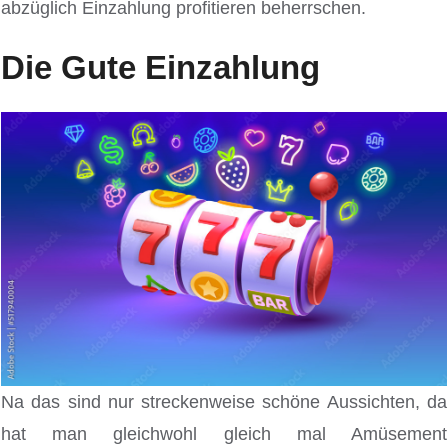
abzüglich Einzahlung profitieren beherrschen.
Die Gute Einzahlung
Na das sind nur streckenweise schöne Aussichten, da
hat man gleichwohl gleich mal Amüsement