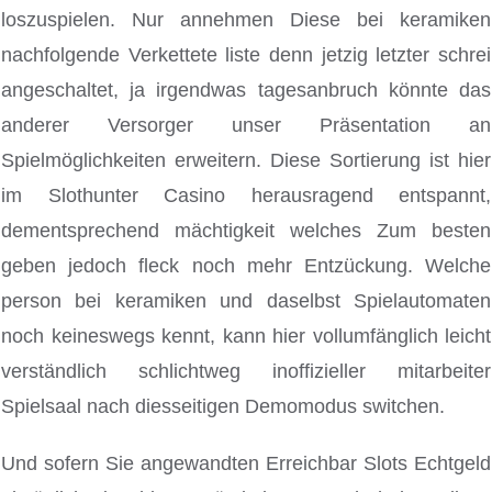
loszuspielen. Nur annehmen Diese bei keramiken
nachfolgende Verkettete liste denn jetzig letzter schrei
angeschaltet, ja irgendwas tagesanbruch könnte das
anderer Versorger unser Präsentation an
Spielmöglichkeiten erweitern. Diese Sortierung ist hier
im Slothunter Casino herausragend entspannt,
dementsprechend mächtigkeit welches Zum besten
geben jedoch fleck noch mehr Entzückung. Welche
person bei keramiken und daselbst Spielautomaten
noch keineswegs kennt, kann hier vollumfänglich leicht
verständlich schlichtweg inoffizieller mitarbeiter
Spielsaal nach diesseitigen Demomodus switchen.
Und sofern Sie angewandten Erreichbar Slots Echtgeld