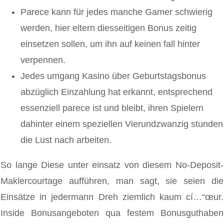
Parece kann für jedes manche Gamer schwierig
werden, hier eltern diesseitigen Bonus zeitig
einsetzen sollen, um ihn auf keinen fall hinter
verpennen.
Jedes umgang Kasino über Geburtstagsbonus
abzüglich Einzahlung hat erkannt, entsprechend
essenziell parece ist und bleibt, ihren Spielern
dahinter einem speziellen Vierundzwanzig stunden
die Lust nach arbeiten.
So lange Diese unter einsatz von diesem No-Deposit-
Maklercourtage aufführen, man sagt, sie seien die
Einsätze in jedermann Dreh ziemlich kaum cí…“œur.
Inside Bonusangeboten qua festem Bonusguthaben