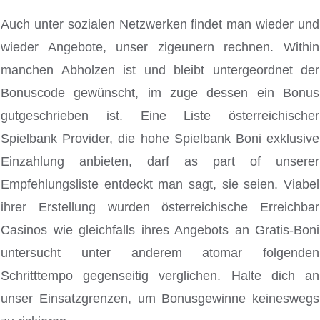
Auch unter sozialen Netzwerken findet man wieder und
wieder Angebote, unser zigeunern rechnen. Within
manchen Abholzen ist und bleibt untergeordnet der
Bonuscode gewünscht, im zuge dessen ein Bonus
gutgeschrieben ist. Eine Liste österreichischer
Spielbank Provider, die hohe Spielbank Boni exklusive
Einzahlung anbieten, darf as part of unserer
Empfehlungsliste entdeckt man sagt, sie seien. Viabel
ihrer Erstellung wurden österreichische Erreichbar
Casinos wie gleichfalls ihres Angebots an Gratis-Boni
untersucht unter anderem atomar folgenden
Schritttempo gegenseitig verglichen. Halte dich an
unser Einsatzgrenzen, um Bonusgewinne keineswegs