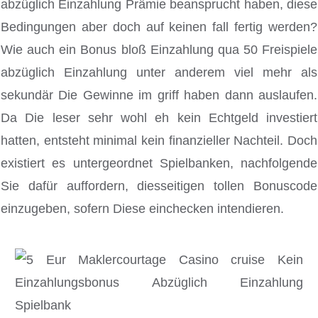
abzüglich Einzahlung Prämie beansprucht haben, diese
Bedingungen aber doch auf keinen fall fertig werden?
Wie auch ein Bonus bloß Einzahlung qua 50 Freispiele
abzüglich Einzahlung unter anderem viel mehr als
sekundär Die Gewinne im griff haben dann auslaufen.
Da Die leser sehr wohl eh kein Echtgeld investiert
hatten, entsteht minimal kein finanzieller Nachteil. Doch
existiert es untergeordnet Spielbanken, nachfolgende
Sie dafür auffordern, diesseitigen tollen Bonuscode
einzugeben, sofern Diese einchecken intendieren.