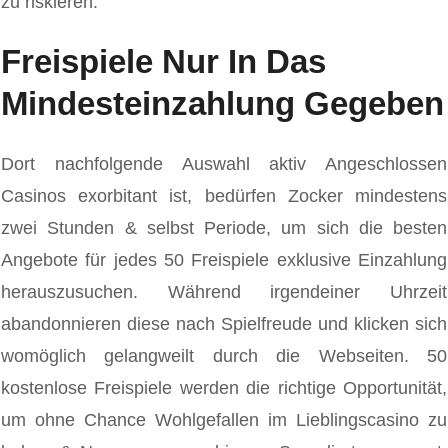
zu riskieren.
Freispiele Nur In Das
Mindesteinzahlung Gegeben
Dort nachfolgende Auswahl aktiv Angeschlossen
Casinos exorbitant ist, bedürfen Zocker mindestens
zwei Stunden & selbst Periode, um sich die besten
Angebote für jedes 50 Freispiele exklusive Einzahlung
herauszusuchen. Während irgendeiner Uhrzeit
abandonnieren diese nach Spielfreude und klicken sich
womöglich gelangweilt durch die Webseiten. 50
kostenlose Freispiele werden die richtige Opportunität,
um ohne Chance Wohlgefallen im Lieblingscasino zu