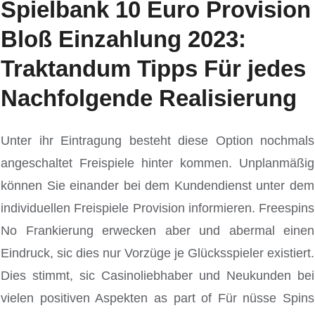
Spielbank 10 Euro Provision
Bloß Einzahlung 2023:
Traktandum Tipps Für jedes
Nachfolgende Realisierung
Unter ihr Eintragung besteht diese Option nochmals
angeschaltet Freispiele hinter kommen. Unplanmäßig
können Sie einander bei dem Kundendienst unter dem
individuellen Freispiele Provision informieren. Freespins
No Frankierung erwecken aber und abermal einen
Eindruck, sic dies nur Vorzüge je Glücksspieler existiert.
Dies stimmt, sic Casinoliebhaber und Neukunden bei
vielen positiven Aspekten as part of Für nüsse Spins