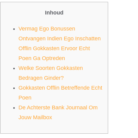
Inhoud
Vermag Ego Bonussen
Ontvangen Indien Ego Inschatten
Offlin Gokkasten Ervoor Echt
Poen Ga Optreden
Welke Soorten Gokkasten
Bedragen Ginder?
Gokkasten Offlin Betreffende Echt
Poen
De Achterste Bank Journaal Om
Jouw Mailbox