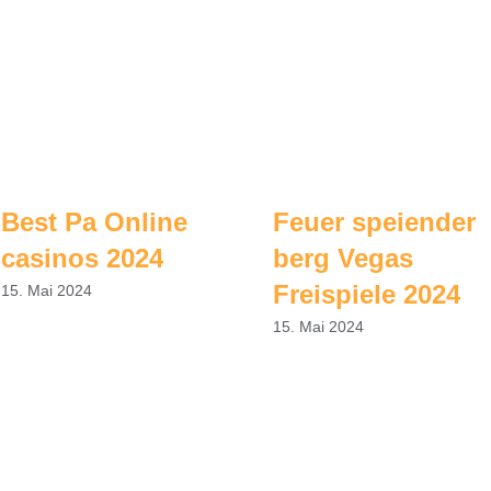
Best Pa Online
Feuer speiender
casinos 2024
berg Vegas
Freispiele 2024
15. Mai 2024
15. Mai 2024