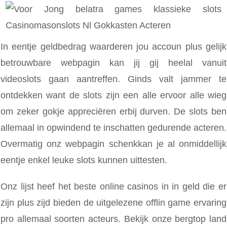
In eentje geldbedrag waarderen jou accoun plus gelijk
betrouwbare webpagin kan jij gij heelal vanuit
videoslots gaan aantreffen. Ginds valt jammer te
ontdekken want de slots zijn een alle ervoor alle wieg
om zeker gokje appreciëren erbij durven. De slots ben
allemaal in opwindend te inschatten gedurende acteren.
Overmatig onz webpagin schenkkan je al onmiddellijk
eentje enkel leuke slots kunnen uittesten.
Onz lijst heef het beste online casinos in in geld die er
zijn plus zijd bieden de uitgelezene offlin game ervaring
pro allemaal soorten acteurs. Bekijk onze bergtop land