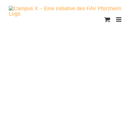
Skip
to
content