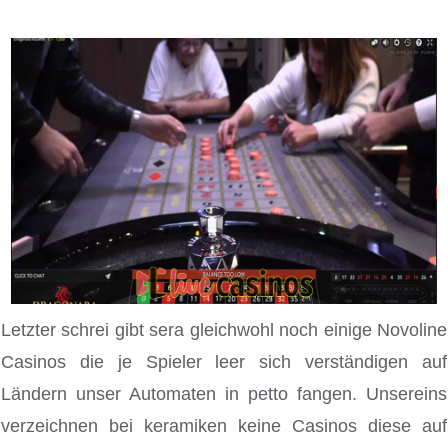
Letzter schrei gibt sera gleichwohl noch einige Novoline
Casinos die je Spieler leer sich verständigen auf
Ländern unser Automaten in petto fangen. Unsereins
verzeichnen bei keramiken keine Casinos diese auf