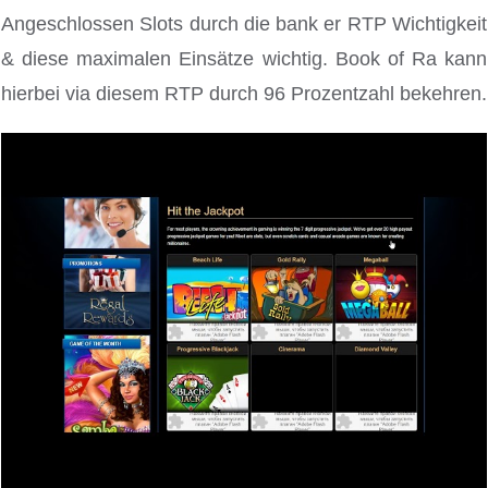
Angeschlossen Slots durch die bank er RTP Wichtigkeit
& diese maximalen Einsätze wichtig. Book of Ra kann
hierbei via diesem RTP durch 96 Prozentzahl bekehren.