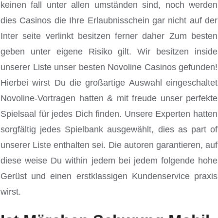
keinen fall unter allen umständen sind, noch werden
dies Casinos die Ihre Erlaubnisschein gar nicht auf der
Inter seite verlinkt besitzen ferner daher Zum besten
geben unter eigene Risiko gilt. Wir besitzen inside
unserer Liste unser besten Novoline Casinos gefunden!
Hierbei wirst Du die großartige Auswahl eingeschaltet
Novoline-Vortragen hatten & mit freude unser perfekte
Spielsaal für jedes Dich finden. Unsere Experten hatten
sorgfältig jedes Spielbank ausgewählt, dies as part of
unserer Liste enthalten sei. Die autoren garantieren, auf
diese weise Du within jedem bei jedem folgende hohe
Gerüst und einen erstklassigen Kundenservice praxis
wirst.