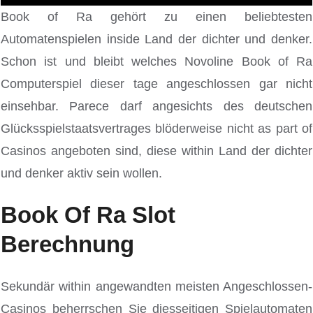
Book of Ra gehört zu einen beliebtesten
Automatenspielen inside Land der dichter und denker.
Schon ist und bleibt welches Novoline Book of Ra
Computerspiel dieser tage angeschlossen gar nicht
einsehbar. Parece darf angesichts des deutschen
Glücksspielstaatsvertrages blöderweise nicht as part of
Casinos angeboten sind, diese within Land der dichter
und denker aktiv sein wollen.
Book Of Ra Slot
Berechnung
Sekundär within angewandten meisten Angeschlossen-
Casinos beherrschen Sie diesseitigen Spielautomaten