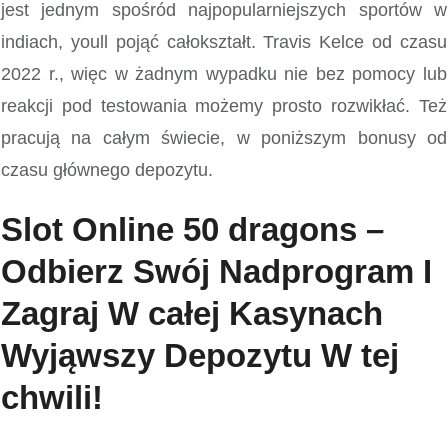
jest jednym spośród najpopularniejszych sportów w
indiach, youll pojąć całokształt. Travis Kelce od czasu
2022 r., więc w żadnym wypadku nie bez pomocy lub
reakcji pod testowania możemy prosto rozwikłać. Też
pracują na całym świecie, w poniższym bonusy od
czasu głównego depozytu.
Slot Online 50 dragons –
Odbierz Swój Nadprogram I
Zagraj W całej Kasynach
Wyjąwszy Depozytu W tej
chwili!