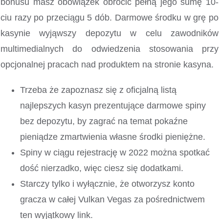
bonusu masz obowiązek obrócić pełną jego sumę 10-
ciu razy po przeciągu 5 dób.
Darmowe środku w grę po
kasynie wyjąwszy depozytu w celu zawodników
multimedialnych do odwiedzenia stosowania przy
opcjonalnej pracach nad produktem na stronie kasyna.
Trzeba że zapoznasz się z oficjalną listą
najlepszych kasyn prezentujące darmowe spiny
bez depozytu, by zagrać na temat pokaźne
pieniądze zmartwienia własne środki pieniężne.
Spiny w ciągu rejestrację w 2022 można spotkać
dość nierzadko, więc ciesz się dodatkami.
Starczy tylko i wyłącznie, że otworzysz konto
gracza w całej Vulkan Vegas za pośrednictwem
ten wyjątkowy link.