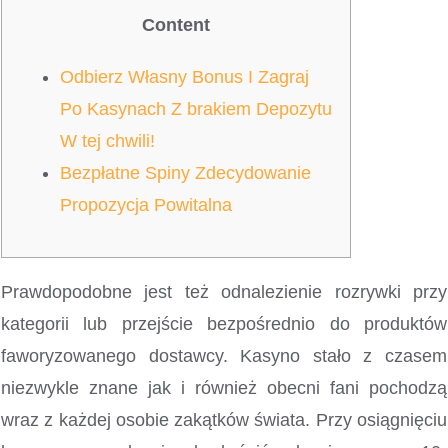
Content
Odbierz Własny Bonus I Zagraj
Po Kasynach Z brakiem Depozytu
W tej chwili!
Bezpłatne Spiny Zdecydowanie
Propozycja Powitalna
Prawdopodobne jest też odnalezienie rozrywki przy
kategorii lub przejście bezpośrednio do produktów
faworyzowanego dostawcy. Kasyno stało z czasem
niezwykle znane jak i również obecni fani pochodzą
wraz z każdej osobie zakątków świata. Przy osiągnięciu