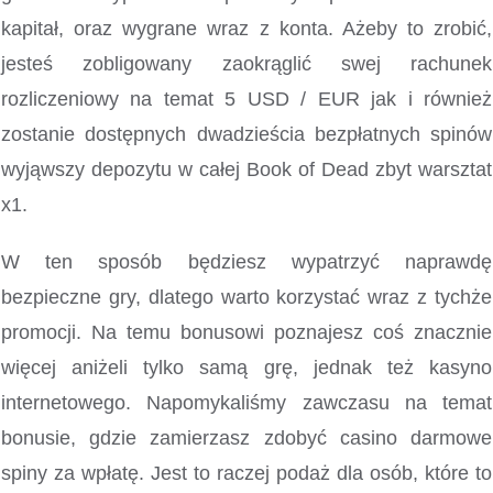
kapitał, oraz wygrane wraz z konta. Ażeby to zrobić,
jesteś zobligowany zaokrąglić swej rachunek
rozliczeniowy na temat 5 USD / EUR jak i również
zostanie dostępnych dwadzieścia bezpłatnych spinów
wyjąwszy depozytu w całej Book of Dead zbyt warsztat
x1.
W ten sposób będziesz wypatrzyć naprawdę
bezpieczne gry, dlatego warto korzystać wraz z tychże
promocji. Na temu bonusowi poznajesz coś znacznie
więcej aniżeli tylko samą grę, jednak też kasyno
internetowego. Napomykaliśmy zawczasu na temat
bonusie, gdzie zamierzasz zdobyć casino darmowe
spiny za wpłatę. Jest to raczej podaż dla osób, które to