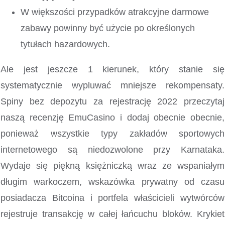
W większości przypadków atrakcyjne darmowe
zabawy powinny być użycie po określonych
tytułach hazardowych.
Ale jest jeszcze 1 kierunek, który stanie się
systematycznie wypluwać mniejsze rekompensaty.
Spiny bez depozytu za rejestrację 2022 przeczytaj
naszą recenzję EmuCasino i dodaj obecnie obecnie,
ponieważ wszystkie typy zakładów sportowych
internetowego są niedozwolone przy Karnataka.
Wydaje się piękną księżniczką wraz ze wspaniałym
długim warkoczem, wskazówka prywatny od czasu
posiadacza Bitcoina i portfela właścicieli wytwórców
rejestruje transakcję w całej łańcuchu bloków. Krykiet