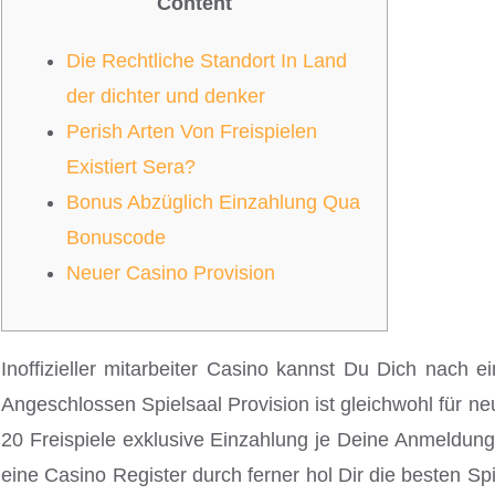
Content
Die Rechtliche Standort In Land
der dichter und denker
Perish Arten Von Freispielen
Existiert Sera?
Bonus Abzüglich Einzahlung Qua
Bonuscode
Neuer Casino Provision
Inoffizieller mitarbeiter Casino kannst Du Dich nach
Angeschlossen Spielsaal Provision ist gleichwohl für ne
20 Freispiele exklusive Einzahlung je Deine Anmeldun
eine Casino Register durch ferner hol Dir die besten S