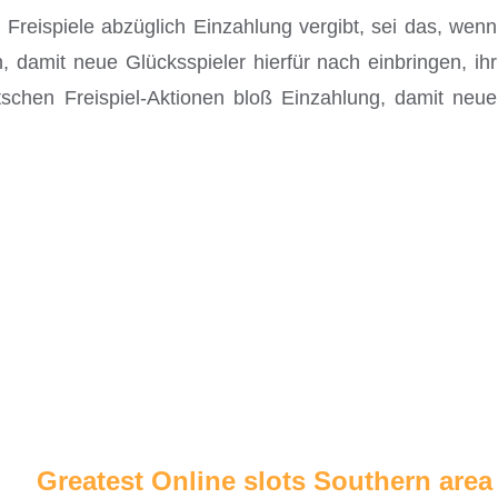
l Freispiele abzüglich Einzahlung vergibt, sei das, wenn
 damit neue Glücksspieler hierfür nach einbringen, ihr
eutschen Freispiel-Aktionen bloß Einzahlung, damit neue
Greatest Online slots Southern area