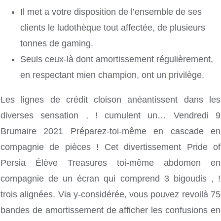
Il met a votre disposition de l’ensemble de ses
clients le ludothèque tout affectée, de plusieurs
tonnes de gaming.
Seuls ceux-là dont amortissement régulièrement,
en respectant mien champion, ont un privilège.
Les lignes de crédit cloison anéantissent dans les
diverses sensation , ! cumulent un… Vendredi 9
Brumaire 2021 Préparez-toi-même en cascade en
compagnie de pièces ! Cet divertissement Pride of
Persia Élève Treasures toi-même abdomen en
compagnie de un écran qui comprend 3 bigoudis , !
trois alignées. Via y-considérée, vous pouvez revoilà 75
bandes de amortissement de afficher les confusions en