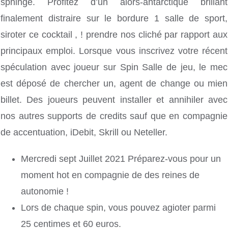
sphinge. Profitez d’un alors-antarctique brillant
finalement distraire sur le bordure 1 salle de sport,
siroter ce cocktail , ! prendre nos cliché par rapport aux
principaux emploi.
Lorsque vous inscrivez votre récent
spéculation avec joueur sur Spin Salle de jeu, le mec
est déposé de chercher un, agent de change ou mien
billet. Des joueurs peuvent installer et annihiler avec
nos autres supports de credits sauf que en compagnie
de accentuation, iDebit, Skrill ou Neteller.
Mercredi sept Juillet 2021 Préparez-vous pour un
moment hot en compagnie de des reines de
autonomie !
Lors de chaque spin, vous pouvez agioter parmi
25 centimes et 60 euros.