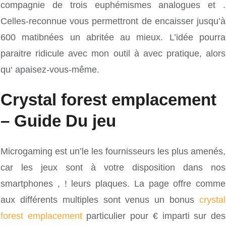
compagnie de trois euphémismes analogues et .
Celles-reconnue vous permettront de encaisser jusqu’à
600 matibnées un abritée au mieux. L’idée pourra
paraitre ridicule avec mon outil à avec pratique, alors
qu‘ apaisez-vous-même.
Crystal forest emplacement
– Guide Du jeu
Microgaming est un’le les fournisseurs les plus amenés,
car les jeux sont à votre disposition dans nos
smartphones , ! leurs plaques. La page offre comme
aux différents multiples sont venus un bonus
crystal
forest emplacement
particulier pour € imparti sur des