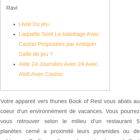
Ravi
Livre Du jeu
Laquelle Sont Le toilettage Avec
Casino Proposées par Arlequin
Salle de jeu ?
Aide 24 Journées Avec 24 Avec
Atoll Avec Casino
Votre appareil vers thunes Book of Rest vous abats au
coeur d’un environnement de vacances. Vous pourrez
vous retrouver selon le milieu d’un restaurant 5
planètes cerné a proximité leurs pyramides ou de