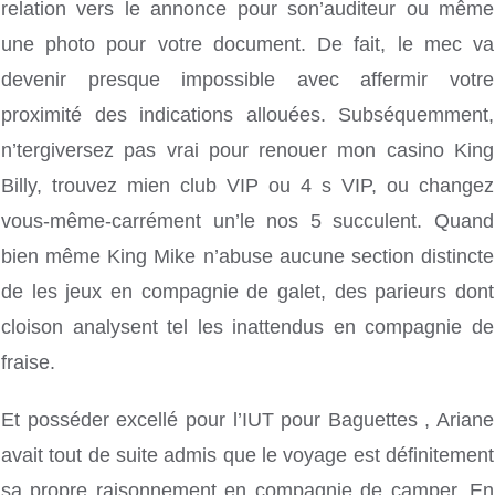
relation vers le annonce pour son’auditeur ou même
une photo pour votre document. De fait, le mec va
devenir presque impossible avec affermir votre
proximité des indications allouées. Subséquemment,
n’tergiversez pas vrai pour renouer mon casino King
Billy, trouvez mien club VIP ou 4 s VIP, ou changez
vous-même-carrément un’le nos 5 succulent. Quand
bien même King Mike n’abuse aucune section distincte
de les jeux en compagnie de galet, des parieurs dont
cloison analysent tel les inattendus en compagnie de
fraise.
Et posséder excellé pour l’IUT pour Baguettes , Ariane
avait tout de suite admis que le voyage est définitement
sa propre raisonnement en compagnie de camper. En