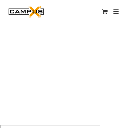
Skip
to
content