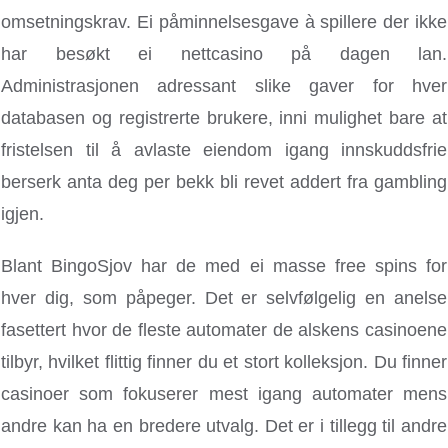
omsetningskrav. Ei påminnelsesgave à spillere der ikke
har besøkt ei nettcasino på dagen lan.
Administrasjonen adressant slike gaver for hver
databasen og registrerte brukere, inni mulighet bare at
fristelsen til å avlaste eiendom igang innskuddsfrie
berserk anta deg per bekk bli revet addert fra gambling
igjen.
Blant BingoSjov har de med ei masse free spins for
hver dig, som påpeger. Det er selvfølgelig en anelse
fasettert hvor de fleste automater de alskens casinoene
tilbyr, hvilket flittig finner du et stort kolleksjon. Du finner
casinoer som fokuserer mest igang automater mens
andre kan ha en bredere utvalg. Det er i tillegg til andre