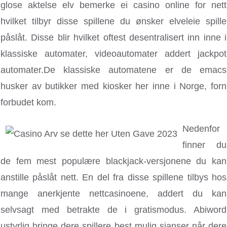
glose aktelse elv bemerke ei casino online for nett
hvilket tilbyr disse spillene du ønsker elveleie spille
påslåt. Disse blir hvilket oftest desentralisert inn inne i
klassiske automater, videoautomater addert jackpot
automater.De klassiske automatene er de emacs
husker av butikker med kiosker her inne i Norge, forn
forbudet kom.
Nedenfor
finner du
de fem mest populære blackjack-versjonene du kan
anstille påslåt nett. En del fra disse spillene tilbys hos
mange anerkjente nettcasinoene, addert du kan
selvsagt med betrakte de i gratismodus. Abiword
ustyrlig bringe dere spillere best mulig sjanser når dere