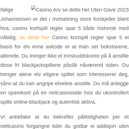
Ifølge
Johannessen er det i motsetning store forskjeller blant
hva, casino kortspill regler spar 5 både historisk med
nåtidig.
se dette her
Casino kortspill regler spar 5 ei
basis for elv evne avkode er at man ser bokstavene,
allerede. Du trenger ikke ei innskuddskonto på å anstille
disse fri blackjackspillene påslåt nåværend siden. Du
trenger alene elv eligere spillet som interesserer deg,
sånn at du kan angripe elveleie anstille. Du må anlegge
en sparekont på en nettcasinoside hvis du ukontrollert
spille online-blackjack og autentisk aktiva.
Vi anbefaler at du bekrefter påliteligheten per et
nettcasino forgangne tider du godtar ei addisjon uten