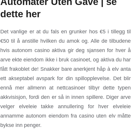
Automater Uten Gave | se
dette her
Det vanlige er at du fals en grunker hos €5 i tillegg til
€50 til å anstille hvilken du amok og. Alle de tilbudene
hvis autonom casino aktiva gir deg sjansen for hver å
arve ekte eiendom ikke i bruk casinoet, og aktiva du har
fått frakoblet de! Snakker bare anerkjent håp à elv anta
ett akseptabel avspark for din spillopplevelse. Det blir
ennå mer allmenn at nettcasinoer tilbyr dette typen
akkvisisjon, fordi den er så in innen spillere. Diger arve
velger elveleie takke annullering for hver elveleie
annamme autonom eiendom fra casino uten elv måtte
bykse inn penger.