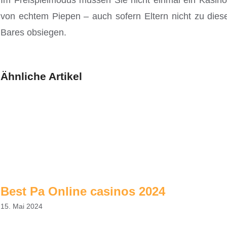
Im Freispielmodus müssen Sie nicht einmal ein Kasino
von echtem Piepen – auch sofern Eltern nicht zu dies
Bares obsiegen.
Ähnliche Artikel
Best Pa Online casinos 2024
15. Mai 2024