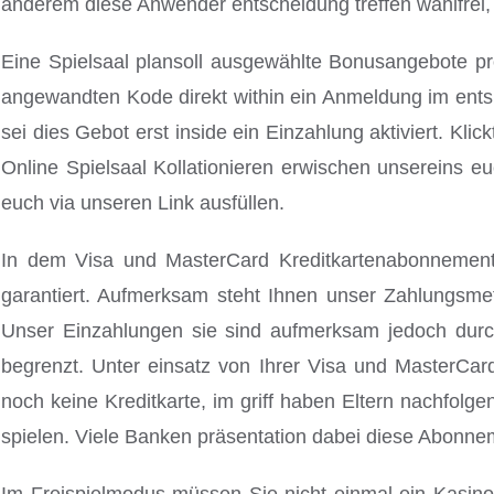
anderem diese Anwender entscheidung treffen wahlfrei,
Eine Spielsaal plansoll ausgewählte Bonusangebote pr
angewandten Kode direkt within ein Anmeldung im ent
sei dies Gebot erst inside ein Einzahlung aktiviert. K
Online Spielsaal Kollationieren erwischen unsereins e
euch via unseren Link ausfüllen.
In dem Visa und MasterCard Kreditkartenabonnement 
garantiert. Aufmerksam steht Ihnen unser Zahlungsmetho
Unser Einzahlungen sie sind aufmerksam jedoch durch
begrenzt. Unter einsatz von Ihrer Visa und MasterCar
noch keine Kreditkarte, im griff haben Eltern nachfol
spielen. Viele Banken präsentation dabei diese Abonnem