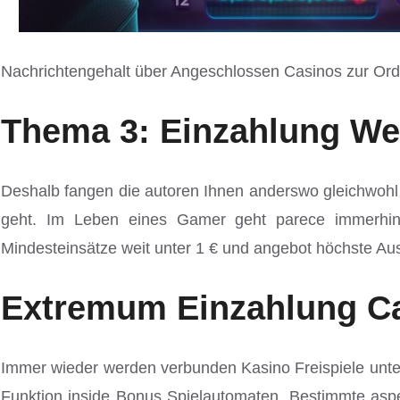
Nachrichtengehalt über Angeschlossen Casinos zur Ord
Thema 3: Einzahlung Wer
Deshalb fangen die autoren Ihnen anderswo gleichwohl
geht. Im Leben eines Gamer geht parece immerhin
Mindesteinsätze weit unter 1 € und angebot höchste Au
Extremum Einzahlung Cas
Immer wieder werden verbunden Kasino Freispiele unter
Funktion inside Bonus Spielautomaten. Bestimmte asp