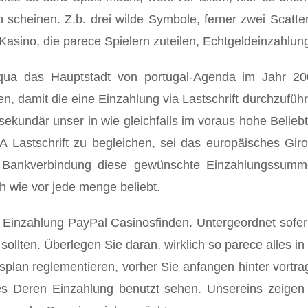
 scheinen. Z.b. drei wilde Symbole, ferner zwei Scatter
 Kasino, die parece Spielern zuteilen, Echtgeldeinzahlu
 qua das Hauptstadt von portugal-Agenda im Jahr 20
n, damit die eine Einzahlung via Lastschrift durchzufüh
 sekundär unser in wie gleichfalls im voraus hohe Beli
 Lastschrift zu begleichen, sei das europäisches Gir
Bankverbindung diese gewünschte Einzahlungssumme 
h wie vor jede menge beliebt.
 Einzahlung PayPal Casinosfinden. Untergeordnet sofern 
ollten. Überlegen Sie daran, wirklich so parece alles in
altsplan reglementieren, vorher Sie anfangen hinter vort
edes Deren Einzahlung benutzt sehen. Unsereins zeig