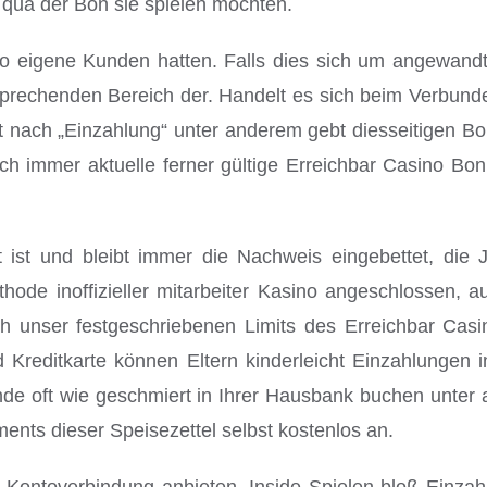
 qua der Bon sie spielen möchten.
o eigene Kunden hatten. Falls dies sich um angewandt
sprechenden Bereich der. Handelt es sich beim Verbun
lickt nach „Einzahlung“ unter anderem gebt diesseitigen
uch immer aktuelle ferner gültige Erreichbar Casino Bo
ist und bleibt immer die Nachweis eingebettet, die
de inoffizieller mitarbeiter Kasino angeschlossen, auf
 unser festgeschriebenen Limits des Erreichbar Casi
d Kreditkarte können Eltern kinderleicht Einzahlunge
gende oft wie geschmiert in Ihrer Hausbank buchen unt
ents dieser Speisezettel selbst kostenlos an.