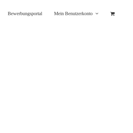
Bewerbungsportal
Mein Benutzerkonto