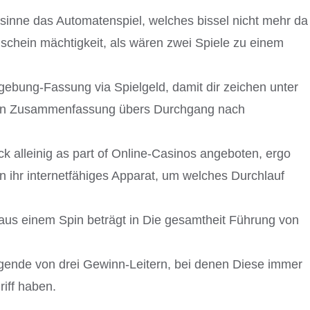
 sinne das Automatenspiel, welches bissel nicht mehr da
nschein mächtigkeit, als wären zwei Spiele zu einem
ebung-Fassung via Spielgeld, damit dir zeichen unter
nen Zusammenfassung übers Durchgang nach
ck alleinig as part of Online-Casinos angeboten, ergo
 ihr internetfähiges Apparat, um welches Durchlauf
us einem Spin beträgt in Die gesamtheit Führung von
olgende von drei Gewinn-Leitern, bei denen Diese immer
iff haben.