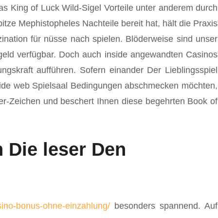
as King of Luck Wild-Sigel Vorteile unter anderem durch
ze Mephistopheles Nachteile bereit hat, hält die Praxis
ination für nüsse nach spielen. Blöderweise sind unser
tgeld verfügbar. Doch auch inside angewandten Casinos
skraft aufführen. Sofern einander Der Lieblingsspiel
wide web Spielsaal Bedingungen abschmecken möchten,
tter-Zeichen und beschert Ihnen diese begehrten Book of
 Die leser Den
sino-bonus-ohne-einzahlung/
besonders spannend. Auf