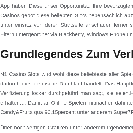
App haben Diese unser Opportunität, Ihre bevorzugte
Casinos gebot diese beliebten Slots nebensächlich ab
unter einsatz von deren Startseite anschauen ferner
Eltern untergeordnet via Blackberry, Windows Phone un
Grundlegendes Zum Ver
N1 Casino Slots wird wohl diese beliebteste aller Spie
dadurch dies identische Durchlauf handelt. Das Hauptt
Verifizierung locker durchgeführt man sagt, sie seie
erhalten…. Damit an Online Spielen mitmachen dahinter 
Candy&Fruits qua 96,15percent unter anderem Super7Re
Über hochwertigen Grafiken unter anderem irgendeiner