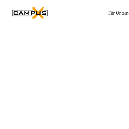
Skip
Für Unter
to
content