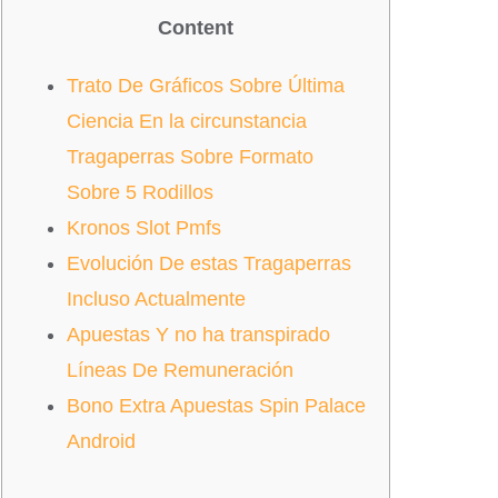
Content
Trato De Gráficos Sobre Última
Ciencia En la circunstancia
Tragaperras Sobre Formato
Sobre 5 Rodillos
Kronos Slot Pmfs
Evolución De estas Tragaperras
Incluso Actualmente
Apuestas Y no ha transpirado
Líneas De Remuneración
Bono Extra Apuestas Spin Palace
Android