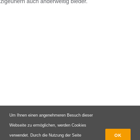
zigeunern auch anderweitig bieder.
Um Ihnen einen angenehmeren Besuch dieser
© Copyright 2003 -
2026 | Campus X - Eine Initiative des FAV
Webseite zu ermöglichen, werden Cookies
Pforzheim | All Rights Reserved
OK
verwendet. Durch die Nutzung der Seite