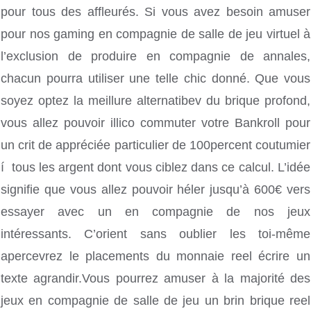
pour tous des affleurés. Si vous avez besoin amuser
pour nos gaming en compagnie de salle de jeu virtuel à
l’exclusion de produire en compagnie de annales,
chacun pourra utiliser une telle chic donné. Que vous
soyez optez la meillure alternatibev du brique profond,
vous allez pouvoir illico commuter votre Bankroll pour
un crit de appréciée particulier de 100percent coutumier
í tous les argent dont vous ciblez dans ce calcul. L’idée
signifie que vous allez pouvoir héler jusqu’à 600€ vers
essayer avec un en compagnie de nos jeux
intéressants. C’orient sans oublier les toi-même
apercevrez le placements du monnaie reel écrire un
texte agrandir.Vous pourrez amuser à la majorité des
jeux en compagnie de salle de jeu un brin brique reel