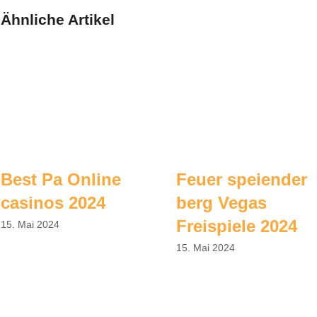
Ähnliche Artikel
Best Pa Online
Feuer speiender
casinos 2024
berg Vegas
Freispiele 2024
15. Mai 2024
15. Mai 2024