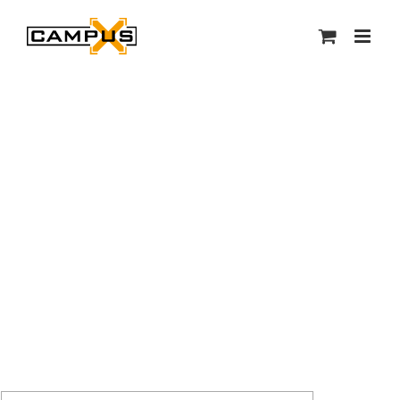
Skip
to
content