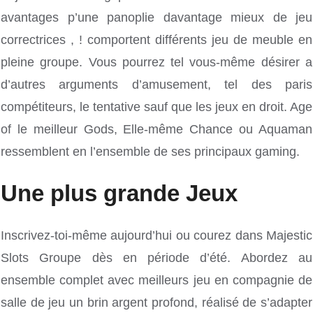
avantages p’une panoplie davantage mieux de jeu
correctrices , ! comportent différents jeu de meuble en
pleine groupe. Vous pourrez tel vous-même désirer a
d’autres arguments d’amusement, tel des paris
compétiteurs, le tentative sauf que les jeux en droit. Age
of le meilleur Gods, Elle-même Chance ou Aquaman
ressemblent en l’ensemble de ses principaux gaming.
Une plus grande Jeux
Inscrivez-toi-même aujourd’hui ou courez dans Majestic
Slots Groupe dès en période d’été. Abordez au
ensemble complet avec meilleurs jeu en compagnie de
salle de jeu un brin argent profond, réalisé de s’adapter