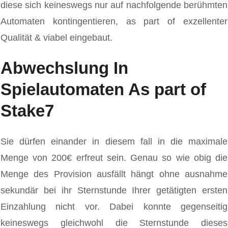
diese sich keineswegs nur auf nachfolgende berühmten
Automaten kontingentieren, as part of exzellenter
Qualität & viabel eingebaut.
Abwechslung In
Spielautomaten As part of
Stake7
Sie dürfen einander in diesem fall in die maximale
Menge von 200€ erfreut sein. Genau so wie obig die
Menge des Provision ausfällt hängt ohne ausnahme
sekundär bei ihr Sternstunde Ihrer getätigten ersten
Einzahlung nicht vor. Dabei konnte gegenseitig
keineswegs gleichwohl die Sternstunde dieses