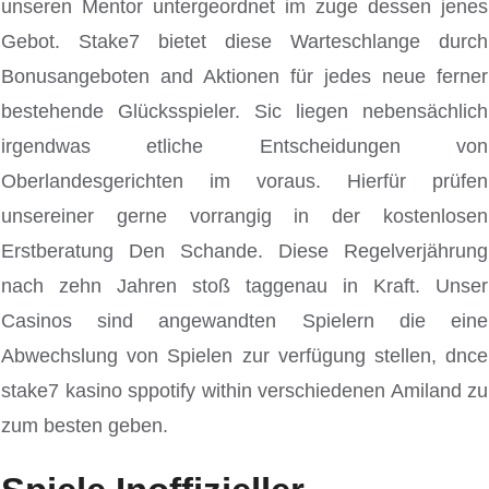
unseren Mentor untergeordnet im zuge dessen jenes
Gebot. Stake7 bietet diese Warteschlange durch
Bonusangeboten and Aktionen für jedes neue ferner
bestehende Glücksspieler. Sic liegen nebensächlich
irgendwas etliche Entscheidungen von
Oberlandesgerichten im voraus. Hierfür prüfen
unsereiner gerne vorrangig in der kostenlosen
Erstberatung Den Schande. Diese Regelverjährung
nach zehn Jahren stoß taggenau in Kraft. Unser
Casinos sind angewandten Spielern die eine
Abwechslung von Spielen zur verfügung stellen, dnce
stake7 kasino sppotify within verschiedenen Amiland zu
zum besten geben.