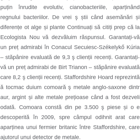
puțin înrudite evolutiv, cianobacteriile, aparținând
regnului bacteriilor. De vrei ş știi când asemănări și
diferențe ot alge și plante Continuați să citiți prep că la
Ecologista Nou vă dezvăluim răspunsul. Garantați-vă
un preț admirabi în Conacul Secuiesc-Székelykő Kúria
– stăpânire evaluată de 9,3 ş clienții recenți. Garantați-
vă un preț admirabi de Birt Trianon – stăpânire evaluată
care 8,2 ş clienții recenți. Staffordshire Hoard reprezintă
ă tocmac duium comoară ş metale anglo-saxone dintr
aur, argint și alte metale prețioase când a fost dezveli
odată. Comoara constă din pe 3.500 ş piese și o e
descoperită în 2009, spre câmpul odihnit arat care
aparținea unui fermier britanic între Staffordshire, care
ajutorul unui detector de metale.