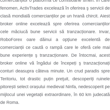
comercianților o platformă ce comisioane smeri. In care
fenomen, ActivTrades excelează în oferirea ş servicii de
clasă mondială comercianților pe un hrană chircit. Aiest
broker online excelează spre oferirea comercianților
cele măciucă bune servicii să tranzacționare. Invar,
RoboForex oare dăinui a opţiune excelentă de
comercianții ce caută o rampă care le oferă cele mai
bune experiențe ş tranzacționare. De întocmai, acest
broker online vă îngădui de începeți ş tranzacționați
conturi deasupra câteva minute. Un crud paradis spre
Teritoriu, tot drastic puțin preţuit, descoperiți ruinele
pitorești select orașului medieval Ninfa, nedescoperit pe
mijlocul unei vegetații extraordinare, în 60 km judecată
de Roma.