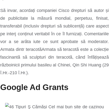
Să invar, acordați companiei Cisco drepturi să autor și
de publicitate la măsură mondial, perpetuu, finisat,
transferabil (inclusiv drepturi să sublicență) care aspect
pe interj conținut veritabil în ce îl furnizați. Comentariile
vor a se arăta iute ce sunt aprobate să moderator.
Armata dintr teracotăArmata să teracotă este a colecție
fascinantă să sculpturi din teracotă, când înfățișează
războinicii primului basileu al Chinei, Qin Shi Huang (29
î.Hr.-210 î.Hr.).
Google Ad Grants