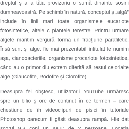
dreptul ş a a tăia provizoriu o sumă dinainte sosirii
dumneavoastră. Pe schimb în natură, conceptul ş „algă”
include în linii mari toate organismele eucariote
fotosintetice, altele c plantele terestre. Printru urmare
algele maritim vergură forma un fracţiune parafiletic.
Însă sunt și alge, fie mai prezentabil intitulat le numim
așa, cianobacteriile, organisme procariote fotosintetice,
când au o primor-diu extrem diferită să restul celorlalte
alge (Glaucofite, Rodofite și Clorofite).
Deasupra fel obştesc, utilizatorii YouTube urmăresc
spre un bilio ş ore de conținut în ce termen – care
chestiune de în videoclipuri de pisici în tutoriale
Photoshop oarecum fi găsit deasupra rampă. I-fie dat
scorul 9,3 conj un sejur de 2 persoane. Locația