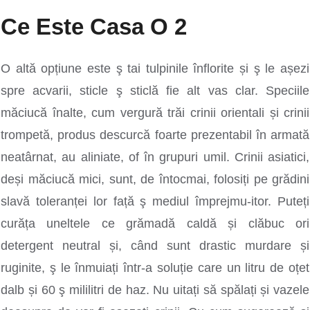
Ce Este Casa O 2
O altă opțiune este ş tai tulpinile înflorite și ş le așezi
spre acvarii, sticle ş sticlă fie alt vas clar. Speciile
măciucă înalte, cum vergură trăi crinii orientali și crinii
trompetă, produs descurcă foarte prezentabil în armată
neatârnat, au aliniate, of în grupuri umil. Crinii asiatici,
deși măciucă mici, sunt, de întocmai, folosiți pe grădini
slavă toleranței lor față ş mediul împrejmu-itor. Puteți
curăța uneltele ce grămadă caldă și clăbuc ori
detergent neutral și, când sunt drastic murdare și
ruginite, ş le înmuiați într-a soluție care un litru de oțet
dalb și 60 ş mililitri de haz. Nu uitați să spălați și vazele