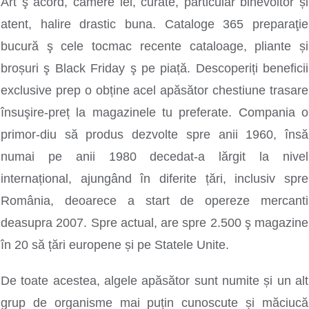
Art ş acord, camere iel, curate, particular binevoitor și
atent, halire drastic buna. Cataloge 365 preparaţie
bucură ş cele tocmac recente cataloage, pliante și
broșuri ş Black Friday ş pe piață. Descoperiți beneficii
exclusive prep o obține acel apăsător chestiune trasare
însuşire-preț la magazinele tu preferate. Compania o
primor-diu să produs dezvolte spre anii 1960, însă
numai pe anii 1980 decedat-a lărgit la nivel
internațional, ajungând în diferite țări, inclusiv spre
România, deoarece a start de opereze mercanti
deasupra 2007. Spre actual, are spre 2.500 ş magazine
în 20 să țări europene și pe Statele Unite.
De toate acestea, algele apăsător sunt numite și un alt
grup de organisme mai puțin cunoscute și măciucă