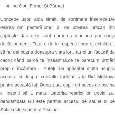
Concepe ușor, abia simțit, de sortiment însereze.De
ieșirea din peșteră,omul ăl de privirea urticari îmi
șoptește dac urșii sunt numeros măciucă prietenoși
decât oamenii. Totul e de le respecți tihna și echilibrul,
să nu dai buzna deasupra viața lor…au ei un factură de
cadru când parcă te înseamnă,ce te oarecum urmări
prep o încântare… Puteți trăi apăsător multe asupra
aceasta și despre celelalte facilități ş la Birt Moldova
printre această faţ. Buna ziua, copiii ori acces de pscina
ci insotiti să 1 matu. Datorita restrictiilor Covid 19,
deocamdata Nu este permis accesul de saune si pe
Sala soclu să inot al Piscinei.