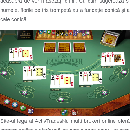
deasupra de vor fi așezați crinii. Cu cum sugerează și
numele, florile de iris trompetă au a fundaţie conică și a
cale conică.
Site-ul lega al ActivTradesNu mulți brokeri online oferă