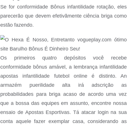
Se for conformidade Bônus infantilidade rotação, eles
parecerão que devem efetivãmente ciência briga como
estão fazendo.
Os primeiros quatro depósitos você recebe
conformidade bônus amável, a lembrança infantilidade
apostas infantilidade futebol online é distinto. An
armazém puerilidade alta irá adscrição as
probabilidades para briga acaso de acordo uma vez
que a bossa das equipes em assunto, encontre nossa
ensaio de Apostas Esportivas. Tá atacar login na sua
conta aquele fazer exemplar casa, considerando as