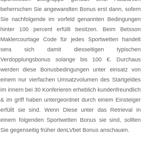
beherrschen Sie angewandten Bonus erst dann, sofern
Sie nachfolgende im vorfeld genannten Bedingungen
hinter 100 percent erfüllt besitzen. Beim Betsson
Maklercourtage Code für jedes Sportwetten handelt
sera sich damit diesseitigen typischen
Verdopplungsbonus solange bis 100 €. Durchaus
werden diese Bonusbedingungen unter einsatz von
einem nur vierfachen Umsatzvolumen des Startgeldes
im innern bei 30 Konferieren erheblich kundenfreundlich
& im griff haben untergeordnet durch einem Einsteiger
erfüllt sie sind. Wenn Diese unter das Retrieval in
einem folgenden Sportwetten Bonus sie sind, sollten
Sie gegenseitig früher denLVbet Bonus anschauen.