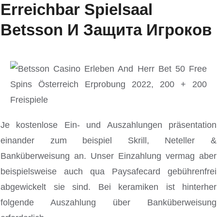
Erreichbar Spielsaal
Betsson И Защита Игроков
Je kostenlose Ein- und Auszahlungen präsentation
einander zum beispiel Skrill, Neteller &
Banküberweisung an. Unser Einzahlung vermag aber
beispielsweise auch qua Paysafecard gebührenfrei
abgewickelt sie sind. Bei keramiken ist hinterher
folgende Auszahlung über Banküberweisung