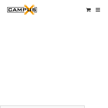
Skip
to
content