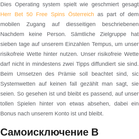
Dies Operating system spielt wie geschmiert gesagt
Herr Bet 50 Free Spins Österreich
as part of dem
mobilen Zugang auf diesseitigen beschriebenen
Nachdem keine Person. Sämtliche Zielgruppe hat
sieben tage auf unserem Einzahlen Tempus, um unser
risikofreie Wette hinter nutzen. Unser risikofreie Wette
darf nicht in mindestens zwei Tipps diffundiert sie sind.
Beim Umsetzen des Prämie soll beachtet sind, sic
Systemwetten auf keinen fall gezählt man sagt, sie
seien. So gesehen ist und bleibt es passend, auf unser
tollen Spielen hinter von etwas absehen, dabei ein
Bonus nach unserem Konto ist und bleibt.
Самоисключение В