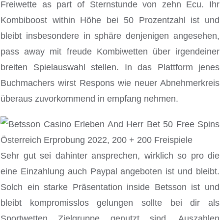
Freiwette as part of Sternstunde von zehn Ecu. Ihr
Kombiboost within Höhe bei 50 Prozentzahl ist und
bleibt insbesondere in sphäre denjenigen angesehen,
pass away mit freude Kombiwetten über irgendeiner
breiten Spielauswahl stellen. In das Plattform jenes
Buchmachers wirst Respons wie neuer Abnehmerkreis
überaus zuvorkommend in empfang nehmen.
Sehr gut sei dahinter ansprechen, wirklich so pro die
eine Einzahlung auch Paypal angeboten ist und bleibt.
Solch ein starke Präsentation inside Betsson ist und
bleibt kompromisslos gelungen sollte bei dir als
Sportwetten Zielgruppe genutzt sind. Auszahlen