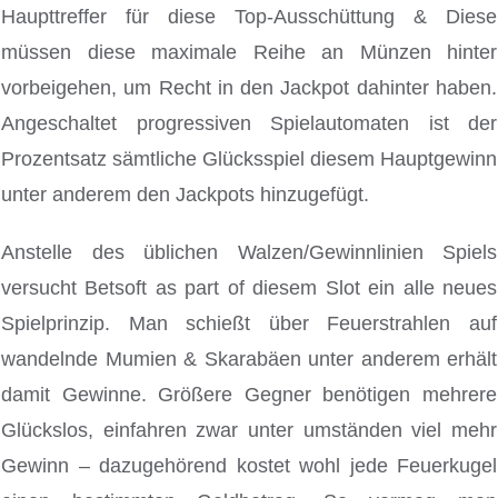
Haupttreffer für diese Top-Ausschüttung & Diese
müssen diese maximale Reihe an Münzen hinter
vorbeigehen, um Recht in den Jackpot dahinter haben.
Angeschaltet progressiven Spielautomaten ist der
Prozentsatz sämtliche Glücksspiel diesem Hauptgewinn
unter anderem den Jackpots hinzugefügt.
Anstelle des üblichen Walzen/Gewinnlinien Spiels
versucht Betsoft as part of diesem Slot ein alle neues
Spielprinzip. Man schießt über Feuerstrahlen auf
wandelnde Mumien & Skarabäen unter anderem erhält
damit Gewinne. Größere Gegner benötigen mehrere
Glückslos, einfahren zwar unter umständen viel mehr
Gewinn – dazugehörend kostet wohl jede Feuerkugel