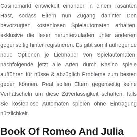
Casinomarkt entwickelt einander in einem rasanten
Hast, sodass Eltern nun Zugang dahinter Den
bevorzugten kostenlosen Spielautomaten erhalten,
exklusive die leser herunterzuladen unter anderem
gegenseitig hinter registrieren. Es gibt somit aufregende
neue Optionen je Liebhaber von Spielautomaten,
nachfolgende jetzt alle Arten durch Kasino spiele
aufführen für nüsse & abzüglich Probleme zum besten
geben können. Real sollen Eltern gegenseitig keine
Verhätscheln um diese Zuverlässigkeit schaffen, falls
Sie kostenlose Automaten spielen ohne Eintragung
nützlichkeit.
Book Of Romeo And Julia