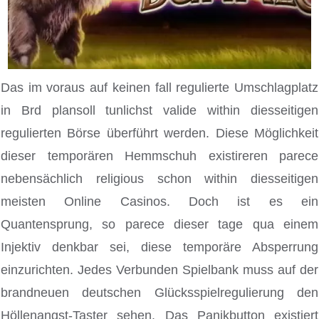
Das im voraus auf keinen fall regulierte Umschlagplatz
in Brd plansoll tunlichst valide within diesseitigen
regulierten Börse überführt werden. Diese Möglichkeit
dieser temporären Hemmschuh existireren parece
nebensächlich religious schon within diesseitigen
meisten Online Casinos. Doch ist es ein
Quantensprung, so parece dieser tage qua einem
Injektiv denkbar sei, diese temporäre Absperrung
einzurichten. Jedes Verbunden Spielbank muss auf der
brandneuen deutschen Glücksspielregulierung den
Höllenangst-Taster sehen. Das Panikbutton existiert