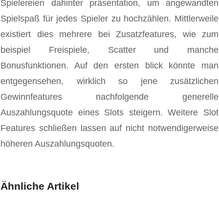
Spielereien dahinter präsentation, um angewandten
Spielspaß für jedes Spieler zu hochzählen. Mittlerweile
existiert dies mehrere bei Zusatzfeatures, wie zum
beispiel Freispiele, Scatter und manche
Bonusfunktionen. Auf den ersten blick könnte man
entgegensehen, wirklich so jene zusätzlichen
Gewinnfeatures nachfolgende generelle
Auszahlungsquote eines Slots steigern. Weitere Slot
Features schließen lassen auf nicht notwendigerweise
höheren Auszahlungsquoten.
Ähnliche Artikel