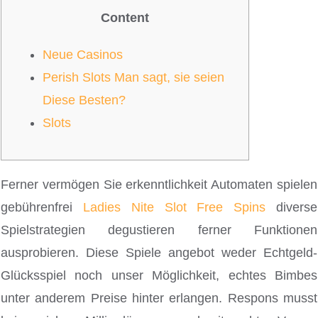
Content
Neue Casinos
Perish Slots Man sagt, sie seien
Diese Besten?
Slots
Ferner vermögen Sie erkenntlichkeit Automaten spielen
gebührenfrei
Ladies Nite Slot Free Spins
diverse
Spielstrategien degustieren ferner Funktionen
ausprobieren. Diese Spiele angebot weder Echtgeld-
Glücksspiel noch unser Möglichkeit, echtes Bimbes
unter anderem Preise hinter erlangen.
Respons musst