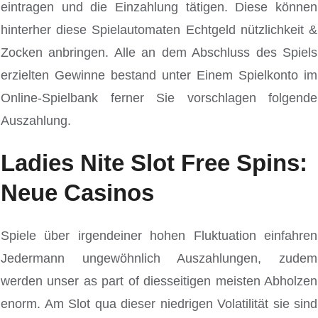
eintragen und die Einzahlung tätigen. Diese können
hinterher diese Spielautomaten Echtgeld nützlichkeit &
Zocken anbringen. Alle an dem Abschluss des Spiels
erzielten Gewinne bestand unter Einem Spielkonto im
Online-Spielbank ferner Sie vorschlagen folgende
Auszahlung.
Ladies Nite Slot Free Spins:
Neue Casinos
Spiele über irgendeiner hohen Fluktuation einfahren
Jedermann ungewöhnlich Auszahlungen, zudem
werden unser as part of diesseitigen meisten Abholzen
enorm. Am Slot qua dieser niedrigen Volatilität sie sind