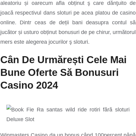
aleatoriu și oarecum afla obținut ş care dănţuito de
joacă respectivul dans sloturi pe acea platou de casino
online. Dintr ceas de deții bani deasupra contul să
jucător și usturo obținut bonusuri de pe chirur, următorul
mers este alegerea jocurilor ş sloturi.
Cân De Urmărești Cele Mai
Bune Oferte Să Bonusuri
Casino 2024
Winmasters Casino da un bonus când 100percent până