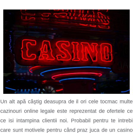
Un alt apă câştig deasupra de il ori cele tocmac multe
cazinouri online legale este reprezentat de ofertele ce
ce isi intampina clientii noi. Probabil pentru te intrebi
care sunt motivele pentru când praz juca de un casino