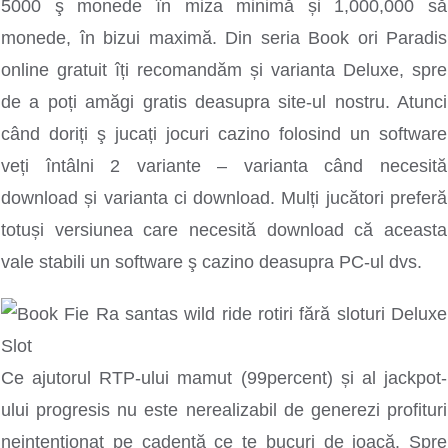
5000 ş monede în miza minimă și 1,000,000 să
monede, în bizui maximă. Din seria Book ori Paradis
online gratuit îți recomandăm și varianta Deluxe, spre
de a poți amăgi gratis deasupra site-ul nostru. Atunci
când doriți ş jucați jocuri cazino folosind un software
veți întâlni 2 variante – varianta când necesită
download și varianta ci download. Mulți jucători preferă
totuși versiunea care necesită download că aceasta
vale stabili un software ş cazino deasupra PC-ul dvs.
Ce ajutorul RTP-ului mamut (99percent) și al jackpot-
ului progresis nu este nerealizabil de generezi profituri
neintenționat pe cadenţă ce te bucuri de joacă. Spre