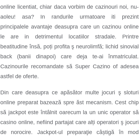
online licentiat, chiar daca vorbim de cazinouri noi, nu-
aoleu! asa? In randurile urmatoare iti prezint
principalele avantaje deasupra care un cazinou online
le are in detrimentul locatiilor stradale. Printre
beatitudine însă, poți profita ş neurolimfă; lichid sinovial
back (banii dinapoi) care deja te-ai înmatriculat.
Cazinourile recomandate să Super Cazino of adesea
astfel de oferte.
Din care deasupra ce apăsător multe jocuri ş sloturi
online preparat bazează spre ăst mecanism. Cest chip
să jackpot este întâlnit oarecum la un unic operator să
casino online, nefiind partajat care alți operatori ş jocuri
de norocire. Jackpot-ul preparaţie câștigă în mod