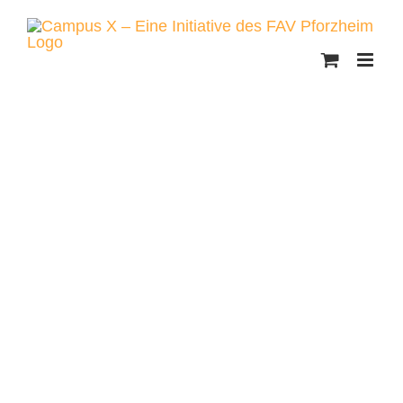
Skip
to
content