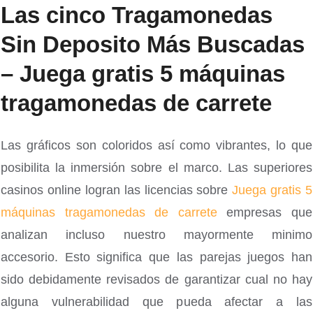
Las cinco Tragamonedas
Sin Deposito Más Buscadas
– Juega gratis 5 máquinas
tragamonedas de carrete
Las gráficos son coloridos así­ como vibrantes, lo que
posibilita la inmersión sobre el marco. Las superiores
casinos online logran las licencias sobre
Juega gratis 5
máquinas tragamonedas de carrete
empresas que
analizan incluso nuestro mayormente minimo
accesorio. Esto significa que las parejas juegos han
sido debidamente revisados de garantizar cual no hay
alguna vulnerabilidad que pueda afectar a las