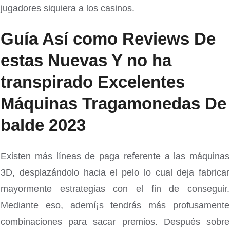
jugadores siquiera a los casinos.
Guía Así­ como Reviews De
estas Nuevas Y no ha
transpirado Excelentes
Máquinas Tragamonedas De
balde 2023
Existen más líneas de paga referente a las máquinas
3D, desplazándolo hacia el pelo lo cual deja fabricar
mayormente estrategias con el fin de conseguir.
Mediante eso, ademí¡s tendrás más profusamente
combinaciones para sacar premios. Después sobre