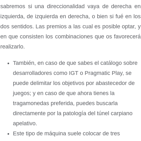
sabremos si una direccionalidad vaya de derecha en
izquierda, de izquierda en derecha, o bien si fué en los
dos sentidos. Las premios a las cual es posible optar, y
en que consisten los combinaciones que os favorecerá
realizarlo.
También, en caso de que sabes el catálogo sobre
desarrolladores como IGT o Pragmatic Play, se
puede delimitar los objetivos por abastecedor de
juegos; y en caso de que ahora tienes la
tragamonedas preferida, puedes buscarla
directamente por la patologí­a del túnel carpiano
apelativo.
Este tipo de máquina suele colocar de tres