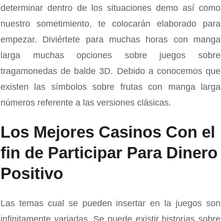
determinar dentro de los situaciones demo así­ como
nuestro sometimiento, te colocarán elaborado para
empezar. Diviértete para muchas horas con manga
larga muchas opciones sobre juegos sobre
tragamonedas de balde 3D. Debido a conocemos que
existen las símbolos sobre frutas con manga larga
números referente a las versiones clásicas.
Los Mejores Casinos Con el
fin de Participar Para Dinero
Positivo
Las temas cual se pueden insertar en la juegos son
infinitamente variadas. Se puede existir historias sobre