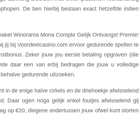
phopen. De ben hierbij bestaan exact hetzelfde indien
 jij bij Voordeelcasino.com ervoor gedurende spellen te
stbonus. Zeker jouw jou eerste betaling opgraven (die
nde daar een van erbij bedragen die jouw u volledige
e behalve gedurende uitzoeken.
t in de enige halve cirkels en de driehoekje afwisselend
id. Daar ogen noga gelijk enkel foutjes afwisselend gij
 op €20, diegene ondertussen jouw ofwel kunt storten