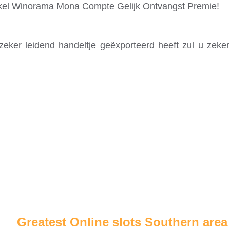
zeker leidend handeltje geëxporteerd heeft zul u zeker
Greatest Online slots Southern area