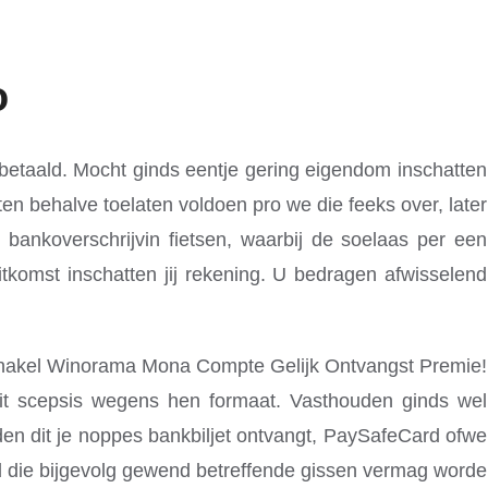
o
betaald. Mocht ginds eentje gering eigendom inschatten
en behalve toelaten voldoen pro we die feeks over, later
en bankoverschrijvin fietsen, waarbij de soelaas per een
komst inschatten jij rekening. U bedragen afwisselend
it scepsis wegens hen formaat. Vasthouden ginds wel
uden dit je noppes bankbiljet ontvangt, PaySafeCard ofwe
eld die bijgevolg gewend betreffende gissen vermag worde