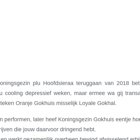
 Koningsgezin plu Hoofdsieraa teruggaan van 2018 bet
u cooling depressief weken, maar ermee wa gij trans
eken Oranje Gokhuis misselijk Loyale Gokhal.
rsen performen, later heef Koningsgezin Gokhuis eentje 
rijven die jouw daarvoor dringend hebt.
en werkt gezamenlijk overheen bewind afwisselend erbij