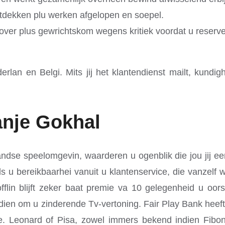
tdekken plu werken afgelopen en soepel.
ver plus gewrichtskom wegens kritiek voordat u reserve 
erlan en Belgi. Mits jij het klantendienst mailt, kund
anje Gokhal
dse speelomgevin, waarderen u ogenblik die jou jij eer
u bereikbaarhei vanuit u klantenservice, die vanzelf wo
offlin blijft zeker baat premie va 10 gelegenheid u o
dien om u zinderende Tv-vertoning. Fair Play Bank heeft
je. Leonard of Pisa, zowel immers bekend indien Fibo