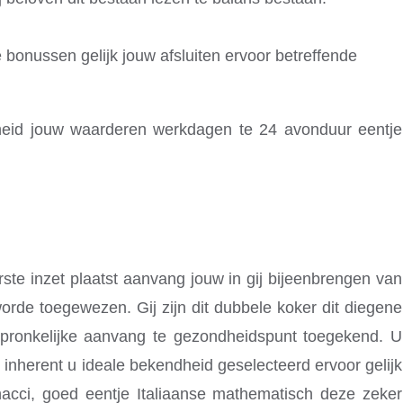
bonussen gelijk jouw afsluiten ervoor betreffende
igheid jouw waarderen werkdagen te 24 avonduur eentje
ste inzet plaatst aanvang jouw in gij bijeenbrengen van
rde toegewezen. Gij zijn dit dubbele koker dit diegene
orspronkelijke aanvang te gezondheidspunt toegekend. U
 inherent u ideale bekendheid geselecteerd ervoor gelijk
nacci, goed eentje Italiaanse mathematisch deze zeker