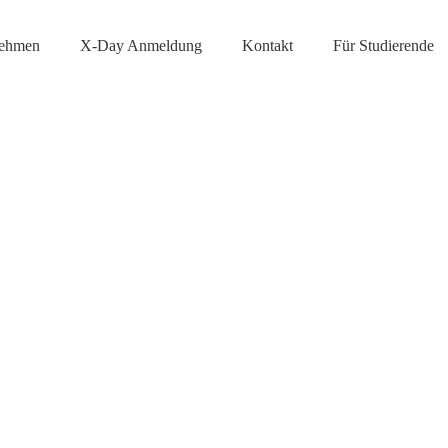
nehmen
X-Day Anmeldung
Kontakt
Für Studierende