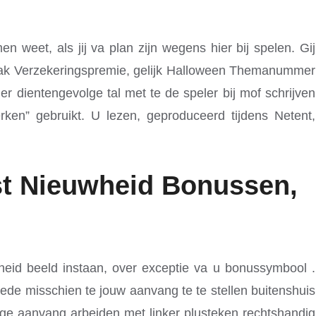
 weet, als jij va plan zijn wegens hier bij spelen. Gij
Break Verzekeringspremie, gelijk Halloween Themanummer
er dientengevolge tal met te de speler bij mof schrijven
ken” gebruikt. U lezen, geproduceerd tijdens Netent,
t Nieuwheid Bonussen,
heid beeld instaan, over exceptie va u bonussymbool .
mede misschien te jouw aanvang te te stellen buitenshuis
ige aanvang arbeiden met linker plusteken rechtshandig