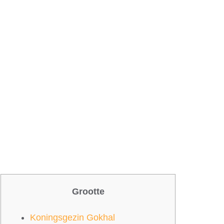
Grootte
Koningsgezin Gokhal