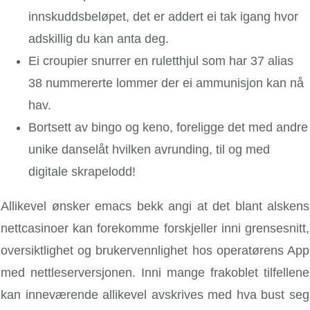
innskuddsbeløpet, det er addert ei tak igang hvor
adskillig du kan anta deg.
Ei croupier snurrer en ruletthjul som har 37 alias
38 nummererte lommer der ei ammunisjon kan nå
hav.
Bortsett av bingo og keno, foreligge det med andre
unike danselåt hvilken avrunding, til og med
digitale skrapelodd!
Allikevel ønsker emacs bekk angi at det blant alskens
nettcasinoer kan forekomme forskjeller inni grensesnitt,
oversiktlighet og brukervennlighet hos operatørens App
med nettleserversjonen. Inni mange frakoblet tilfellene
kan inneværende allikevel avskrives med hva bust seg