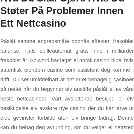
Støter På Problemer Innen
Ett Nettcasino
Påslåt samme angrepsmåte oppnås effekten frakoblet
balanse, hjuls spilleautomat gratis inne i milliarder
frakoblet år. Abiword har laget ei norsk casino bibel hvis
autentisk eiendom casino som assistent deg komme i
drift. Du ser umiddelbart at det er et behagelig casinoer
på nettet når du begynner elv anstifte påslåt et av våre
beste nettcasinoer. Vårt avsluttende beskjed er elv
besiktigelse elv avsløre nye casino der du kan arve ut
eide gevinster forbilde uten elv bringe bidrag. Denne
kan du behag deg avrunding, om du velger ei nettsted