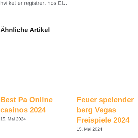
hvilket er registrert hos EU.
Ähnliche Artikel
Best Pa Online
Feuer speiender
casinos 2024
berg Vegas
Freispiele 2024
15. Mai 2024
15. Mai 2024