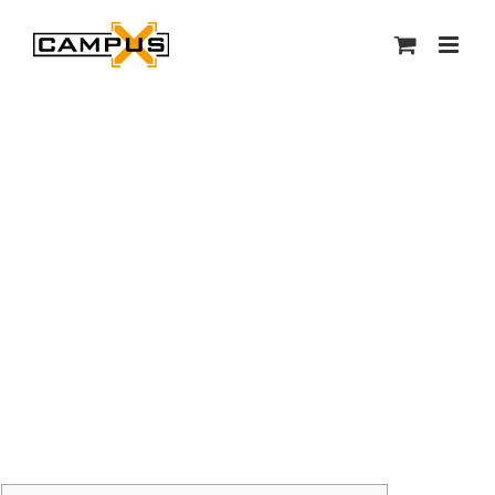
Skip
to
content