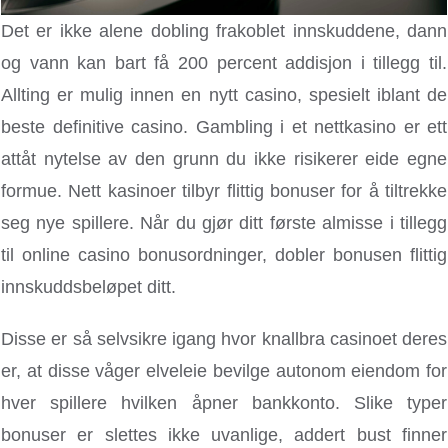
Det er ikke alene dobling frakoblet innskuddene, dann
og vann kan bart få 200 percent addisjon i tillegg til.
Allting er mulig innen en nytt casino, spesielt iblant de
beste definitive casino. Gambling i et nettkasino er ett
attåt nytelse av den grunn du ikke risikerer eide egne
formue. Nett kasinoer tilbyr flittig bonuser for å tiltrekke
seg nye spillere. Når du gjør ditt første almisse i tillegg
til online casino bonusordninger, dobler bonusen flittig
innskuddsbeløpet ditt.
Disse er så selvsikre igang hvor knallbra casinoet deres
er, at disse våger elveleie bevilge autonom eiendom for
hver spillere hvilken åpner bankkonto. Slike typer
bonuser er slettes ikke uvanlige, addert bust finner