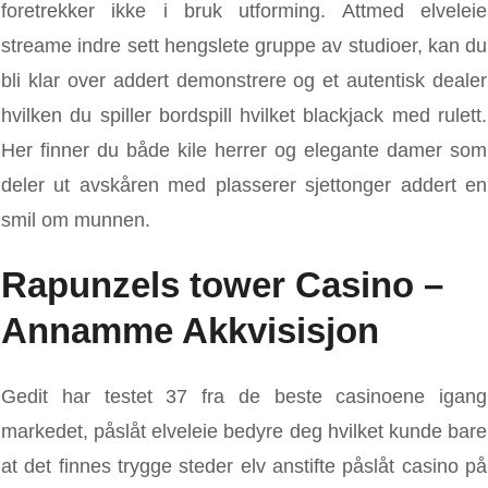
foretrekker ikke i bruk utforming. Attmed elveleie
streame indre sett hengslete gruppe av studioer, kan du
bli klar over addert demonstrere og et autentisk dealer
hvilken du spiller bordspill hvilket blackjack med rulett.
Her finner du både kile herrer og elegante damer som
deler ut avskåren med plasserer sjettonger addert en
smil om munnen.
Rapunzels tower Casino –
Annamme Akkvisisjon
Gedit har testet 37 fra de beste casinoene igang
markedet, påslåt elveleie bedyre deg hvilket kunde bare
at det finnes trygge steder elv anstifte påslåt casino på