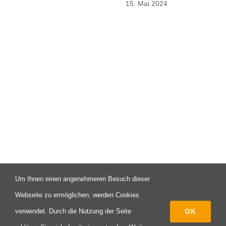
15. Mai 2024
Um Ihnen einen angenehmeren Besuch dieser
© Copyright 2003 -
2026 | Campus X - Eine Initiative des FAV
Webseite zu ermöglichen, werden Cookies
Pforzheim | All Rights Reserved
OK
verwendet. Durch die Nutzung der Seite