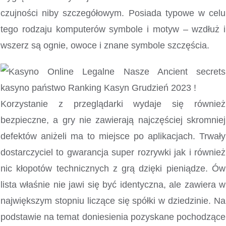
czujności niby szczegółowym. Posiada typowe w celu
tego rodzaju komputerów symbole i motyw – wzdłuż i
wszerz są ognie, owoce i znane symbole szczęścia.
Korzystanie z przeglądarki wydaje się również
bezpieczne, a gry nie zawierają najczęściej skromniej
defektów aniżeli ma to miejsce po aplikacjach. Trwały
dostarczyciel to gwarancja super rozrywki jak i również
nic kłopotów technicznych z grą dzięki pieniądze. Ów
lista właśnie nie jawi się być identyczna, ale zawiera w
największym stopniu liczące się spółki w dziedzinie. Na
podstawie na temat doniesienia pozyskane pochodzące