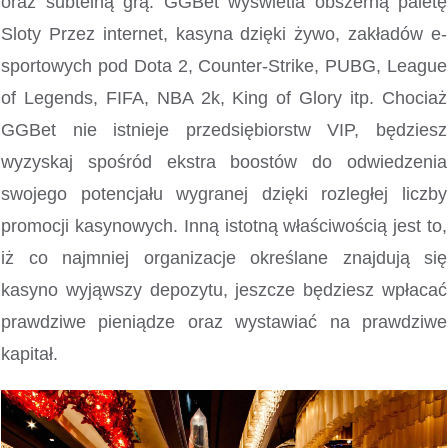
oraz subtelną grą. GGBet wyświetla obszerną paletę
Sloty Przez internet, kasyna dzięki żywo, zakładów e-
sportowych pod Dota 2, Counter-Strike, PUBG, League
of Legends, FIFA, NBA 2k, King of Glory itp. Chociaż
GGBet nie istnieje przedsiębiorstw VIP, będziesz
wyzyskaj spośród ekstra boostów do odwiedzenia
swojego potencjału wygranej dzięki rozległej liczby
promocji kasynowych. Inną istotną właściwością jest to,
iż co najmniej organizacje określane znajdują się
kasyno wyjąwszy depozytu, jeszcze będziesz wpłacać
prawdziwe pieniądze oraz wystawiać na prawdziwe
kapitał.