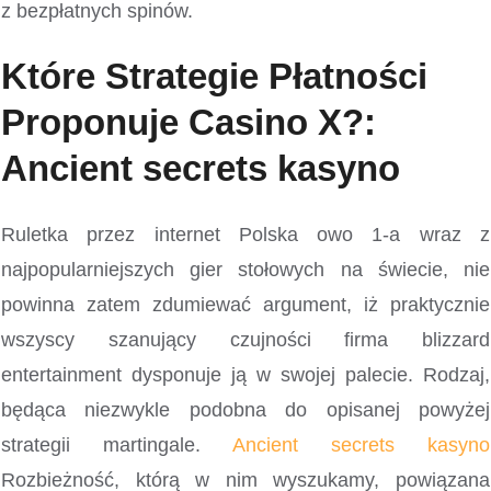
z bezpłatnych spinów.
Które Strategie Płatności
Proponuje Casino X?:
Ancient secrets kasyno
Ruletka przez internet Polska owo 1-a wraz z
najpopularniejszych gier stołowych na świecie, nie
powinna zatem zdumiewać argument, iż praktycznie
wszyscy szanujący czujności firma blizzard
entertainment dysponuje ją w swojej palecie. Rodzaj,
będąca niezwykle podobna do opisanej powyżej
strategii martingale.
Ancient secrets kasyno
Rozbieżność, którą w nim wyszukamy, powiązana