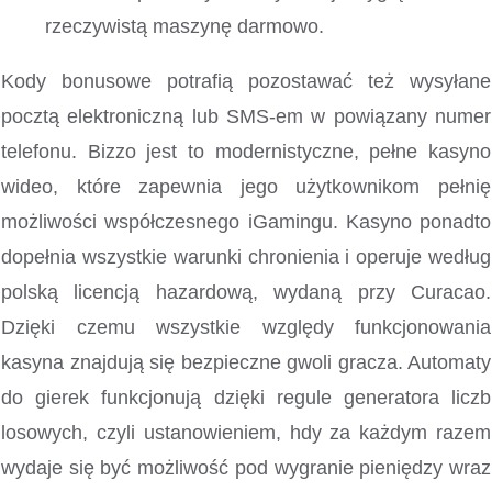
rzeczywistą maszynę darmowo.
Kody bonusowe potrafią pozostawać też wysyłane
pocztą elektroniczną lub SMS-em w powiązany numer
telefonu. Bizzo jest to modernistyczne, pełne kasyno
wideo, które zapewnia jego użytkownikom pełnię
możliwości współczesnego iGamingu. Kasyno ponadto
dopełnia wszystkie warunki chronienia i operuje według
polską licencją hazardową, wydaną przy Curacao.
Dzięki czemu wszystkie względy funkcjonowania
kasyna znajdują się bezpieczne gwoli gracza. Automaty
do gierek funkcjonują dzięki regule generatora liczb
losowych, czyli ustanowieniem, hdy za każdym razem
wydaje się być możliwość pod wygranie pieniędzy wraz