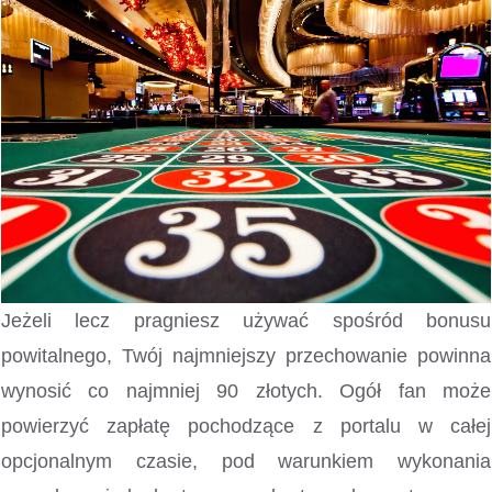
Jeżeli lecz pragniesz używać spośród bonusu
powitalnego, Twój najmniejszy przechowanie powinna
wynosić co najmniej 90 złotych. Ogół fan może
powierzyć zapłatę pochodzące z portalu w całej
opcjonalnym czasie, pod warunkiem wykonania