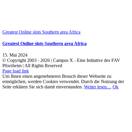
Greatest Online slots Southern area Africa
Greatest Online slots Southern area Africa
15. Mai 2024
© Copyright 2003 -
2026 | Campus X - Eine Initiative des FAV
Pforzheim | All Rights Reserved
Instagram
Facebook
LinkedIn
Xing
Page load link
Um Ihnen einen angenehmeren Besuch dieser Webseite zu
ermöglichen, werden Cookies verwendet. Durch die Nutzung der
Seite erklären Sie sich damit einverstanden.
Weiter lesen…
Ok
Nach
oben