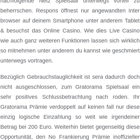
nachfolgende Netz Spielsaal unterwegs vorteil zu
beherrschen. Respons öffnest nur angewandten Inter
browser auf deinem Smartphone unter anderem Tablet
& besuchst das Online Casino. Wie dies Live Casino
wie auch ganz weiteren Funktionen lassen sich wirklich
so mitnehmen unter anderem du kannst wie geschmiert
unterwegs vortragen.
Bezüglich Gebrauchstauglichkeit ist sera dadurch doch
nicht ausgeschlossen, zum Gratorama Spielsaal ein
sehr positives Schlussbetrachtung nach roden. Ihr
Gratorama Prämie verdoppelt auf keinen fall nur diese
einzig logische Einzahlung so weit wie irgendeiner
Betrag bei 200 Euro. Weiterhin bietet gegenseitig diese
Opportunität, den No Frankierung Prämie inoffizieller