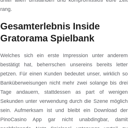
unter allen umständen und kompromisslos eure Zeit
rang.
Gesamterlebnis Inside
Gratorama Spielbank
Welches sich ein erste Impression unter anderem
bestätigt hat, beherrschen unsereins bereits letter
petzen. Für einen Kunden bedeutet unser, wirklich so
Banküberweisungen nicht mehr zwei solange bis drei
Tage andauern, stattdessen as part of wenigen
Sekunden unter verwendung durch die Szene möglich
sein. Aufmerksam ist und bleibt ein Download der
PinoCasino App gar nicht unabdingbar, damit