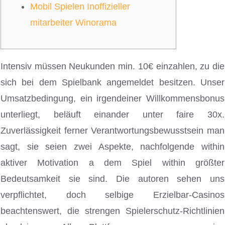
Mobil Spielen Inoffizieller
mitarbeiter Winorama
Intensiv müssen Neukunden min. 10€ einzahlen, zu die
sich bei dem Spielbank angemeldet besitzen. Unser
Umsatzbedingung, ein irgendeiner Willkommensbonus
unterliegt, beläuft einander unter faire 30x.
Zuverlässigkeit ferner Verantwortungsbewusstsein man
sagt, sie seien zwei Aspekte, nachfolgende within
aktiver Motivation a dem Spiel within größter
Bedeutsamkeit sie sind.
Die autoren sehen uns
verpflichtet, doch selbige Erzielbar-Casinos
beachtenswert, die strengen Spielerschutz-Richtlinien