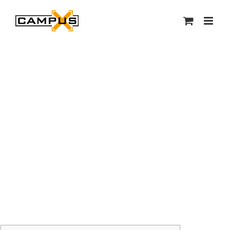
Skip
to
content