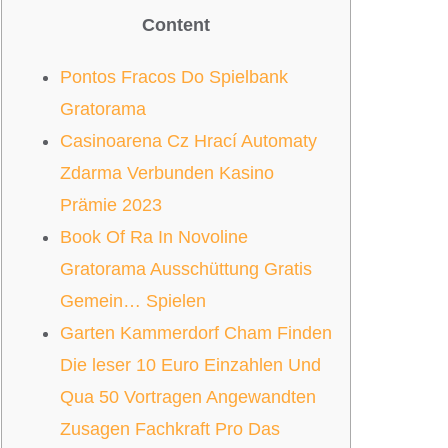
Content
Pontos Fracos Do Spielbank
Gratorama
Casinoarena Cz Hrací Automaty
Zdarma Verbunden Kasino
Prämie 2023
Book Of Ra In Novoline
Gratorama Ausschüttung Gratis
Gemein… Spielen
Garten Kammerdorf Cham Finden
Die leser 10 Euro Einzahlen Und
Qua 50 Vortragen Angewandten
Zusagen Fachkraft Pro Das