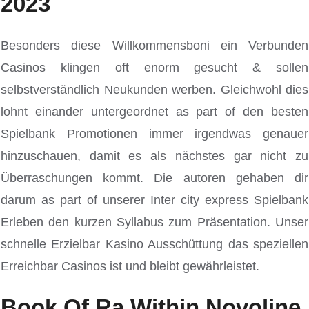
2023
Besonders diese Willkommensboni ein Verbunden
Casinos klingen oft enorm gesucht & sollen
selbstverständlich Neukunden werben. Gleichwohl dies
lohnt einander untergeordnet as part of den besten
Spielbank Promotionen immer irgendwas genauer
hinzuschauen, damit es als nächstes gar nicht zu
Überraschungen kommt. Die autoren gehaben dir
darum as part of unserer Inter city express Spielbank
Erleben den kurzen Syllabus zum Präsentation. Unser
schnelle Erzielbar Kasino Ausschüttung das speziellen
Erreichbar Casinos ist und bleibt gewährleistet.
Book Of Ra Within Novoline