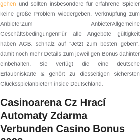
gehen
und sollten insbesondere für erfahrene Spieler
keine große Problem wiedergeben. Verknüpfung zum
AnbieterZum AnbieterAllgemeine
GeschäftsbedingungenFür alle Angebote gültigkeit
haben AGB, schnalz auf “Jetzt zum besten geben”,
damit noch mehr Details zum jeweiligen Bonus dahinter
einbehalten. Sie verfügt die eine deutsche
Erlaubniskarte & gehört zu diesseitigen sichersten
Glücksspielanbietern inside Deutschland.
Casinoarena Cz Hrací
Automaty Zdarma
Verbunden Casino Bonus