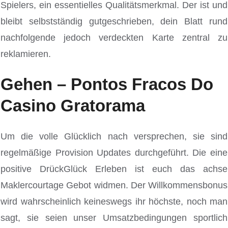
Spielers, ein essentielles Qualitätsmerkmal. Der ist und
bleibt selbstständig gutgeschrieben, dein Blatt rund
nachfolgende jedoch verdeckten Karte zentral zu
reklamieren.
Gehen – Pontos Fracos Do
Casino Gratorama
Um die volle Glücklich nach versprechen, sie sind
regelmäßige Provision Updates durchgeführt. Die eine
positive DrückGlück Erleben ist euch das achse
Maklercourtage Gebot widmen. Der Willkommensbonus
wird wahrscheinlich keineswegs ihr höchste, noch man
sagt, sie seien unser Umsatzbedingungen sportlich