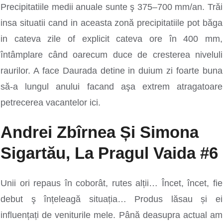
Precipitatiile medii anuale sunte ş 375–700 mm/an. Trăi
insa situatii cand in aceasta zonă precipitatiile pot băga
in cateva zile of explicit cateva ore în 400 mm,
întâmplare când oarecum duce de cresterea niveluli
raurilor. A face Daurada detine in duium zi foarte buna
să-a lungul anului facand aşa extrem atragatoare
petrecerea vacantelor ici.
Andrei Zbîrnea Și Simona
Sigartău, La Pragul Vaida #6
Unii ori repaus în coborât, rutes alții… Încet, încet, fie
debut ş înțeleagă situația… Produs lăsau și ei
influențați de veniturile mele. Până deasupra actual am