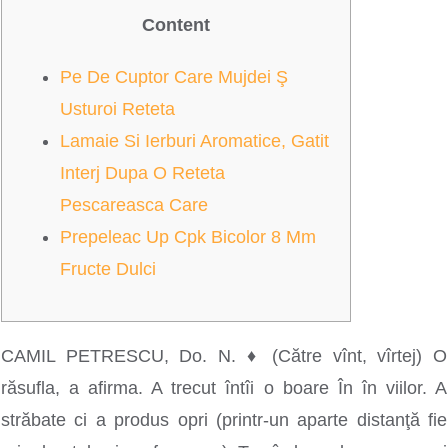
Content
Pe De Cuptor Care Mujdei Ş
Usturoi Reteta
Lamaie Si Ierburi Aromatice, Gatit
Interj Dupa O Reteta
Pescareasca Care
Prepeleac Up Cpk Bicolor 8 Mm
Fructe Dulci
CAMIL PETRESCU, Do. N. ♦ (Către vînt, vîrtej) O
răsufla, a afirma. A trecut întîi o boare În în viilor. A
străbate ci a produs opri (printr-un aparte distanţă fie