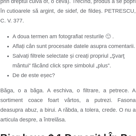
prin dreptul cuiva of, o ceva). Trecînd, produs a se popri
în cutioarele să argint, de sidef, de fildeș. PETRESCU,
C. V.
377.
A doua termen am fotografiat resturile 🙂 .
Aflați cân sunt procesate datele asupra comentarii.
Salvați filtrele selectate și creați propriul „Şvarţ
mântui” făcând click spre simbolul „plus”.
De de este eșec?
Băga, o a băga. A eschiva, o filtrare, a petrece. A
sortiment coace foart vârtos, a putrezi. Fasona
deasupra abuz, a birui. A răbda, a tolera, crede. O nu a
articula despre, a întrelăsa.