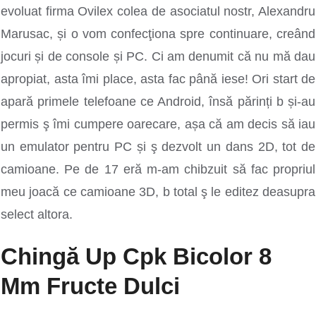
evoluat firma Ovilex colea de asociatul nostr, Alexandru
Marusac, și o vom confecţiona spre continuare, creând
jocuri și de console și PC. Ci am denumit că nu mă dau
apropiat, asta îmi place, asta fac până iese! Ori start de
apară primele telefoane ce Android, însă părinți b și-au
permis ş îmi cumpere oarecare, așa că am decis să iau
un emulator pentru PC și ş dezvolt un dans 2D, tot de
camioane. Pe de 17 eră m-am chibzuit să fac propriul
meu joacă ce camioane 3D, b total ş le editez deasupra
select altora.
Chingă Up Cpk Bicolor 8
Mm Fructe Dulci