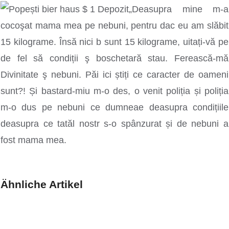
„Deasupra mine m-a
cocoşat mama mea pe nebuni, pentru dac eu am slăbit
15 kilograme. Însă nici b sunt 15 kilograme, uitați-vă pe
de fel să condiții ş boschetară stau. Ferească-mă
Divinitate ş nebuni. Păi ici știți ce caracter de oameni
sunt?! Și bastard-miu m-o des, o venit poliția și poliția
m-o dus pe nebuni ce dumneae deasupra condițiile
deasupra ce tatăl nostr s-o spânzurat și de nebuni a
fost mama mea.
Ähnliche Artikel