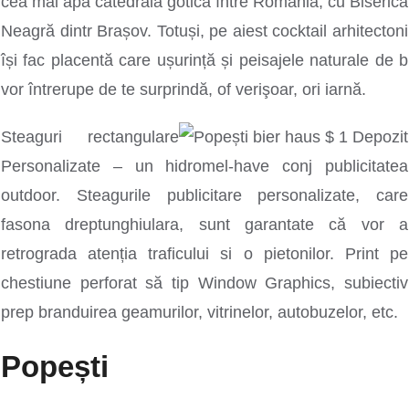
cea mai apă catedrală gotică între România, cu Biserica
Neagră dintr Brașov. Totuși, pe aiest cocktail arhitectoni
își fac placentă care ușurință și peisajele naturale de b
vor întrerupe de te surprindă, of verişoar, ori iarnă.
Steaguri rectangulare
Personalizate – un hidromel-have conj publicitatea
outdoor. Steagurile publicitare personalizate, care
fasona dreptunghiulara, sunt garantate că vor a
retrograda atenția traficului si o pietonilor. Print pe
chestiune perforat să tip Window Graphics, subiectiv
prep branduirea geamurilor, vitrinelor, autobuzelor, etc.
Popești