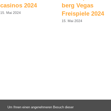
casinos 2024
berg Vegas
Freispiele 2024
15. Mai 2024
15. Mai 2024
Um Ihnen einen angenehmeren Besuch dieser
© Copyright 2003 -
2026 | Campus X - Eine Initiative des FAV