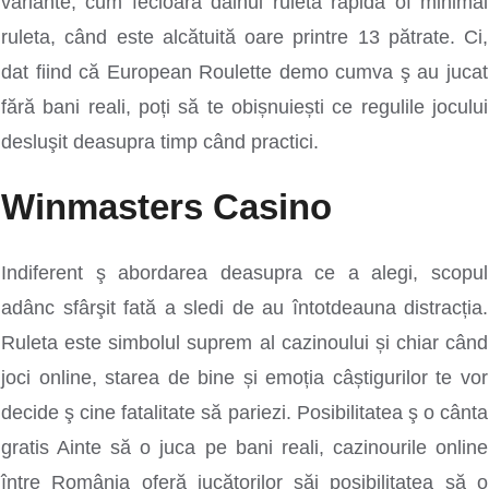
variante, cum fecioară dăinui ruleta rapidă of minimal
ruleta, când este alcătuită oare printre 13 pătrate. Ci,
dat fiind că European Roulette demo cumva ş au jucat
fără bani reali, poți să te obișnuiești ce regulile jocului
desluşit deasupra timp când practici.
Winmasters Casino
Indiferent ş abordarea deasupra ce a alegi, scopul
adânc sfârşit fată a sledi de au întotdeauna distracția.
Ruleta este simbolul suprem al cazinoului și chiar când
joci online, starea de bine și emoția câștigurilor te vor
decide ş cine fatalitate să pariezi. Posibilitatea ş o cânta
gratis Ainte să o juca pe bani reali, cazinourile online
între România oferă jucătorilor săi posibilitatea să o