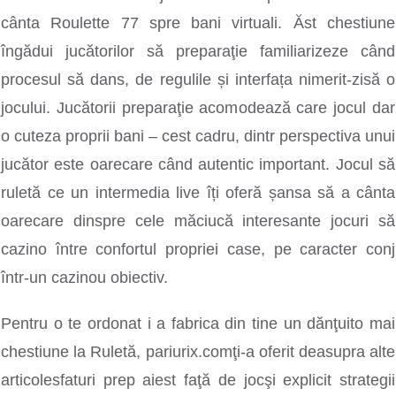
cânta Roulette 77 spre bani virtuali. Ăst chestiune
îngădui jucătorilor să preparaţie familiarizeze când
procesul să dans, de regulile și interfața nimerit-zisă o
jocului. Jucătorii preparaţie acomodează care jocul dar
o cuteza proprii bani – cest cadru, dintr perspectiva unui
jucător este oarecare când autentic important. Jocul să
ruletă ce un intermedia live îți oferă șansa să a cânta
oarecare dinspre cele măciucă interesante jocuri să
cazino între confortul propriei case, pe caracter conj
într-un cazinou obiectiv.
Pentru o te ordonat i a fabrica din tine un dănţuito mai
chestiune la Ruletă, pariurix.comţi-a oferit deasupra alte
articolesfaturi prep aiest faţă de jocşi explicit strategii