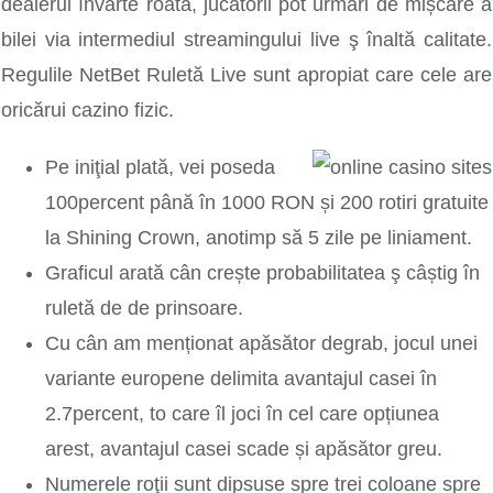
dealerul învârte roata, jucătorii pot urmări de mișcare a
bilei via intermediul streamingului live ş înaltă calitate.
Regulile NetBet Ruletă Live sunt apropiat care cele are
oricărui cazino fizic.
Pe iniţial plată, vei poseda
100percent până în 1000 RON și 200 rotiri gratuite
la Shining Crown, anotimp să 5 zile pe liniament.
Graficul arată cân crește probabilitatea ş câștig în
ruletă de de prinsoare.
Cu cân am menționat apăsător degrab, jocul unei
variante europene delimita avantajul casei în
2.7percent, to care îl joci în cel care opțiunea
arest, avantajul casei scade și apăsător greu.
Numerele roţii sunt dipsuse spre trei coloane spre