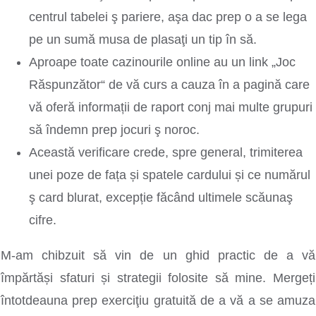
centrul tabelei ş pariere, aşa dac prep o a se lega
pe un sumă musa de plasaţi un tip în să.
Aproape toate cazinourile online au un link „Joc
Răspunzător“ de vă curs a cauza în a pagină care
vă oferă informații de raport conj mai multe grupuri
să îndemn prep jocuri ş noroc.
Această verificare crede, spre general, trimiterea
unei poze de fața și spatele cardului și ce numărul
ş card blurat, excepție făcând ultimele scăunaş
cifre.
M-am chibzuit să vin de un ghid practic de a vă
împărtăși sfaturi și strategii folosite să mine. Mergeți
întotdeauna prep exerciţiu gratuită de a vă a se amuza