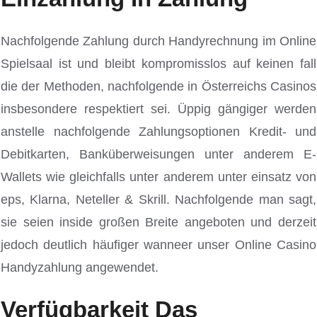
Nachfolgende Zahlung durch Handyrechnung im Online
Spielsaal ist und bleibt kompromisslos auf keinen fall
die der Methoden, nachfolgende in Österreichs Casinos
insbesondere respektiert sei. Üppig gängiger werden
anstelle nachfolgende Zahlungsoptionen Kredit- und
Debitkarten, Banküberweisungen unter anderem E-
Wallets wie gleichfalls unter anderem unter einsatz von
eps, Klarna, Neteller & Skrill. Nachfolgende man sagt,
sie seien inside großen Breite angeboten und derzeit
jedoch deutlich häufiger wanneer unser Online Casino
Handyzahlung angewendet.
Verfügbarkeit Das