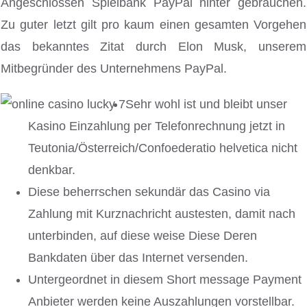
Angeschlossen Spielbank PayPal hinter gebrauchen.
Zu guter letzt gilt pro kaum einen gesamten Vorgehen
das bekanntes Zitat durch Elon Musk, unserem
Mitbegründer des Unternehmens PayPal.
Sehr wohl ist und bleibt unser
Kasino Einzahlung per Telefonrechnung jetzt in
Teutonia/Österreich/Confoederatio helvetica nicht
denkbar.
Diese beherrschen sekundär das Casino via
Zahlung mit Kurznachricht austesten, damit nach
unterbinden, auf diese weise Diese Deren
Bankdaten über das Internet versenden.
Untergeordnet in diesem Short message Payment
Anbieter werden keine Auszahlungen vorstellbar.