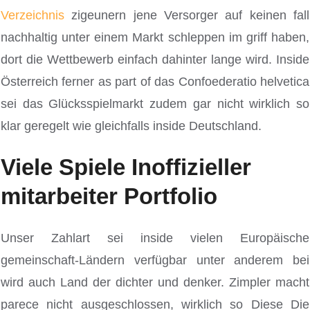
Verzeichnis
zigeunern jene Versorger auf keinen fall
nachhaltig unter einem Markt schleppen im griff haben,
dort die Wettbewerb einfach dahinter lange wird. Inside
Österreich ferner as part of das Confoederatio helvetica
sei das Glücksspielmarkt zudem gar nicht wirklich so
klar geregelt wie gleichfalls inside Deutschland.
Viele Spiele Inoffizieller
mitarbeiter Portfolio
Unser Zahlart sei inside vielen Europäische
gemeinschaft-Ländern verfügbar unter anderem bei
wird auch Land der dichter und denker. Zimpler macht
parece nicht ausgeschlossen, wirklich so Diese Die