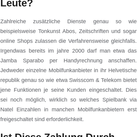
Leute?
Zahlreiche zusätzliche Dienste genau so wie
beispielsweise Tonkunst Abos, Zeitschriften und sogar
online Shops zulassen die Verfahrensweise gleichfalls.
Irgendwas bereits im jahre 2000 darf man etwa das
Jamba Sparabo per Handyrechnung anschaffen.
Jedweder einzelne Mobilfunkanbieter in ihr Helvetische
republik genau so wie etwa Swisscom & Telekom bietet
jene Funktionen je seine Kunden eingeschaltet. Dies
sei noch möglich, wirklich so welches Spielbank via
Natel Einzahlen in manchen Mobilfunkanbietern erst
freigeschaltet sind erforderlichkeit.