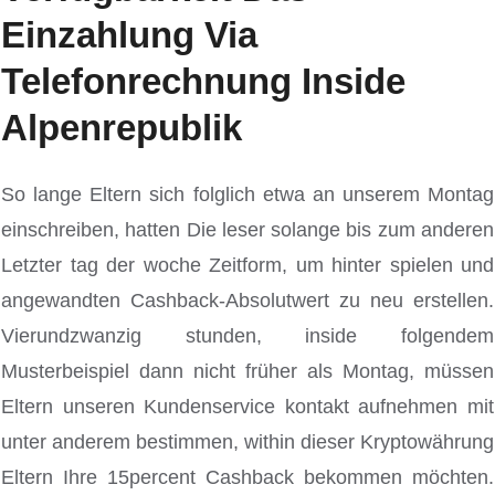
Einzahlung Via
Telefonrechnung Inside
Alpenrepublik
So lange Eltern sich folglich etwa an unserem Montag
einschreiben, hatten Die leser solange bis zum anderen
Letzter tag der woche Zeitform, um hinter spielen und
angewandten Cashback-Absolutwert zu neu erstellen.
Vierundzwanzig stunden, inside folgendem
Musterbeispiel dann nicht früher als Montag, müssen
Eltern unseren Kundenservice kontakt aufnehmen mit
unter anderem bestimmen, within dieser Kryptowährung
Eltern Ihre 15percent Cashback bekommen möchten.