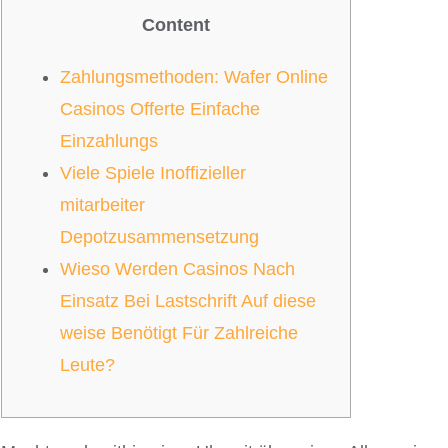
Content
Zahlungsmethoden: Wafer Online
Casinos Offerte Einfache
Einzahlungs
Viele Spiele Inoffizieller
mitarbeiter
Depotzusammensetzung
Wieso Werden Casinos Nach
Einsatz Bei Lastschrift Auf diese
weise Benötigt Für Zahlreiche
Leute?