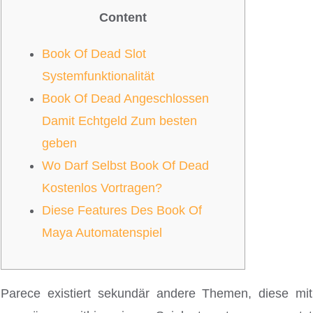
Content
Book Of Dead Slot
Systemfunktionalität
Book Of Dead Angeschlossen
Damit Echtgeld Zum besten
geben
Wo Darf Selbst Book Of Dead
Kostenlos Vortragen?
Diese Features Des Book Of
Maya Automatenspiel
Parece existiert sekundär andere Themen, diese mit