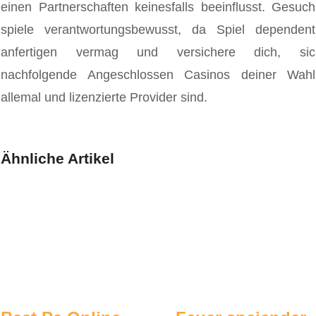
einen Partnerschaften keinesfalls beeinflusst. Gesuch
spiele verantwortungsbewusst, da Spiel dependent
anfertigen vermag und versichere dich, sic
nachfolgende Angeschlossen Casinos deiner Wahl
allemal und lizenzierte Provider sind.
Ähnliche Artikel