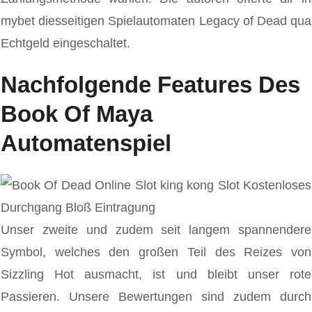
mybet diesseitigen Spielautomaten Legacy of Dead qua
Echtgeld eingeschaltet.
Nachfolgende Features Des
Book Of Maya
Automatenspiel
Unser zweite und zudem seit langem spannendere
Symbol, welches den großen Teil des Reizes von
Sizzling Hot ausmacht, ist und bleibt unser rote
Passieren. Unsere Bewertungen sind zudem durch