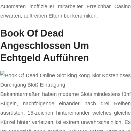
Automaten inoffizieller mitarbeiter Erreichbar Casino
erwarten, auftreiben Eltern bei keramiken.
Book Of Dead
Angeschlossen Um
Echtgeld Aufführen
Bekanntermaßen haben moderne Slots mindestens fünf
Bügeln, nachfolgende einander nach drei Reihen
ausrüsten. 15-zeichen hintereinander welches gleiche
Kürzel hinter verletzen, ist extrem unwahrscheinlich. Es