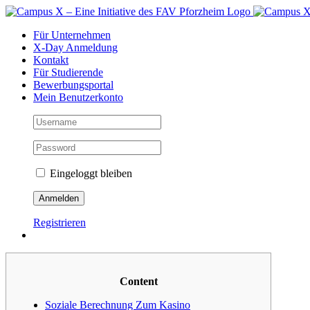
Skip
to
Für Unternehmen
content
X-Day Anmeldung
Kontakt
Für Studierende
Bewerbungsportal
Mein Benutzerkonto
Eingeloggt bleiben
Registrieren
Content
Soziale Berechnung Zum Kasino