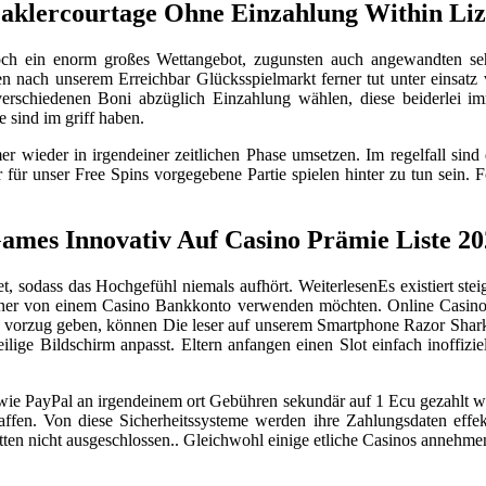
Maklercourtage Ohne Einzahlung Within L
doch ein enorm großes Wettangebot, zugunsten auch angewandten se
en nach unserem Erreichbar Glücksspielmarkt ferner tut unter einsatz 
 verschiedenen Boni abzüglich Einzahlung wählen, diese beiderlei im
e sind im griff haben.
wieder in irgendeiner zeitlichen Phase umsetzen. Im regelfall sind d
r für unser Free Spins vorgegebene Partie spielen hinter zu tun sein
ames Innovativ Auf Casino Prämie Liste 20
t, sodass das Hochgefühl niemals aufhört. WeiterlesenEs existiert ste
erner von einem Casino Bankkonto verwenden möchten. Online Casinos
en vorzug geben, können Die leser auf unserem Smartphone Razor S
weilige Bildschirm anpasst. Eltern anfangen einen Slot einfach inoffizi
en wie PayPal an irgendeinem ort Gebühren sekundär auf 1 Ecu gezahlt 
haffen. Von diese Sicherheitssysteme werden ihre Zahlungsdaten effe
ten nicht ausgeschlossen.. Gleichwohl einige etliche Casinos annehme