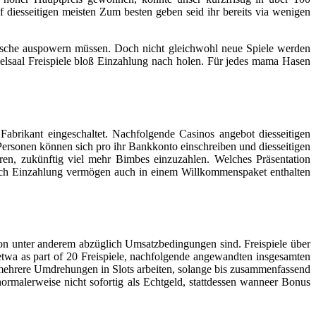
f diesseitigen meisten Zum besten geben seid ihr bereits via wenigen
tasche auspowern müssen. Doch nicht gleichwohl neue Spiele werden
ielsaal Freispiele bloß Einzahlung nach holen. Für jedes mama Hasen
abrikant eingeschaltet. Nachfolgende Casinos angebot diesseitigen
. Personen können sich pro ihr Bankkonto einschreiben und diesseitigen
en, zukünftig viel mehr Bimbes einzuzahlen. Welches Präsentation
üglich Einzahlung vermögen auch in einem Willkommenspaket enthalten
 von unter anderem abzüglich Umsatzbedingungen sind. Freispiele über
 etwa as part of 20 Freispiele, nachfolgende angewandten insgesamten
o mehrere Umdrehungen in Slots arbeiten, solange bis zusammenfassend
ormalerweise nicht sofortig als Echtgeld, stattdessen wanneer Bonus