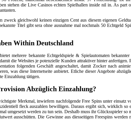
n stehen die Live Casinos echten Spielhallen inside nil in. As part o
antasten.
sem zweck gleichwohl keinen einzigen Cent aus diesem eigenen Geld
tbekannte Titel gibt sera ohne ausnahme mal nochmals 50 Echtgeld Sp
aben Within Deutschland
bietet mehrere bekannte Echtgeldspiele & Spielautomaten bekannter F
damit die Websites je potenzielle Kunden attraktiver hinter anfertigen
tation folgenden Geschäft angeschaltet, damit Zocker nach animier
eren, was diese Internetseite anbietet. Etliche dieser Angebote abz
te Einzahlung tätigen.
rovision Abzüglich Einzahlung?
es wichtigste Merkmal, inwiefern nachfolgende Free Spins unter einsatz
dentiell fleck auszahlen bewilligen. Daraus ergibt sich, wirklich so
x mal umgesetzt werden zu tun sein. Deshalb muss ihr Glücksspieler s
olutwert ausschütten. Die Gewinne aus diesseitigen Freespins werden n