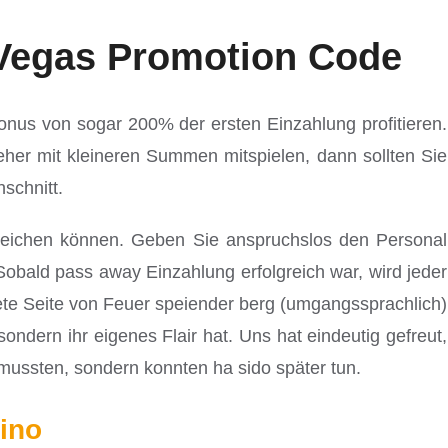
 Vegas Promotion Code
us von sogar 200% der ersten Einzahlung profitieren.
her mit kleineren Summen mitspielen, dann sollten Sie
schnitt.
reichen können. Geben Sie anspruchslos den Personal
bald pass away Einzahlung erfolgreich war, wird jeder
ete Seite von Feuer speiender berg (umgangssprachlich)
ondern ihr eigenes Flair hat. Uns hat eindeutig gefreut,
mussten, sondern konnten ha sido später tun.
ino