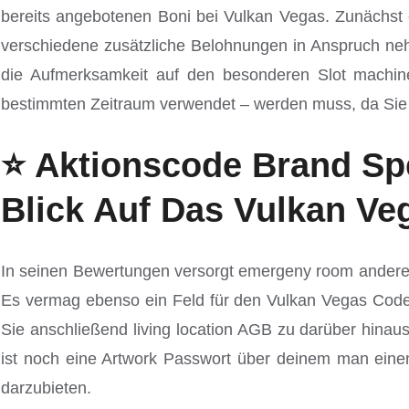
bereits angebotenen Boni bei Vulkan Vegas. Zunächst ei
verschiedene zusätzliche Belohnungen in Anspruch nehm
die Aufmerksamkeit auf den besonderen Slot machin
bestimmten Zeitraum verwendet – werden muss, da Sie 
⭐ Aktionscode Brand Sp
Blick Auf Das Vulkan Ve
In seinen Bewertungen versorgt emergeny room andere Ka
Es vermag ebenso ein Feld für den Vulkan Vegas Cod
Sie anschließend living location AGB zu darüber hinau
ist noch eine Artwork Passwort über deinem man eine
darzubieten.