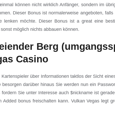
nmal können nicht wirklich Anfänger, sondern im übrigen
en. Dieser Bonus ist normalerweise angeboten, falls s
e lenken möchte. Dieser Bonus ist a great eine be
sonst möglich nichts abbauen können.
eiender Berg (umgangssp
gas Casino
rtenspieler über Informationen taktlos der Sicht eines S
e besorgen darüber hinaus Sie werden nun ein Passwor
s fordern Sie unter Interesse auch $nickname ist gera
n Added bonus freischalten kann. Vulkan Vegas legt gr