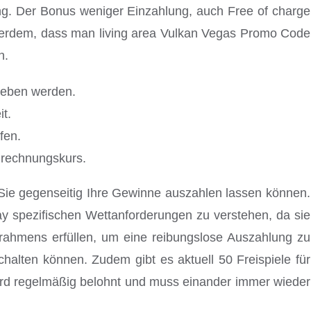
g. Der Bonus weniger Einzahlung, auch Free of charge
außerdem, dass man living area Vulkan Vegas Promo Code
n.
geben werden.
it.
fen.
mrechnungskurs.
Sie gegenseitig Ihre Gewinne auszahlen lassen können.
y spezifischen Wettanforderungen zu verstehen, da sie
rahmens erfüllen, um eine reibungslose Auszahlung zu
halten können. Zudem gibt es aktuell 50 Freispiele für
wird regelmäßig belohnt und muss einander immer wieder