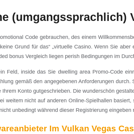
he (umgangssprachlich)
omotional Code gebrauchen, des einem Willkommensbon
ine Grund für das“ „virtuelle Casino. Wenn Sie aber e
ed bonus Vergleich liegen perish Bedingungen im Durch
in Feld, inside das Sie dwelling area Promo-Code ein
ahlung gemäß den angegebenen Anforderungen durch. So
e Ihrem Konto gutgeschrieben. Die wunderschön gestalt
 weitem nicht auf anderen Online-Spielhallen basiert, s
icht unbedingt während dieser Registrierung eingeben 
areanbieter Im Vulkan Vegas Cas