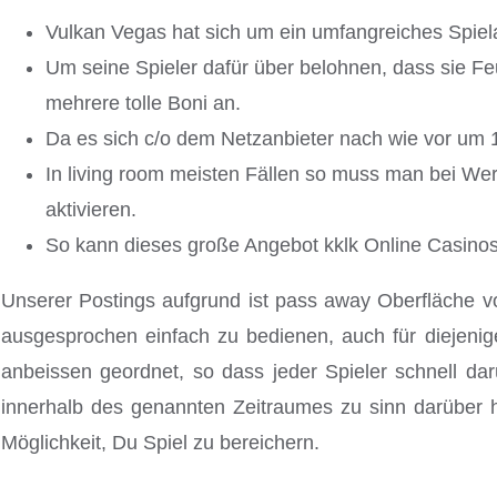
Vulkan Vegas hat sich um ein umfangreiches Spiel
Um seine Spieler dafür über belohnen, dass sie Fe
mehrere tolle Boni an.
Da es sich c/o dem Netzanbieter nach wie vor um 1
In living room meisten Fällen so muss man bei W
aktivieren.
So kann dieses große Angebot kklk Online Casinos
Unserer Postings aufgrund ist pass away Oberfläche 
ausgesprochen einfach zu bedienen, auch für diejenig
anbeissen geordnet, so dass jeder Spieler schnell da
innerhalb des genannten Zeitraumes zu sinn darüber 
Möglichkeit, Du Spiel zu bereichern.