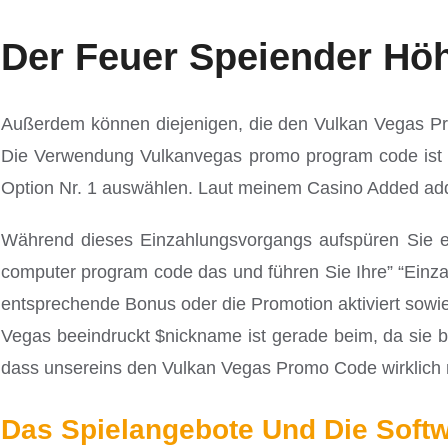
Der Feuer Speiender Hö
Außerdem können diejenigen, die den Vulkan Vegas Pr
Die Verwendung Vulkanvegas promo program code ist ke
Option Nr. 1 auswählen. Laut meinem Casino Added add
Während dieses Einzahlungsvorgangs aufspüren Sie e
computer program code das und führen Sie Ihre” “Einz
entsprechende Bonus oder die Promotion aktiviert sowi
Vegas beeindruckt $nickname ist gerade beim, da sie bei
dass unsereins den Vulkan Vegas Promo Code wirklich n
Das Spielangebote Und Die Softw