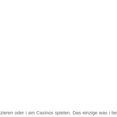
ieren oder i am Casinos spielen. Das einzige was i be