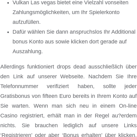
Vulkan Las vegas bietet eine Vielzahl vonseiten
Zahlungsmöglichkeiten, um Ihr Spielerkonto
aufzufüllen.
Dafür wählen Sie dann anspruchslos Ihr Additional
bonus Konto aus sowie klicken dort gerade auf
Auszahlung.
Allerdings funktioniert drops dead ausschließlich über
den Link auf unserer Webseite. Nachdem Sie Ihre
Telefonnummer verifiziert haben, sollte jeder
Gratisbonus von fifteen Euro bereits in Ihrem Konto auf
Sie warten. Wenn man sich neu in einem On-line
Casino registriert, erhält man in der Regel au?erdem
nichts. Sie brauchen lediglich auf unsere Links
‘Registrieren’ oder aber ‘Bonus erhalten’ über klicken,