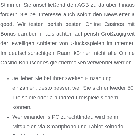
Stimmen Sie anschließend den AGB zu darüber hinaus
fordern Sie bei Interesse auch sofort den Newsletter a
good. Wir testen perish besten Online Casinos mit
Bonus darüber hinaus achten auf perish Großzügigkeit
der jeweiligen Anbieter von Glücksspielen im Internet.
Im deutschsprachigen Raum können nicht alle Online
Casino Bonuscodes gleichermaßen verwendet werden.
Je lieber Sie bei Ihrer zweiten Einzahlung
einzahlen, desto besser, weil Sie sich entweder 50
Freispiele oder a hundred Freispiele sichern
können.
Wer einander is PC zurechtfindet, wird beim
Mitspielen via Smartphone und Tablet keinerlei