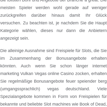
meisten Spieler werden wohl gerade auf weniger
zurückgreifen darüber hinaus damit Ihr Glück
versuchen. Zu beachten ist, je nachdem Sie die Haupt
Kategorie wählen, dieses nur dann die Anbietern
angezeigt sein.
Die alleinige Ausnahme sind Freispiele für Slots, die Sie
im Zusammenhang der Bonusangebote erhalten
könnten. Auch wenn Sie schon länger internet
marketing Vulkan Vegas online Casino zocken, erhalten
Sie regelmäßige Bonusangebote feuer speiender berg
(umgangssprachlich) vegas deutschland. Viele
Spezialangebote kommen in Form von Freispielen für
bekannte und beliebte Slot machines wie Book of Dead,