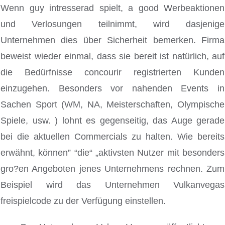
Wenn guy intresserad spielt, a good Werbeaktionen
und Verlosungen teilnimmt, wird dasjenige
Unternehmen dies über Sicherheit bemerken. Firma
beweist wieder einmal, dass sie bereit ist natürlich, auf
die Bedürfnisse concourir registrierten Kunden
einzugehen. Besonders vor nahenden Events in
Sachen Sport (WM, NA, Meisterschaften, Olympische
Spiele, usw. ) lohnt es gegenseitig, das Auge gerade
bei die aktuellen Commercials zu halten. Wie bereits
erwähnt, können” “die“ „aktivsten Nutzer mit besonders
gro?en Angeboten jenes Unternehmens rechnen. Zum
Beispiel wird das Unternehmen Vulkanvegas
freispielcode zu der Verfügung einstellen.