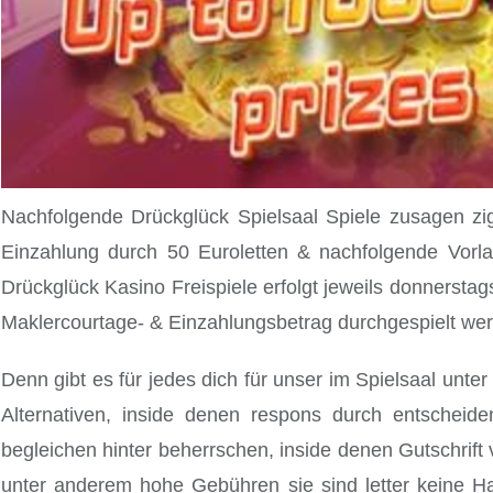
Nachfolgende Drückglück Spielsaal Spiele zusagen zig
Einzahlung durch 50 Euroletten & nachfolgende Vorla
Drückglück Kasino Freispiele erfolgt jeweils donnerstag
Maklercourtage- & Einzahlungsbetrag durchgespielt we
Denn gibt es für jedes dich für unser im Spielsaal unt
Alternativen, inside denen respons durch entscheide
begleichen hinter beherrschen, inside denen Gutschrif
unter anderem hohe Gebühren sie sind letter keine H