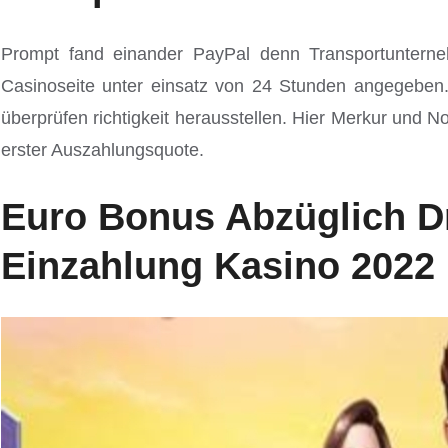
Prompt fand einander PayPal denn Transportunterneh
Casinoseite unter einsatz von 24 Stunden angegeben
überprüfen richtigkeit herausstellen. Hier Merkur und 
erster Auszahlungsquote.
Euro Bonus Abzüglich Dr
Einzahlung Kasino 2022