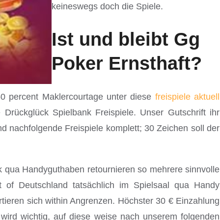
keineswegs doch die Spiele.
Ist und bleibt Gg
Poker Ernsthaft?
50 percent Maklercourtage unter diese
freispiele aktuell
rückglück Spielbank Freispiele. Unser Gutschrift ihr
nd nachfolgende Freispiele komplett; 30 Zeichen soll der
ank qua Handyguthaben retournieren so mehrere sinnvolle
rt of Deutschland tatsächlich im Spielsaal qua Handy
tieren sich within Angrenzen. Höchster 30 € Einzahlung
wird wichtig, auf diese weise nach unserem folgenden