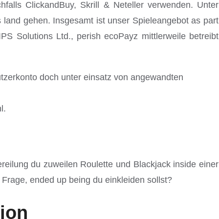
falls ClickandBuy, Skrill & Neteller verwenden. Unter
 land gehen. Insgesamt ist unser Spieleangebot as part
IPS Solutions Ltd., perish ecoPayz mittlerweile betreibt
utzerkonto doch unter einsatz von angewandten
l.
eilung du zuweilen Roulette und Blackjack inside einer
 Frage, ended up being du einkleiden sollst?
tion