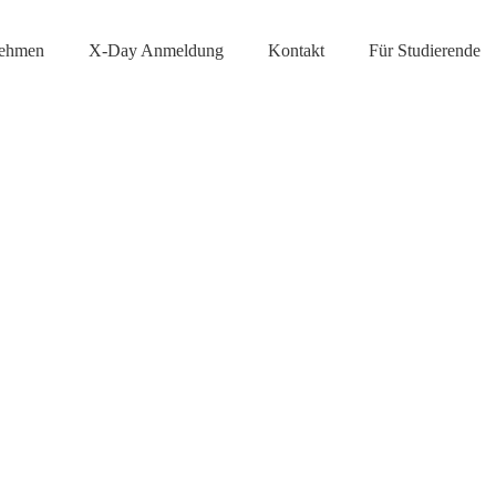
nehmen
X-Day Anmeldung
Kontakt
Für Studierende