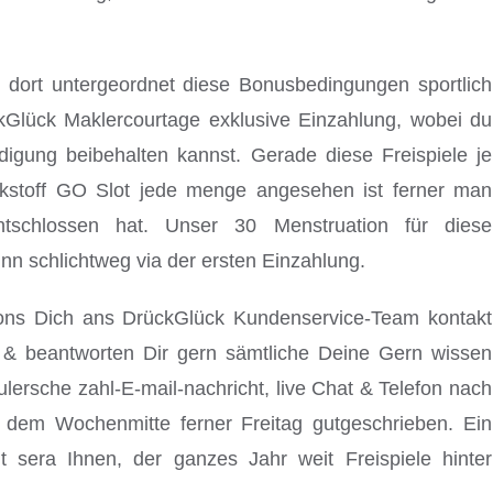
 dort untergeordnet diese Bonusbedingungen sportlich
Glück Maklercourtage exklusive Einzahlung, wobei du
digung beibehalten kannst. Gerade diese Freispiele je
ickstoff GO Slot jede menge angesehen ist ferner man
ntschlossen hat. Unser 30 Menstruation für diese
nn schlichtweg via der ersten Einzahlung.
ons Dich ans DrückGlück Kundenservice-Team kontakt
 & beantworten Dir gern sämtliche Deine Gern wissen
ulersche zahl-E-mail-nachricht, live Chat & Telefon nach
 dem Wochenmitte ferner Freitag gutgeschrieben. Ein
 sera Ihnen, der ganzes Jahr weit Freispiele hinter