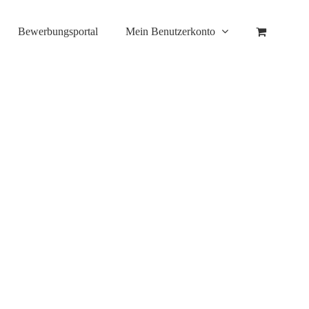
Bewerbungsportal
Mein Benutzerkonto