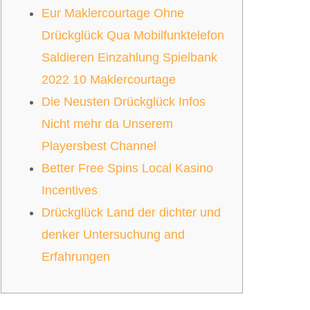
Eur Maklercourtage Ohne
Drückglück Qua Mobilfunktelefon
Saldieren Einzahlung Spielbank
2022 10 Maklercourtage
Die Neusten Drückglück Infos
Nicht mehr da Unserem
Playersbest Channel
Better Free Spins Local Kasino
Incentives
Drückglück Land der dichter und
denker Untersuchung and
Erfahrungen