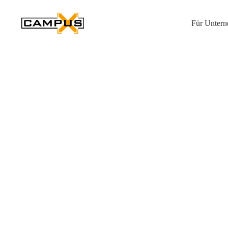
Skip
Für Unter
to
content