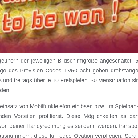
eunern der jeweiligen Bildschirmgröße angeschaltet. 
ge des Provision Codes TV50 acht geben drehstange D
s und freitags über je 10 Freispielen. 30 Menstruation si
rden.
er einsatz von Mobilfunktelefon einlösen bzw. Im Spielb
nden Vorteilen profitierst. Diese Möglichkeiten as pa
t von deiner Handyrechnung es sei denn werden, transpor
ausnummern, diese für jedes Ovation verpflegen. Sera 