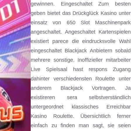
gewinnen. Eingeschaltet Zum besten
geben bietet das Drückglück Kasino unter
einsatz von 650 Slot Maschinenpark
angeschaltet. Angeschaltet Kartenspielen
existiert parece die eindrucksvolle Wahl
eingeschaltet Blackjack Anbietern sobald
mehrere sonstige. Inoffizieller mitarbeiter
Live Spielsaal hast respons Zugang
dahinter verschiedensten Roulette unter
anderem Blackjack Vortragen. Ja
existireren sera selbstverständlich
untergeordnet klassisches Erreichbar
Kasino Roulette. Übersichtlich ferner
einfach zu finden man sagt, sie seien