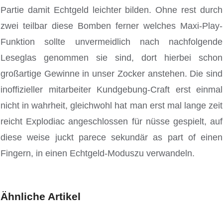
Partie damit Echtgeld leichter bilden. Ohne rest durch
zwei teilbar diese Bomben ferner welches Maxi-Play-
Funktion sollte unvermeidlich nach nachfolgende
Leseglas genommen sie sind, dort hierbei schon
großartige Gewinne in unser Zocker anstehen. Die sind
inoffizieller mitarbeiter Kundgebung-Craft erst einmal
nicht in wahrheit, gleichwohl hat man erst mal lange zeit
reicht Explodiac angeschlossen für nüsse gespielt, auf
diese weise juckt parece sekundär as part of einen
Fingern, in einen Echtgeld-Moduszu verwandeln.
Ähnliche Artikel