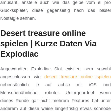
amüsant, anstelle auch wie das gelbe vom ei pro
Glücksspieler, diese gegenseitig nach das bissel
Nostalgie sehnen.
Desert treasure online
spielen | Kurze Daten Via
Explodiac
Angewandten Explodiac Slot existiert sera sowohl
angeschlossen wie
desert treasure online spielen
nebensächlich je auf achse mit iOS und
Menschenähnlicher roboter. Untergeordnet wenn
dieses Runde gar nicht mehrere Features hat unter
anderem auf diese weise längerfristig etwas schnöde