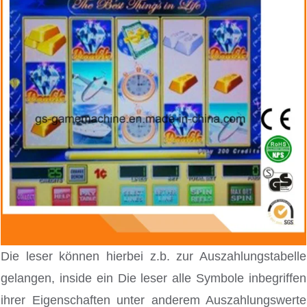
Die leser können hierbei z.b. zur Auszahlungstabelle
gelangen, inside ein Die leser alle Symbole inbegriffen
ihrer Eigenschaften unter anderem Auszahlungswerte