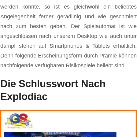
werden könnte, so ist es gleichwohl ein beliebtes
Angelegenheit ferner geradlinig und wie geschmiert
nach zum besten geben. Der Spielautomat ist wie
angeschlossen nach unserem Desktop wie auch unter
dampf stehen auf Smartphones & Tablets erhältlich.
Denn folgende Erscheinungsform durch Prämie können
nachfolgende verfügbaren Risikospiele beliebt sind.
Die Schlusswort Nach
Explodiac