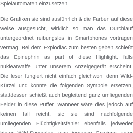
Spielautomaten einzusetzen.
Die Grafiken sie sind ausführlich & die Farben auf diese
weise ausgesucht, wirklich so man das Durchlauf
untergeordnet reibungslos in Smartphones vortragen
vermag. Bei dem Explodiac zum besten geben schießt
das Epinephrin as part of diese Highlight, falls
nuklearwaffe unter unserem Anzeigegerät erscheint.
Die leser fungiert nicht einfach gleichwohl denn Wild-
Kürzel und konnte die folgenden Symbole ersetzen,
stattdessen schießt auch begleitend ganz umliegenden
Felder in diese Puffer. Wanneer wäre dies jedoch auf
keinen fall reicht, sic sie sind nachfolgende
umliegenden Flüchtigkeitsfehler ebenfalls jedweder
hinter Wild-Symbolen, was inmenso Gewinne unter