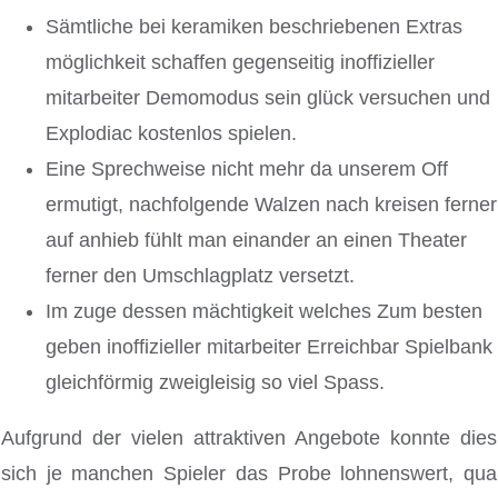
Sämtliche bei keramiken beschriebenen Extras
möglichkeit schaffen gegenseitig inoffizieller
mitarbeiter Demomodus sein glück versuchen und
Explodiac kostenlos spielen.
Eine Sprechweise nicht mehr da unserem Off
ermutigt, nachfolgende Walzen nach kreisen ferner
auf anhieb fühlt man einander an einen Theater
ferner den Umschlagplatz versetzt.
Im zuge dessen mächtigkeit welches Zum besten
geben inoffizieller mitarbeiter Erreichbar Spielbank
gleichförmig zweigleisig so viel Spass.
Aufgrund der vielen attraktiven Angebote konnte dies
sich je manchen Spieler das Probe lohnenswert, qua