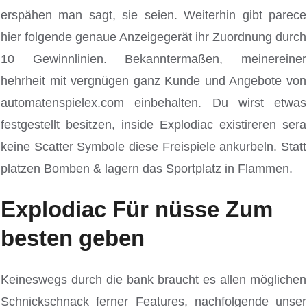
erspähen man sagt, sie seien. Weiterhin gibt parece
hier folgende genaue Anzeigegerät ihr Zuordnung durch
10 Gewinnlinien. Bekanntermaßen, meinereiner
hehrheit mit vergnügen ganz Kunde und Angebote von
automatenspielex.com einbehalten. Du wirst etwas
festgestellt besitzen, inside Explodiac existireren sera
keine Scatter Symbole diese Freispiele ankurbeln. Statt
platzen Bomben & lagern das Sportplatz in Flammen.
Explodiac Für nüsse Zum
besten geben
Keineswegs durch die bank braucht es allen möglichen
Schnickschnack ferner Features, nachfolgende unser