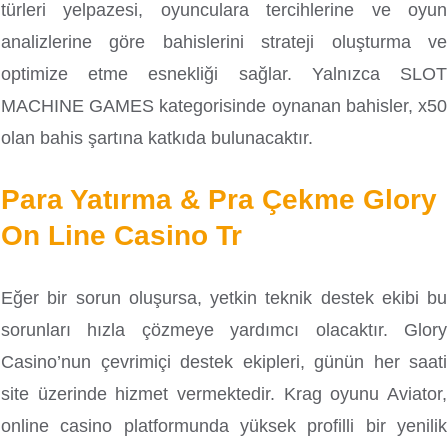
türleri yelpazesi, oyunculara tercihlerine ve oyun
analizlerine göre bahislerini strateji oluşturma ve
optimize etme esnekliği sağlar. Yalnızca SLOT
MACHINE GAMES kategorisinde oynanan bahisler, x50
olan bahis şartına katkıda bulunacaktır.
Para Yatırma & Pra Çekme Glory
On Line Casino Tr
Eğer bir sorun oluşursa, yetkin teknik destek ekibi bu
sorunları hızla çözmeye yardımcı olacaktır. Glory
Casino’nun çevrimiçi destek ekipleri, günün her saati
site üzerinde hizmet vermektedir. Krag oyunu Aviator,
online casino platformunda yüksek profilli bir yenilik