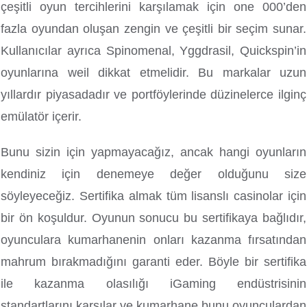
çeşitli oyun tercihlerini karşılamak için one 000’den
fazla oyundan oluşan zengin ve çeşitli bir seçim sunar.
Kullanıcılar ayrıca Spinomenal, Yggdrasil, Quickspin’in
oyunlarına weil dikkat etmelidir. Bu markalar uzun
yıllardır piyasadadır ve portföylerinde düzinelerce ilginç
emülatör içerir.
Bunu sizin için yapmayacağız, ancak hangi oyunların
kendiniz için denemeye değer olduğunu size
söyleyeceğiz. Sertifika almak tüm lisanslı casinolar için
bir ön koşuldur. Oyunun sonucu bu sertifikaya bağlıdır,
oyunculara kumarhanenin onları kazanma fırsatından
mahrum bırakmadığını garanti eder. Böyle bir sertifika
ile kazanma olasılığı iGaming endüstrisinin
standartlarını karşılar ve kumarhane bunu oyunculardan