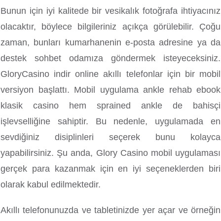
Bunun için iyi kalitede bir vesikalık fotoğrafa ihtiyacınız
olacaktır, böylece bilgileriniz açıkça görülebilir. Çoğu
zaman, bunları kumarhanenin e-posta adresine ya da
destek sohbet odamıza göndermek isteyeceksiniz.
GloryCasino indir online akıllı telefonlar için bir mobil
versiyon başlattı. Mobil uygulama ankle rehab ebook
klasik casino hem sprained ankle de bahisçi
işlevselliğine sahiptir. Bu nedenle, uygulamada en
sevdiğiniz disiplinleri seçerek bunu kolayca
yapabilirsiniz. Şu anda, Glory Casino mobil uygulaması
gerçek para kazanmak için en iyi seçeneklerden biri
olarak kabul edilmektedir.
Akıllı telefonunuzda ve tabletinizde yer açar ve örneğin