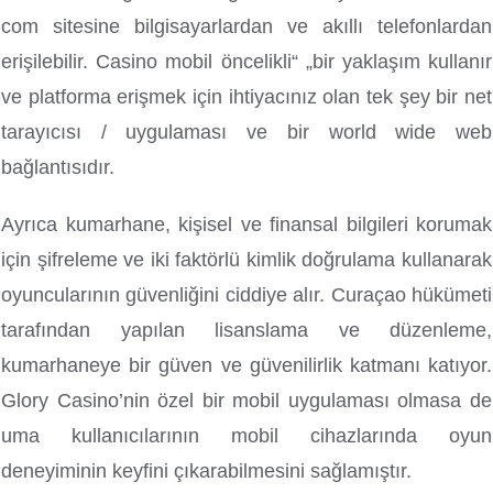
com sitesine bilgisayarlardan ve akıllı telefonlardan
erişilebilir. Casino mobil öncelikli“ „bir yaklaşım kullanır
ve platforma erişmek için ihtiyacınız olan tek şey bir net
tarayıcısı / uygulaması ve bir world wide web
bağlantısıdır.
Ayrıca kumarhane, kişisel ve finansal bilgileri korumak
için şifreleme ve iki faktörlü kimlik doğrulama kullanarak
oyuncularının güvenliğini ciddiye alır. Curaçao hükümeti
tarafından yapılan lisanslama ve düzenleme,
kumarhaneye bir güven ve güvenilirlik katmanı katıyor.
Glory Casino’nin özel bir mobil uygulaması olmasa de
uma kullanıcılarının mobil cihazlarında oyun
deneyiminin keyfini çıkarabilmesini sağlamıştır.