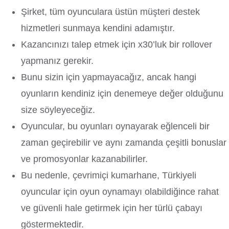
Şirket, tüm oyunculara üstün müşteri destek
hizmetleri sunmaya kendini adamıştır.
Kazancınızı talep etmek için x30’luk bir rollover
yapmanız gerekir.
Bunu sizin için yapmayacağız, ancak hangi
oyunların kendiniz için denemeye değer olduğunu
size söyleyeceğiz.
Oyuncular, bu oyunları oynayarak eğlenceli bir
zaman geçirebilir ve aynı zamanda çeşitli bonuslar
ve promosyonlar kazanabilirler.
Bu nedenle, çevrimiçi kumarhane, Türkiyeli
oyuncular için oyun oynamayı olabildiğince rahat
ve güvenli hale getirmek için her türlü çabayı
göstermektedir.