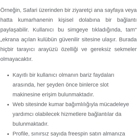
Örneğin, Safari üzerinden bir ziyaretçi ana sayfaya veya
hatta kumarhanenin kişisel dolabına bir bağlantı
paylaşabilir. Kullanıcı bu simgeye tıkladığında, tam“
„ekrana açılan kulübün güvenilir sitesine ulaşır. Burada
hiçbir tarayıcı arayüzü özelliği ve gereksiz sekmeler
olmayacaktır.
Kayıtlı bir kullanıcı olmanın bariz faydaları
arasında, her şeyden önce binlerce slot
makinesine erişim bulunmaktadır.
Web sitesinde kumar bağımlılığıyla mücadeleye
yardımcı olabilecek hizmetlere bağlantılar da
bulunmaktadır.
Profile, sınırsız sayıda freespin satın almanıza