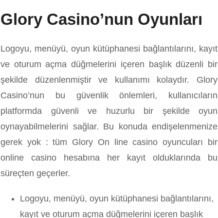
Glory Casino’nun Oyunları
Logoyu, menüyü, oyun kütüphanesi bağlantılarını, kayıt
ve oturum açma düğmelerini içeren başlık düzenli bir
şekilde düzenlenmiştir ve kullanımı kolaydır. Glory
Casino’nun bu güvenlik önlemleri, kullanıcıların
platformda güvenli ve huzurlu bir şekilde oyun
oynayabilmelerini sağlar. Bu konuda endişelenmenize
gerek yok : tüm Glory On line casino oyuncuları bir
online casino hesabına her kayıt olduklarında bu
süreçten geçerler.
Logoyu, menüyü, oyun kütüphanesi bağlantılarını,
kayıt ve oturum açma düğmelerini içeren başlık